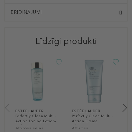
BRĪDINĀJUMI
Līdzīgi produkti
E
R
S
M
l
9
25
ESTÉE LAUDER
ESTÉE LAUDER
Perfectly Clean Multi -
Perfectly Clean Multi -
Action Toning Lotion/
Action Creme
Refiner
Cleanser/Moisture
Attīrošs sejas
Attīrošš
Mask