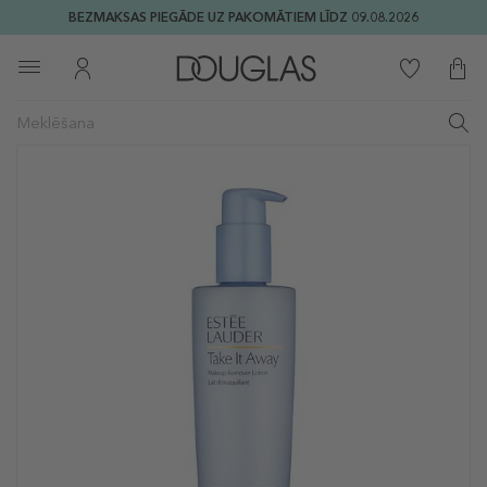
BEZMAKSAS PIEGĀDE UZ PAKOMĀTIEM LĪDZ 09.08.2026