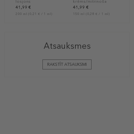
losjons
krēms/mitrinoša
sejas maska
41,99 €
41,99 €
200 ml (0,21 € / 1 ml)
150 ml (0,28 € / 1 ml)
Atsauksmes
RAKSTĪT ATSAUKSMI