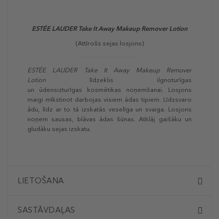
ESTÉE LAUDER Take It Away Makeup Remover Lotion
(Attīrošs sejas losjons)
ESTÉE LAUDER Take It Away Makeup Remover
Lotion
līdzeklis ilgnoturīgas
un ūdensizturīgas kosmētikas noņemšanai. Losjons
maigi mīkstinot darbojas visiem ādas tipiem. Līdzsvaro
ādu, līdz ar to tā izskatās veselīga un svaiga. Losjons
noņem sausas, blāvas ādas šūnas. Atklāj gaišāku un
gludāku sejas izskatu.
LIETOŠANA
SASTĀVDAĻAS