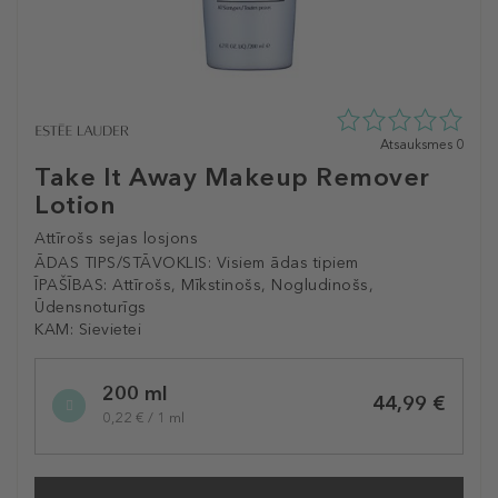
0
Atsauksmes 0
zvaigžņu
Take It Away Makeup Remover
no
Lotion
5
no
Attīrošs sejas losjons
0
atsauksmēm
ĀDAS TIPS/STĀVOKLIS:
Visiem ādas tipiem
ĪPAŠĪBAS:
Attīrošs, Mīkstinošs, Nogludinošs,
Ūdensnoturīgs
KAM:
Sievietei
Selected
200 ml
variation
44,99 €
0,22 € / 1 ml