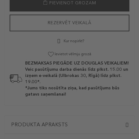
PIEVIENOT GROZAM
REZERVĒT VEIKALĀ
Kur nopirkt?
Ievietot vēlmju grozā
BEZMAKSAS PIEGĀDE UZ DOUGLAS VEIKALIEM!
Veic pasūtījumu darba dienās līdz plkst. 15.00 un
izņem e-veikalā (Ulbrokas 30, Rīgā) līdz plkst.
19.00*.
*Jums tiks nosūtīta ziņa, kad pasūtījums būs
gatavs saņemšanai!
PRODUKTA APRAKSTS