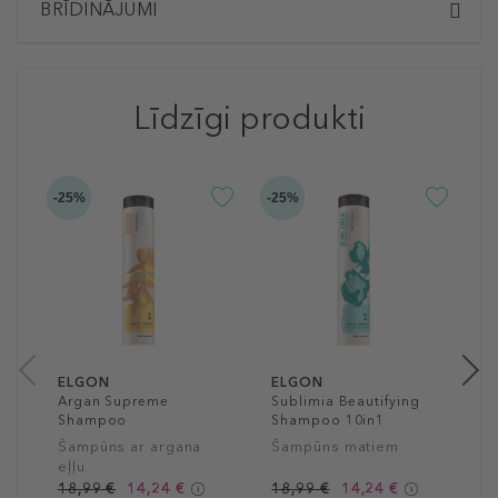
BRĪDINĀJUMI
Līdzīgi produkti
-25%
-25%
-2
E
R
S
A
š
m
1
25
ELGON
ELGON
Argan Supreme
Sublimia Beautifying
Shampoo
Shampoo 10in1
Šampūns ar argana
Šampūns matiem
eļļu
18,99 €
14,24 €
18,99 €
14,24 €