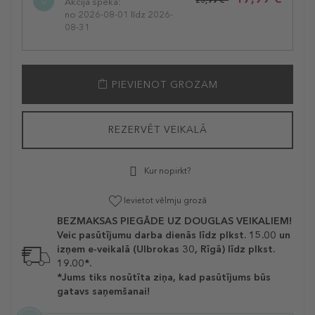
Akcija spēkā:
no 2026-08-01 līdz 2026-
08-31
PIEVIENOT GROZAM
REZERVĒT VEIKALĀ
Kur nopirkt?
Ievietot vēlmju grozā
BEZMAKSAS PIEGĀDE UZ DOUGLAS VEIKALIEM!
Veic pasūtījumu darba dienās līdz plkst. 15.00 un
izņem e-veikalā (Ulbrokas 30, Rīgā) līdz plkst.
19.00*.
*Jums tiks nosūtīta ziņa, kad pasūtījums būs
gatavs saņemšanai!