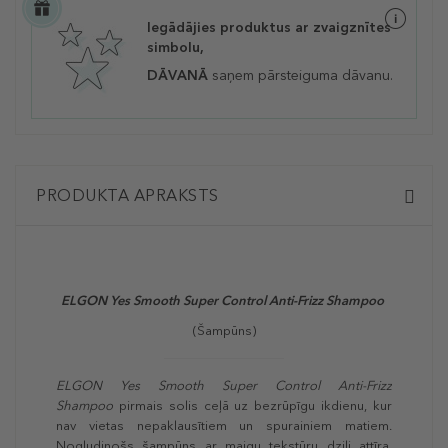
Iegādājies produktus ar zvaigznītes
simbolu,
DĀVANĀ
saņem pārsteiguma dāvanu.
PRODUKTA APRAKSTS
ELGON Yes Smooth Super Control Anti-Frizz Shampoo
(Šampūns)
ELGON Yes Smooth Super Control Anti-Frizz
Shampoo
pirmais solis ceļā uz bezrūpīgu ikdienu, kur
nav vietas nepaklausītiem un spurainiem matiem.
Nogludinošs šampūns ar maigu tekstūru dziļi attīra,