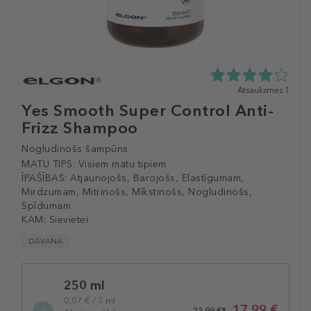
4.0
Atsauksmes 1
zvaigžņu
Yes Smooth Super Control Anti-
no
Frizz Shampoo
5
no
Nogludinošs šampūns
1
atsauksmēm
MATU TIPS:
Visiem matu tipiem
ĪPAŠĪBAS:
Atjaunojošs, Barojošs, Elastīgumam,
Mirdzumam, Mitrinošs, Mīkstinošs, Nogludinošs,
Spīdumam
KAM:
Sievietei
DĀVANA
Selected
250 ml
variation
0,07 € / 1 ml
17,99 €
23,99 €*