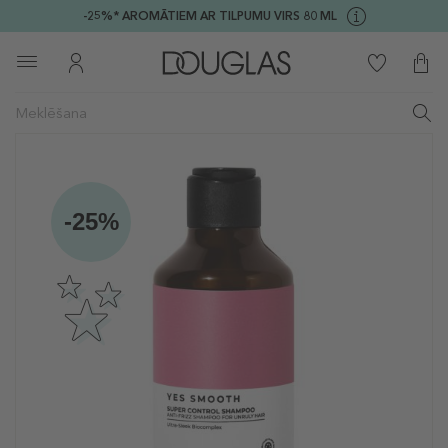
-25%* AROMĀTIEM AR TILPUMU VIRS 80 ML
-25%