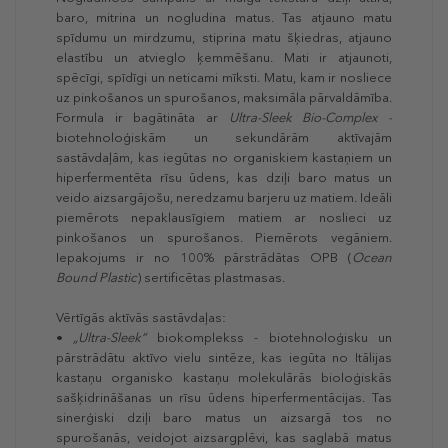
baro, mitrina un nogludina matus. Tas atjauno matu
spīdumu un mirdzumu, stiprina matu šķiedras, atjauno
elastību un atvieglo ķemmēšanu. Mati ir atjaunoti,
spēcīgi, spīdīgi un neticami mīksti. Matu, kam ir nosliece
uz pinkošanos un spurošanos, maksimāla pārvaldāmība.
Formula ir bagātināta ar
Ultra-Sleek Bio-Complex -
biotehnoloģiskām un sekundārām aktīvajām
sastāvdaļām, kas iegūtas no organiskiem kastaņiem un
hiperfermentēta rīsu ūdens, kas dziļi baro matus un
veido aizsargājošu, neredzamu barjeru uz matiem. Ideāli
piemērots nepaklausīgiem matiem ar noslieci uz
pinkošanos un spurošanos. Piemērots vegāniem.
Iepakojums ir no 100% pārstrādātas OPB (
Ocean
Bound Plastic
) sertificētas plastmasas.
Vērtīgās aktīvās sastāvdaļas:
•
„Ultra-Sleek“
biokomplekss - biotehnoloģisku un
pārstrādātu aktīvo vielu sintēze, kas iegūta no Itālijas
kastaņu organisko kastaņu molekulārās bioloģiskās
sašķidrināšanas un rīsu ūdens hiperfermentācijas. Tas
sinerģiski dziļi baro matus un aizsargā tos no
spurošanās, veidojot aizsargplēvi, kas saglabā matus