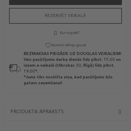
REZERVĒT VEIKALĀ
Kur nopirkt?
Ievietot vēlmju grozā
BEZMAKSAS PIEGĀDE UZ DOUGLAS VEIKALIEM!
Veic pasūtījumu darba dienās līdz plkst. 15.00 un
izņem e-veikalā (Ulbrokas 30, Rīgā) līdz plkst.
19.00*.
*Jums tiks nosūtīta ziņa, kad pasūtījums būs
gatavs saņemšanai!
PRODUKTA APRAKSTS