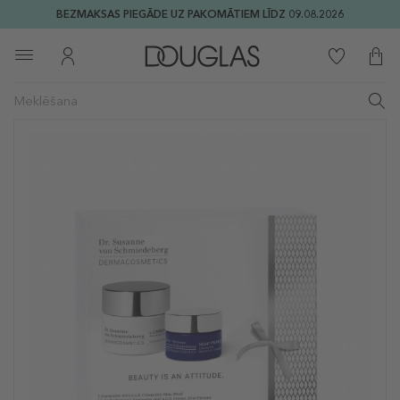
BEZMAKSAS PIEGĀDE UZ PAKOMĀTIEM LĪDZ 09.08.2026