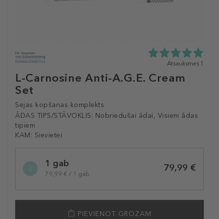
5.0
Atsauksmes 1
zvaigžņu
L-Carnosine Anti-A.G.E. Cream
no
Set
5
no
Sejas kopšanas komplekts
1
atsauksmēm
ĀDAS TIPS/STĀVOKLIS:
Nobriedušai ādai, Visiem ādas
tipiem
KAM:
Sievietei
Selected
1 gab
variation
79,99 €
79,99 € / 1 gab.
PIEVIENOT GROZAM