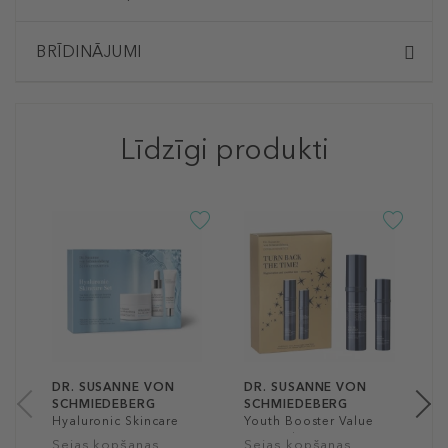
BRĪDINĀJUMI
Līdzīgi produkti
D
S
H
S
k
7
1
DR. SUSANNE VON
DR. SUSANNE VON
SCHMIEDEBERG
SCHMIEDEBERG
Hyaluronic Skincare
Youth Booster Value
Set
Set Night
Sejas kopšanas
Sejas kopšanas