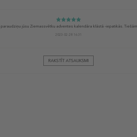
i paraudziņu jūsu Ziemassvētku adventes kalendāra klāstā -iepatikās. Tiešā
2023-02-28 16:31
RAKSTĪT ATSAUKSMI