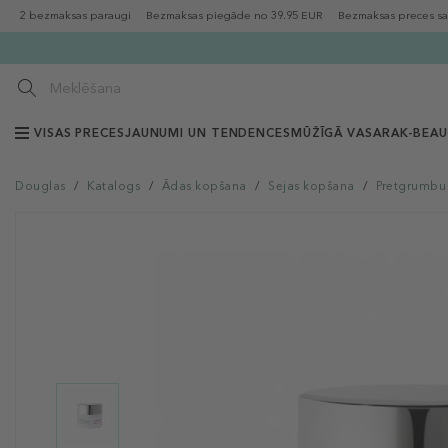
2 bezmaksas paraugi
Bezmaksas piegāde no 39.95 EUR
Bezmaksas preces sa
VISAS PRECES
JAUNUMI UN TENDENCES
MŪŽĪGĀ VASARA
K-BEA
Douglas
/
Katalogs
/
Ādas kopšana
/
Sejas kopšana
/
Pretgrumbu