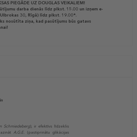
SAS PIEGĀDE UZ DOUGLAS VEIKALIEM!
ūtījumu darba dienās līdz plkst. 15.00 un izņem e-
(Ulbrokas 30, Rīgā) līdz plkst. 19.00*.
ks nosūtīta ziņa, kad pasūtījums būs gatavs
nai!
in
on Schmiedeberg
), ir efektīvs līdzeklis
mazināt
A.G.E.
(pastiprinātu glikācijas