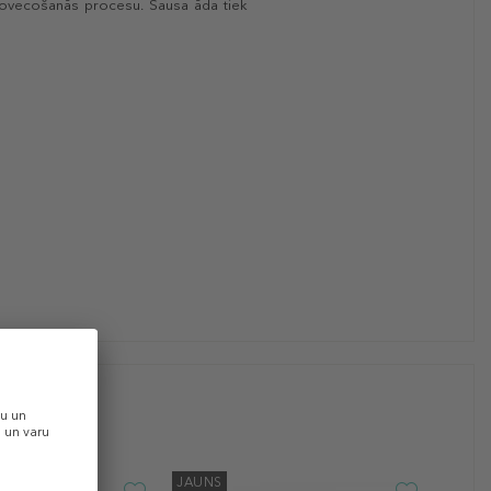
 novecošanās procesu. Sausa āda tiek
JAUNS