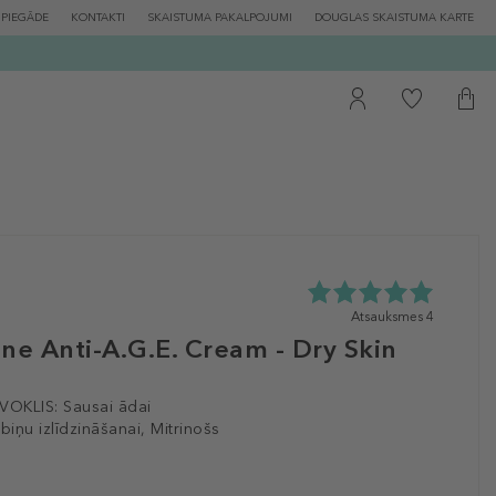
PIEGĀDE
KONTAKTI
SKAISTUMA PAKALPOJUMI
DOUGLAS SKAISTUMA KARTE
5.0
Atsauksmes 4
zvaigžņu
ne Anti-A.G.E. Cream - Dry Skin
no
5
no
VOKLIS:
Sausai ādai
4
iņu izlīdzināšanai, Mitrinošs
atsauksmēm