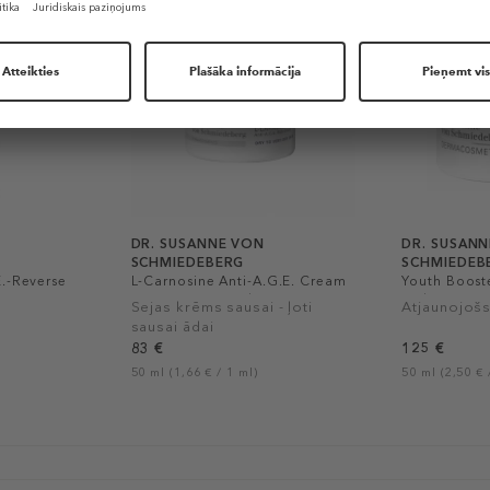
DR. SUSANNE VON
DR. SUSAN
SCHMIEDEBERG
SCHMIEDEB
E.-Reverse
L-Carnosine Anti-A.G.E. Cream
Youth Booste
Dry to Very Dry Skin
Rich Cream
Sejas krēms sausai - ļoti
Atjaunojoš
sausai ādai
83 €
125 €
50 ml (1,66 € / 1 ml)
50 ml (2,50 € 