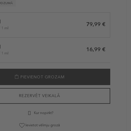
UDZUMĀ
l
79,99 €
/ 1 ml
l
16,99 €
/ 1 ml
PIEVIENOT GROZAM
REZERVĒT VEIKALĀ
Kur nopirkt?
Ievietot vēlmju grozā