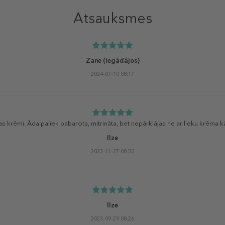
Atsauksmes
Zane
(iegādājos)
2024-07-10 08:17
mas krēmi. Āda paliek pabarota, mitrināta, bet nepārklājas ne ar lieku krēma k
Ilze
2023-11-27 08:50
Ilze
2023-09-29 08:26