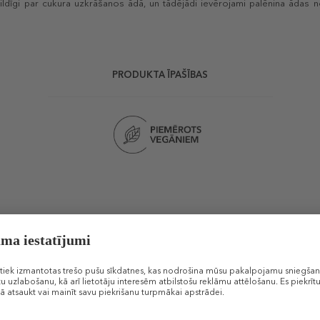
bildīgi par cukura uzkrāšanos ādā, un tādējādi ievērojami palēnina ādas
PRODUKTA ĪPAŠĪBAS
Līdzīgi produkti