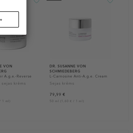
NE VON
DR. SUSANNE VON
ERG
SCHMIEDEBERG
r A.g.e.-Reverse
L-Carnosine Anti-A.g.e. Cream
Normal To Combination Skin
s sejas krēms
Sejas krēms
79,99 €
/ 1 ml)
50 ml (1,60 € / 1 ml)