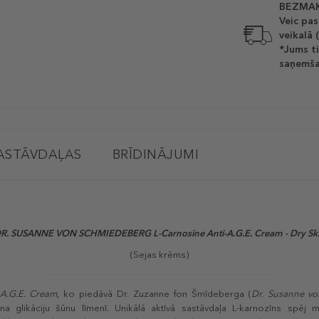
BEZMAK
Veic pas
veikalā 
*Jums ti
saņemša
ASTĀVDAĻAS
BRĪDINĀJUMI
R. SUSANNE VON SCHMIEDEBERG L-Carnosine Anti-A.G.E. Cream - Dry Sk
(Sejas krēms)
-A.G.E. Cream
, ko piedāvā Dr. Zuzanne fon Šmīdeberga (
Dr. Susanne v
ina glikāciju šūnu līmenī. Unikālā aktīvā sastāvdaļa L-karnozīns spēj 