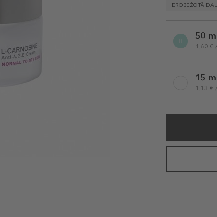
IEROBEŽOTĀ DA
Selected
50 m
variation
1,60 € 
15 m
1,13 € 