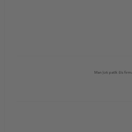
Man ļoti patīk šīs fir