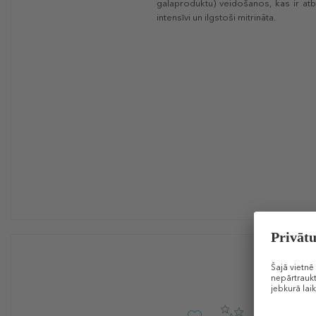
galaproduktu) veidošanos, kas ir at
intensīvi un ilgstoši mitrināta.