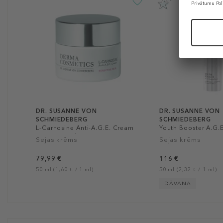
DR. SUSANNE VON
DR. SUSANNE VON
SCHMIEDEBERG
SCHMIEDEBERG
L-Carnosine Anti-A.G.E. Cream
Youth Booster A.G.
- Sensitive Skin
Cream
Sejas krēms
Sejas krēms
79,99 €
116 €
50 ml (1,60 € / 1 ml)
50 ml (2,32 € / 1 ml)
DĀVANA