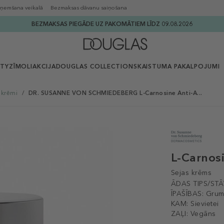
ņemšana veikalā
Bezmaksas dāvanu saiņošana
BEZMAKSAS PIEGĀDE UZ PAKOMĀTIEM LĪDZ 09.08.2026
UTY
ZĪMOLI
AKCIJA
DOUGLAS COLLECTION
SKAISTUMA PAKALPOJUMI
 krēmi
/
DR. SUSANNE VON SCHMIEDEBERG L-Carnosine Anti-A...
L-Carnosi
Sejas krēms
ĀDAS TIPS/STĀ
ĪPAŠĪBAS:
Grumb
KAM:
Sievietei
ZAĻI:
Vegāns