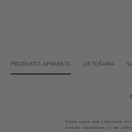
PRODUKTA APRAKSTS
LIETOŠANA
S
D
Krēms sausai ādai
L-Carnosine Anti
krunciņu mazināšanai, jo tas palēn