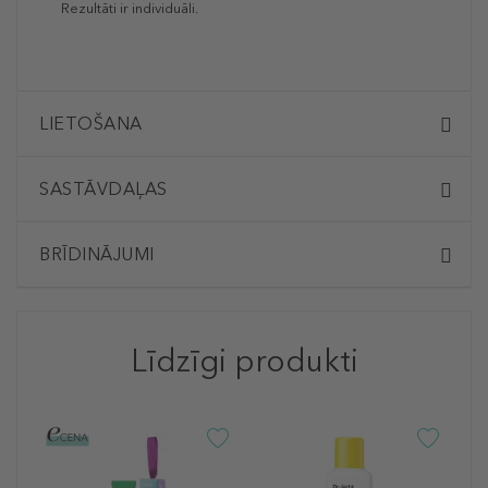
Rezultāti ir individuāli.
LIETOŠANA
SASTĀVDAĻAS
BRĪDINĀJUMI
Līdzīgi produkti
D
C