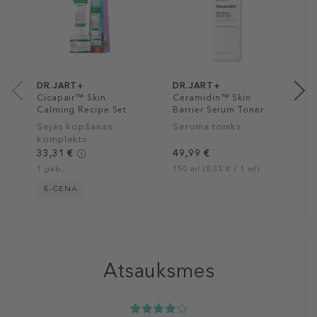
B
C
M
k
3
50
DR.JART+
DR.JART+
Cicapair™ Skin
Ceramidin™ Skin
Calming Recipe Set
Barrier Serum Toner
Sejas kopšanas
Seruma toniks
komplekts
33,31 €
49,99 €
1 gab.
150 ml (0,33 € / 1 ml)
E-CENA
Atsauksmes