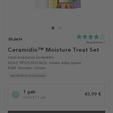
4.0
Atsauksmes 1
zvaigžņu
Ceramidin™ Moisture Treat Set
no
5
Sejas kopšanas komplekts
no
ĀDAS TIPS/STĀVOKLIS:
Visiem ādas tipiem
1
KAM:
Sievietei, Unisex
atsauksmēm
IEROBEŽOTĀ DAUDZUMĀ
Selected
1 gab
variation
43,99 €
43,99 € / 1 gab.