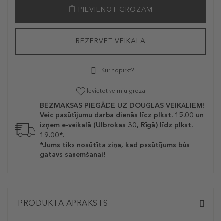
PIEVIENOT GROZAM
REZERVĒT VEIKALĀ
Kur nopirkt?
Ievietot vēlmju grozā
BEZMAKSAS PIEGĀDE UZ DOUGLAS VEIKALIEM!
Veic pasūtījumu darba dienās līdz plkst. 15.00 un
izņem e-veikalā (Ulbrokas 30, Rīgā) līdz plkst.
19.00*.
*Jums tiks nosūtīta ziņa, kad pasūtījums būs
gatavs saņemšanai!
PRODUKTA APRAKSTS