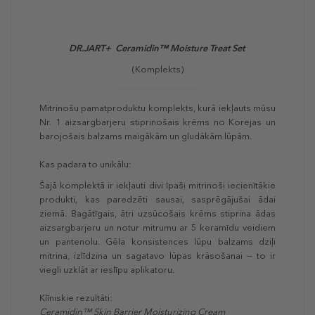
DR.JART+ Ceramidin™ Moisture Treat Set
(Komplekts)
Mitrinošu pamatproduktu komplekts, kurā iekļauts mūsu
Nr. 1 aizsargbarjeru stiprinošais krēms no Korejas un
barojošais balzams maigākām un gludākām lūpām.
Kas padara to unikālu:
Šajā komplektā ir iekļauti divi īpaši mitrinoši iecienītākie
produkti, kas paredzēti sausai, sasprēgājušai ādai
ziemā. Bagātīgais, ātri uzsūcošais krēms stiprina ādas
aizsargbarjeru un notur mitrumu ar 5 keramīdu veidiem
un pantenolu. Gēla konsistences lūpu balzams dziļi
mitrina, izlīdzina un sagatavo lūpas krāsošanai — to ir
viegli uzklāt ar ieslīpu aplikatoru.
Klīniskie rezultāti:
Ceramidin™ Skin Barrier Moisturizing Cream