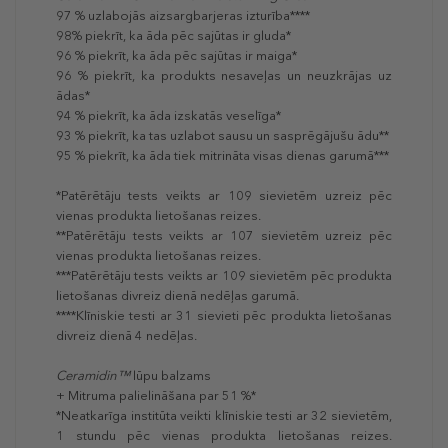
97 % uzlabojās aizsargbarjeras izturība****
98% piekrīt, ka āda pēc sajūtas ir gluda*
96 % piekrīt, ka āda pēc sajūtas ir maiga*
96 % piekrīt, ka produkts nesaveļas un neuzkrājas uz
ādas*
94 % piekrīt, ka āda izskatās veselīga*
93 % piekrīt, ka tas uzlabot sausu un sasprēgājušu ādu**
95 % piekrīt, ka āda tiek mitrināta visas dienas garumā***
*Patērētāju tests veikts ar 109 sievietēm uzreiz pēc
vienas produkta lietošanas reizes.
**Patērētāju tests veikts ar 107 sievietēm uzreiz pēc
vienas produkta lietošanas reizes.
***Patērētāju tests veikts ar 109 sievietēm pēc produkta
lietošanas divreiz dienā nedēļas garumā.
****Klīniskie testi ar 31 sievieti pēc produkta lietošanas
divreiz dienā 4 nedēļas.
Ceramidin™
lūpu balzams
+ Mitruma palielināšana par 51 %*
*Neatkarīga institūta veikti klīniskie testi ar 32 sievietēm,
1 stundu pēc vienas produkta lietošanas reizes.