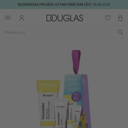
BEZMAKSAS PIEGĀDE UZ PAKOMĀTIEM LĪDZ 09.08.2026