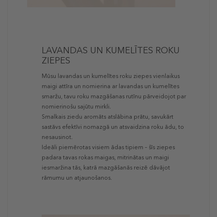
LAVANDAS UN KUMELĪTES ROKU
ZIEPES
Mūsu lavandas un kumelītes roku ziepes vienlaikus
maigi attīra un nomierina ar lavandas un kumelītes
smaržu, tavu roku mazgāšanas rutīnu pārveidojot par
nomierinošu sajūtu mirkli.
Smalkais ziedu aromāts atslābina prātu, savukārt
sastāvs efektīvi nomazgā un atsvaidzina roku ādu, to
nesausinot.
Ideāli piemērotas visiem ādas tipiem – šīs ziepes
padara tavas rokas maigas, mitrinātas un maigi
iesmaržina tās, katrā mazgāšanās reizē dāvājot
rāmumu un atjaunošanos.