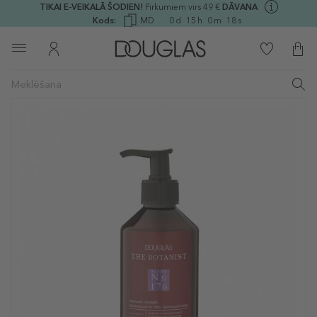
TIKAI E-VEIKALĀ ŠODIEN!
Pirkumiem virs 49 €
DĀVANA
Kods:
MD
0
d
15
h
0
m
18
s