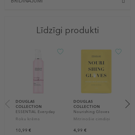
BRĪDINĀJUMI
Līdzīgi produkti
D
C
M
N
R
7
50
DOUGLAS
DOUGLAS
COLLECTION
COLLECTION
ESSENTIAL Everyday
Nourishing Gloves
Hand Lotion
Roku krēms
Mitrinošie cimdiņi
10,99 €
4,99 €