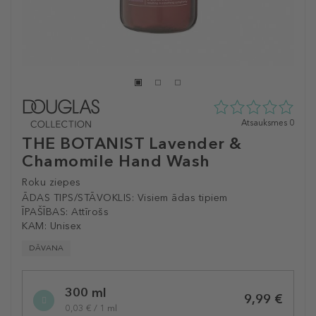
0
Atsauksmes 0
zvaigžņu
THE BOTANIST Lavender &
no
Chamomile Hand Wash
5
no
Roku ziepes
0
atsauksmēm
ĀDAS TIPS/STĀVOKLIS:
Visiem ādas tipiem
ĪPAŠĪBAS:
Attīrošs
KAM:
Unisex
DĀVANA
Selected
300 ml
variation
9,99 €
0,03 € / 1 ml