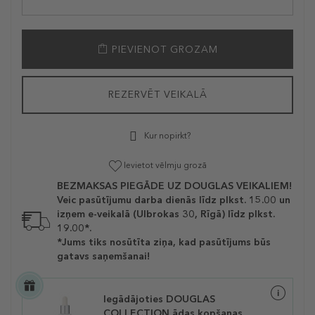
PIEVIENOT GROZAM
REZERVĒT VEIKALĀ
Kur nopirkt?
Ievietot vēlmju grozā
BEZMAKSAS PIEGĀDE UZ DOUGLAS VEIKALIEM!
Veic pasūtījumu darba dienās līdz plkst. 15.00 un
izņem e-veikalā (Ulbrokas 30, Rīgā) līdz plkst.
19.00*.
*Jums tiks nosūtīta ziņa, kad pasūtījums būs
gatavs saņemšanai!
Iegādājoties DOUGLAS
COLLECTION ādas kopšanas