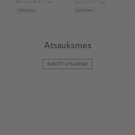
200 ml (0,05 € / 1 ml)
16 g (0,31 € / 1 g)
DĀVANA
DĀVANA
Atsauksmes
RAKSTĪT ATSAUKSMI