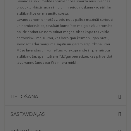
Lavandas un kumelītes nomierinošā smarža mūsu vannas
produktu klāstā rada rāmu un mierīgu noskaņu – ideāli, lai
atslābinātos un mazinātu stresu.
Lavandas nomierinošās ziedu notis palīdz mazināt spriedzi
un nomierināties, savukārt kumelītes maigais zāļu aromāts
palīdz aprimt un nomierināt maņas. Abas kopā tās veido
harmonisku maisījumu, kas baro gan ķermeni, gan prātu,
sniedzot ādai maiguma sajūtu un garam atspirdzinājumu.
Mūsu lavandas un kumelītes kolekcija ir ideāli piemērota
atslābinošai, spa rituālam līdzīgai pieredzei, kas pārveidot
tavu vannošanos par tīra miera mirkli.
LIETOŠANA
SASTĀVDAĻAS