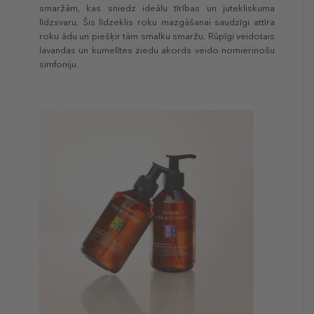
smaržām, kas sniedz ideālu tīrības un jutekliskuma
līdzsvaru. Šis līdzeklis roku mazgāšanai saudzīgi attīra
roku ādu un piešķir tām smalku smaržu. Rūpīgi veidotais
lavandas un kumelītes ziedu akords veido nomierinošu
simfoniju.