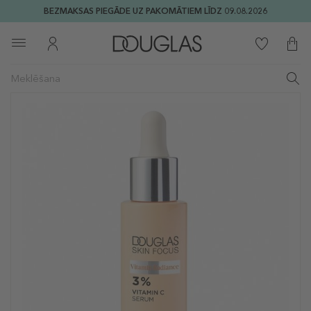
BEZMAKSAS PIEGĀDE UZ PAKOMĀTIEM LĪDZ 09.08.2026