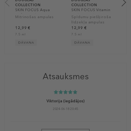
DOUGLAS
DOUGLAS
COLLECTION
COLLECTION
SKIN FOCUS Aqua
SKIN FOCUS Vitamin
Perfect Hydrating
Radiance Glow
Mitrinošas ampulas
Spīdumu piešķiroša
Ampoules
Ampoules
līdzekļa ampulas
12,99 €
12,99 €
7.5 ml
7.5 ml
DĀVANA
DĀVANA
Atsauksmes
Viktorija
(iegādājos)
2024-06-18 20:45