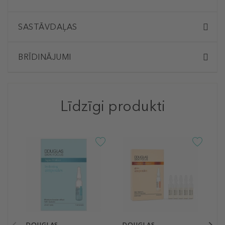
SASTĀVDAĻAS
BRĪDINĀJUMI
Līdzīgi produkti
D
C
S
Y
P
A
l
1
7