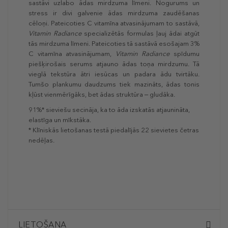
sastāvi uzlabo ādas mirdzuma līmeni. Nogurums un
stress ir divi galvenie ādas mirdzuma zaudēšanas
cēloņi. Pateicoties C vitamīna atvasinājumam to sastāvā,
Vitamin Radiance
specializētās formulas ļauj ādai atgūt
tās mirdzuma līmeni. Pateicoties tā sastāvā esošajam 3%
C vitamīna atvasinājumam,
Vitamin Radiance
spīdumu
piešķirošais serums atjauno ādas toņa mirdzumu. Tā
vieglā tekstūra ātri iesūcas un padara ādu tvirtāku.
Tumšo plankumu daudzums tiek mazināts, ādas tonis
kļūst vienmērīgāks, bet ādas struktūra ‒ gludāka.
91%* sieviešu secināja, ka to āda izskatās atjaunināta,
elastīga un mīkstāka.
* Klīniskās lietošanas testā piedalījās 22 sievietes četras
nedēļas.
LIETOŠANA