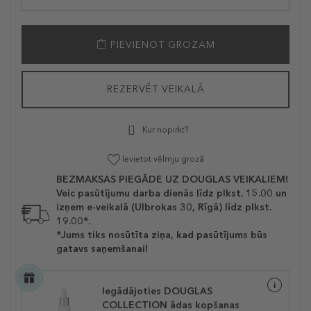
PIEVIENOT GROZAM
REZERVĒT VEIKALĀ
Kur nopirkt?
Ievietot vēlmju grozā
BEZMAKSAS PIEGĀDE UZ DOUGLAS VEIKALIEM!
Veic pasūtījumu darba dienās līdz plkst. 15.00 un
izņem e-veikalā (Ulbrokas 30, Rīgā) līdz plkst.
19.00*.
*Jums tiks nosūtīta ziņa, kad pasūtījums būs
gatavs saņemšanai!
Iegādājoties DOUGLAS
COLLECTION ādas kopšanas