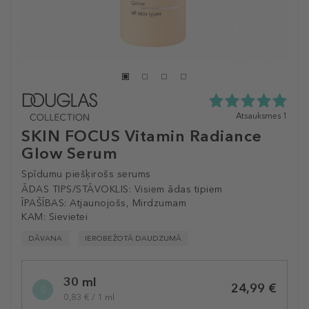
5.0
Atsauksmes 1
zvaigžņu
SKIN FOCUS Vitamin Radiance
no
Glow Serum
5
no
Spīdumu piešķirošs serums
1
atsauksmēm
ĀDAS TIPS/STĀVOKLIS:
Visiem ādas tipiem
ĪPAŠĪBAS:
Atjaunojošs, Mirdzumam
KAM:
Sievietei
DĀVANA
IEROBEŽOTĀ DAUDZUMĀ
Selected
30 ml
variation
24,99 €
0,83 € / 1 ml