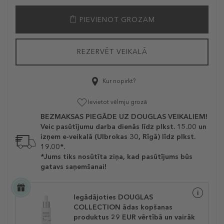
PIEVIENOT GROZAM
REZERVĒT VEIKALĀ
Kur nopirkt?
Ievietot vēlmju grozā
BEZMAKSAS PIEGĀDE UZ DOUGLAS VEIKALIEM!
Veic pasūtījumu darba dienās līdz plkst. 15.00 un
izņem e-veikalā (Ulbrokas 30, Rīgā) līdz plkst.
19.00*.
*Jums tiks nosūtīta ziņa, kad pasūtījums būs
gatavs saņemšanai!
Iegādājoties DOUGLAS
COLLECTION ādas kopšanas
produktus 29 EUR vērtībā un vairāk