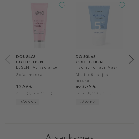
D
C
P
A
n
12
DOUGLAS
DOUGLAS
COLLECTION
COLLECTION
ESSENTIAL Radiance
Hydrating Face Mask
Mask Delicate Rose
Sejas maska
Mitrinoša sejas
maska
12,99 €
no 3,99 €
75 ml (0,17 € / 1 ml)
12 ml (0,33 € / 1 ml)
DĀVANA
DĀVANA
Atsauksmes