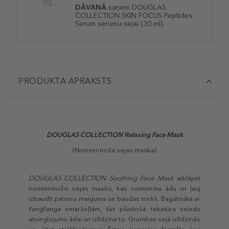
DĀVANĀ
saņem DOUGLAS
COLLECTION SKIN FOCUS Peptides
Serum
serumu sejai (30 ml).
PRODUKTA APRAKSTS
DOUGLAS COLLECTION
Relaxing Face Mask
(Nomierinoša sejas maska)
DOUGLAS COLLECTION
Soothing Face Mask
atklājiet
nomierinošo sejas masku, kas nomierina ādu un ļauj
izbaudīt patiesu maiguma un baudas mirkli. Bagātināta ar
īlangīlanga smaržeļļām, tās plūstošā tekstūra sniedz
atvieglojumu ādai un izlīdzina to. Grumbas sejā izlīdzinās