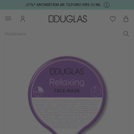
-25%* AROMĀTIEM AR TILPUMU VIRS 80 ML