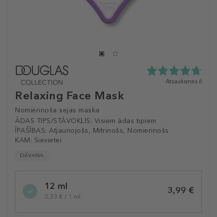
4.7
Atsauksmes 6
zvaigžņu
Relaxing Face Mask
no
5
Nomierinoša sejas maska
no
ĀDAS TIPS/STĀVOKLIS:
Visiem ādas tipiem
6
ĪPAŠĪBAS:
Atjaunojošs, Mitrinošs, Nomierinošs
atsauksmēm
KAM:
Sievietei
DĀVANA
Selected
12 ml
variation
3,99 €
0,33 € / 1 ml