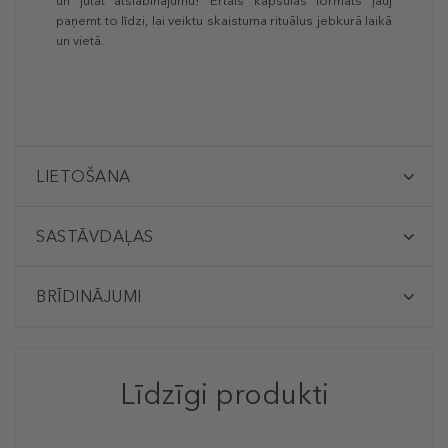
un jūtat atslābinājumu! Ērtais kapsulas formāts ļauj
paņemt to līdzi, lai veiktu skaistuma rituālus jebkurā laikā
un vietā.
LIETOŠANA
SASTĀVDAĻAS
BRĪDINĀJUMI
Līdzīgi produkti