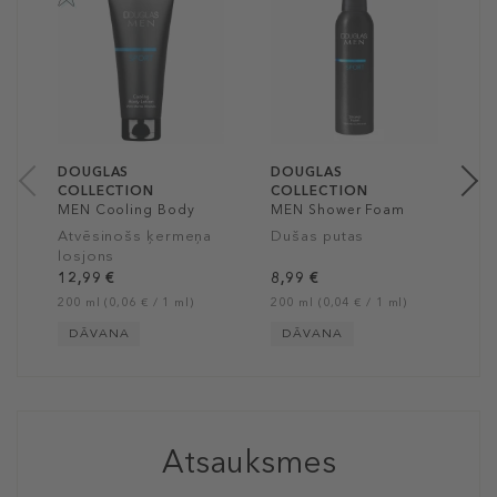
D
C
H
V
D
8
20
DOUGLAS
DOUGLAS
COLLECTION
COLLECTION
MEN Cooling Body
MEN Shower Foam
Lotion
Atvēsinošs ķermeņa
Dušas putas
losjons
12,99 €
8,99 €
200 ml (0,06 € / 1 ml)
200 ml (0,04 € / 1 ml)
DĀVANA
DĀVANA
Atsauksmes