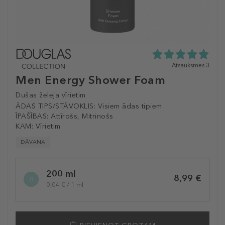
5.0
Atsauksmes 3
zvaigžņu
Men Energy Shower Foam
no
5
Dušas želeja vīrietim
no
ĀDAS TIPS/STĀVOKLIS:
Visiem ādas tipiem
3
ĪPAŠĪBAS:
Attīrošs, Mitrinošs
atsauksmēm
KAM:
Vīrietim
DĀVANA
Selected
200 ml
variation
8,99 €
0,04 € / 1 ml