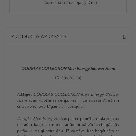
Serum
serumu sejai (30 ml).
PRODUKTA APRAKSTS
DOUGLAS COLLECTION Men Energy Shower Foam
(Dušas želeja)
Atklājiet
DOUGLAS COLLECTION Men Energy Shower
Foam
ādas kopšanas sēriju, kas ir paredzēta vīriešiem
un apvieno iedarbīgumu un labsajūtu!
Douglas Men Energy
dušas putām piemīt unikāla želejas
tekstūra, kas, saskaroties ar ūdeni, pārvēršas bagātīgās
putās un maigi attīra ādu. Tā sastāvs, kas bagātināts ar