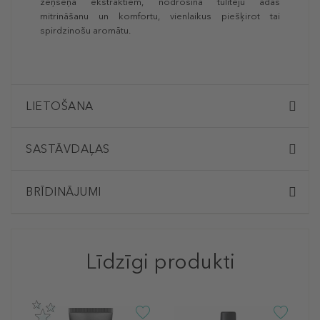
žeņšeņa ekstraktiem, nodrošina tūlītēju ādas
mitrināšanu un komfortu, vienlaikus piešķirot tai
spirdzinošu aromātu.
LIETOŠANA
SASTĀVDAĻAS
BRĪDINĀJUMI
Līdzīgi produkti