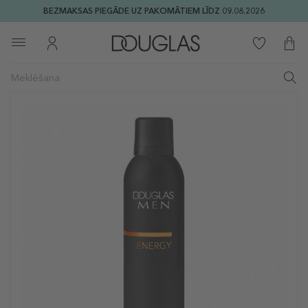
BEZMAKSAS PIEGĀDE UZ PAKOMĀTIEM LĪDZ 09.08.2026