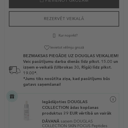
PIEVIENOT GROZAM
REZERVĒT VEIKALĀ
Kur nopirkt?
Ievietot vēlmju grozā
BEZMAKSAS PIEGĀDE UZ DOUGLAS VEIKALIEM!
Veic pasūtījumu darba dienās līdz plkst. 15.00 un
izņem e-veikalā (Ulbrokas 30, Rīgā) līdz plkst.
19.00*.
*Jums tiks nosūtīta ziņa, kad pasūtījums būs
gatavs saņemšanai!
Iegādājoties DOUGLAS
COLLECTION ādas kopšanas
produktus 29 EUR vērtībā un vairāk
DĀVANĀ
saņem DOUGLAS
COLLECTION SKIN FOCUS Peptides