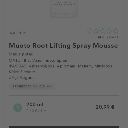
0
Atsauksmes 0
zvaigžņu
Muoto Root Lifting Spray Mousse
no
5
Matus putas
no
MATU TIPS:
Visiem matu tipiem
0
ĪPAŠĪBAS:
Aizsargājošs, Apjomam, Matiem, Mitrinošs
atsauksmēm
KAM:
Sievietei
ZAĻI:
Vegāns
IEROBEŽOTĀ DAUDZUMĀ
Selected
200 ml
variation
20,99 €
0,10 € / 1 ml