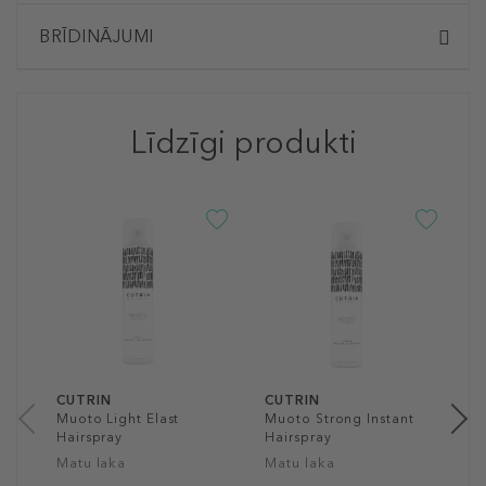
BRĪDINĀJUMI
Līdzīgi produkti
C
M
H
M
1
30
CUTRIN
CUTRIN
Muoto Light Elast
Muoto Strong Instant
Hairspray
Hairspray
Matu laka
Matu laka