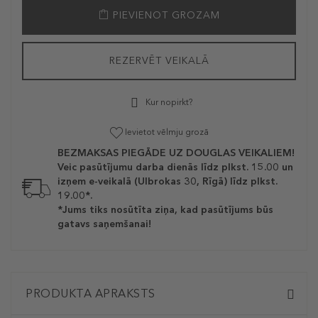
PIEVIENOT GROZAM
REZERVĒT VEIKALĀ
Kur nopirkt?
Ievietot vēlmju grozā
BEZMAKSAS PIEGĀDE UZ DOUGLAS VEIKALIEM!
Veic pasūtījumu darba dienās līdz plkst. 15.00 un
izņem e-veikalā (Ulbrokas 30, Rīgā) līdz plkst.
19.00*.
*Jums tiks nosūtīta ziņa, kad pasūtījums būs
gatavs saņemšanai!
PRODUKTA APRAKSTS