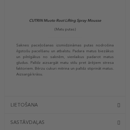
CUTRIN Muoto Root Lifting Spray Mousse
(Matu putas)
Saknes paceļošanas izsmidzināmas putas nodrošina
ilgstošu pacelšanu un atbalstu. Padara matus biezākus
un pilnīgākus no saknēm, vienlaikus padarot matus
gludus. Palīdz aizsargāt matu stilu pret ārējiem stresa
faktoriem. Bērzu cukuri mitrina un palīdz stiprināt matus.
Aizsargā krāsu.
LIETOŠANA
SASTĀVDAĻAS