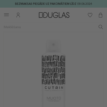
BEZMAKSAS PIEGĀDE UZ PAKOMĀTIEM LĪDZ 09.08.2026