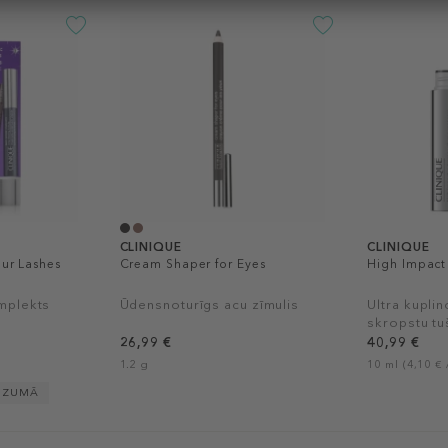
CLINIQUE
CLINIQUE
our Lashes
Cream Shaper for Eyes
High Impact
mplekts
Ūdensnoturīgs acu zīmulis
Ultra kupli
skropstu tu
26,99 €
40,99 €
1.2 g
10 ml (4,10 € 
DZUMĀ