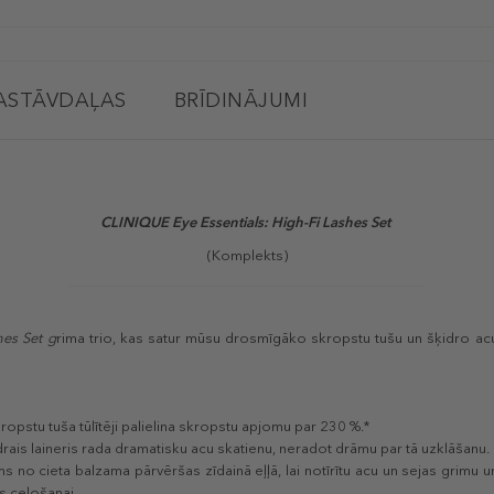
ASTĀVDAĻAS
BRĪDINĀJUMI
CLINIQUE Eye Essentials: High-Fi Lashes Set
(Komplekts)
hes Set g
rima trio, kas satur mūsu drosmīgāko skropstu tušu un šķidro acu
ropstu tuša tūlītēji palielina skropstu apjomu par 230 %.*
drais laineris rada dramatisku acu skatienu, neradot drāmu par tā uzklāšanu.
s no cieta balzama pārvēršas zīdainā eļļā, lai notīrītu acu un sejas grimu u
s ceļošanai.