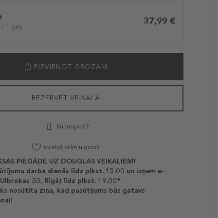
b
37,99 €
 / 1 gab.
PIEVIENOT GROZAM
REZERVĒT VEIKALĀ
Kur nopirkt?
Ievietot vēlmju grozā
SAS PIEGĀDE UZ DOUGLAS VEIKALIEM!
ūtījumu darba dienās līdz plkst. 15.00 un izņem e-
(Ulbrokas 30, Rīgā) līdz plkst. 19.00*.
ks nosūtīta ziņa, kad pasūtījums būs gatavs
nai!