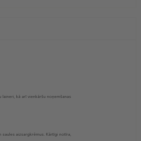
 laineri, kā arī vienkāršu noņemšanas
n saules aizsargkrēmus. Kārtīgi notīra,