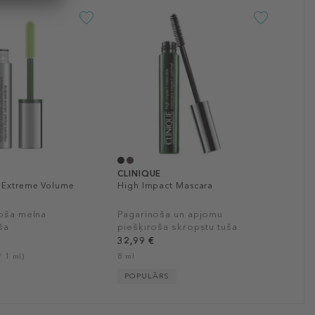
CLINIQUE
 Extreme Volume
High Impact Mascara
noša melna
Pagarinoša un apjomu
ša
piešķiroša skropstu tuša
32,99 €
/ 1 ml)
8 ml
POPULĀRS