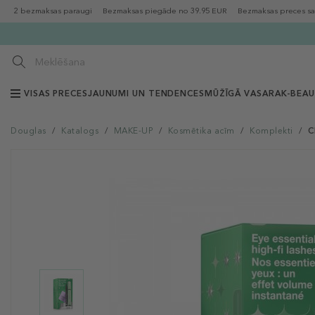
2 bezmaksas paraugi
Bezmaksas piegāde no 39.95 EUR
Bezmaksas preces sa
VISAS PRECES
JAUNUMI UN TENDENCES
MŪŽĪGĀ VASARA
K-BEA
Douglas
/
Katalogs
/
MAKE-UP
/
Kosmētika acīm
/
Komplekti
/
C