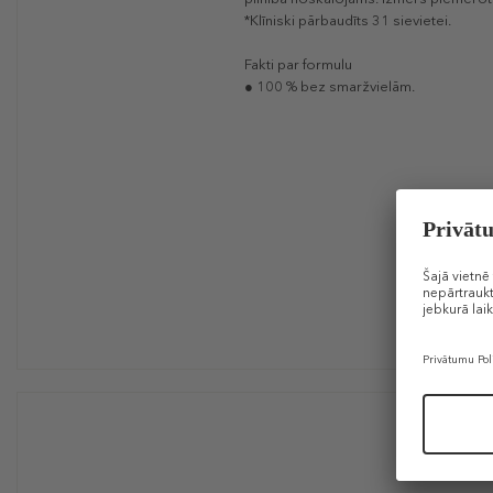
*Klīniski pārbaudīts 31 sievietei.
Fakti par formulu
● 100 % bez smaržvielām.