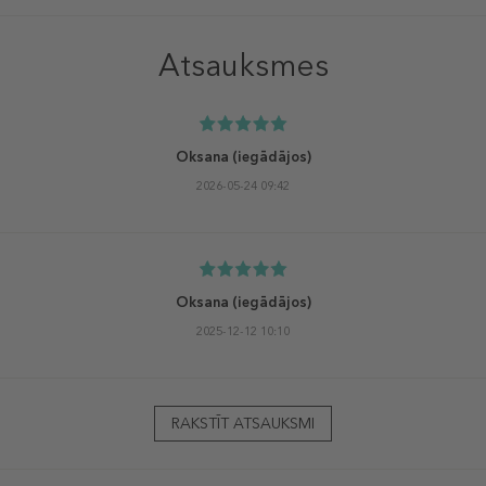
Atsauksmes
Oksana
(iegādājos)
2026-05-24 09:42
Oksana
(iegādājos)
2025-12-12 10:10
RAKSTĪT ATSAUKSMI