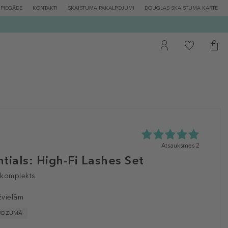
PIEGĀDE
KONTAKTI
SKAISTUMA PAKALPOJUMI
DOUGLAS SKAISTUMA KARTE
5.0
Atsauksmes 2
zvaigžņu
tials: High-Fi Lashes Set
no
5
 komplekts
no
2
žvielām
atsauksmēm
UDZUMĀ