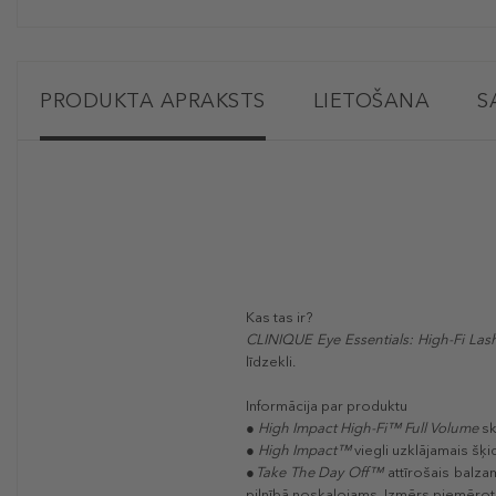
PRODUKTA APRAKSTS
LIETOŠANA
S
Kas tas ir?
CLINIQUE Eye Essentials: High-Fi Las
līdzekli.
Informācija par produktu
●
High Impact High-Fi™ Full Volume
sk
●
High Impact™
viegli uzklājamais šķi
●
Take The Day Off™
attīrošais balzam
pilnībā noskalojams. Izmērs piemērot