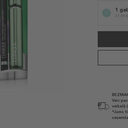
Selected
1 ga
variation
37,99 €
BEZMAK
Veic pas
veikalā 
*Jums ti
saņemša