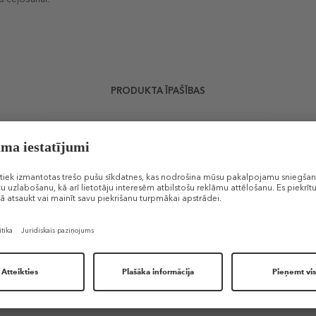
PRODUKTA ĪPAŠĪBAS
Līdzīgi produkti