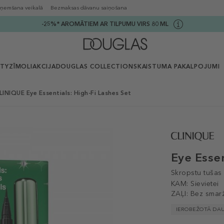
ņemšana veikalā
Bezmaksas dāvanu saiņošana
-25%* AROMĀTIEM AR TILPUMU VIRS 80 ML
UTY
ZĪMOLI
AKCIJA
DOUGLAS COLLECTION
SKAISTUMA PAKALPOJUMI
LINIQUE Eye Essentials: High-Fi Lashes Set
Eye Essen
Skropstu tušas
KAM:
Sievietei
ZAĻI:
Bez smar
IEROBEŽOTĀ DA