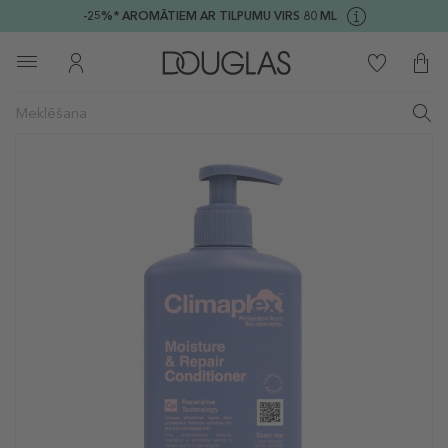
-25%* AROMĀTIEM AR TILPUMU VIRS 80 ML