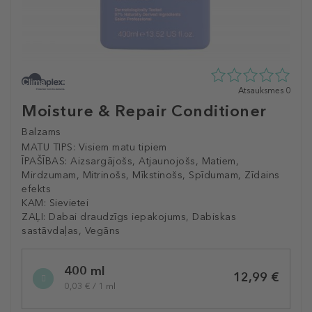
0
Atsauksmes 0
zvaigžņu
Moisture & Repair Conditioner
no
5
Balzams
no
MATU TIPS:
Visiem matu tipiem
0
ĪPAŠĪBAS:
Aizsargājošs, Atjaunojošs, Matiem,
atsauksmēm
Mirdzumam, Mitrinošs, Mīkstinošs, Spīdumam, Zīdains
efekts
KAM:
Sievietei
ZAĻI:
Dabai draudzīgs iepakojums, Dabiskas
sastāvdaļas, Vegāns
Selected
400 ml
variation
12,99 €
0,03 € / 1 ml