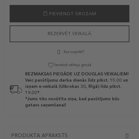
PIEVIENOT GROZAM
REZERVĒT VEIKALĀ
Kur nopirkt?
Ievietot vēlmju grozā
BEZMAKSAS PIEGĀDE UZ DOUGLAS VEIKALIEM!
Veic pasūtījumu darba dienās līdz plkst. 15.00 un
izņem e-veikalā (Ulbrokas 30, Rīgā) līdz plkst.
19.00*.
*Jums tiks nosūtīta ziņa, kad pasūtījums būs
gatavs saņemšanai!
PRODUKTA APRAKSTS