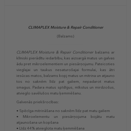
CLIMAPLEX
Moisture & Repair Conditioner
(Balzams)
CLIMAPLEX
Moisture & Repair Conditioner
balzams ar
klīniski pierādītu iedarbību, kas aizsargā matus un galvas
ādu pret mikroelementiem un piesārņojumu. Pateicoties
vieglajai un taukus nesaturošajai formulai, kas ātri
iesūcas matos, balzams kopj matus un mitrina un atjauno
tos no saknēm līdz pat galiem, nepadarot matus
smagus. Padara matus spīdīgus, mīkstus un mirdzošus,
atvieglo savēlušos matu ķemmēšanu.
Galvenās priekšrocības:
• Spēcīga mitrināšana no saknēm līdz pat matu galiem
• Mikroelementu un piesārņojuma bojātu matu
atjaunošana un kopšana
• Līdz 44% atvieglota matu ķemmēšana