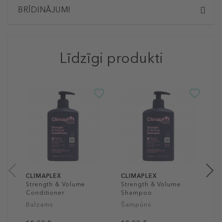
BRĪDINĀJUMI
Līdzīgi produkti
C
M
S
Š
1
40
CLIMAPLEX
CLIMAPLEX
Strength & Volume
Strength & Volume
Conditioner
Shampoo
Balzams
Šampūns