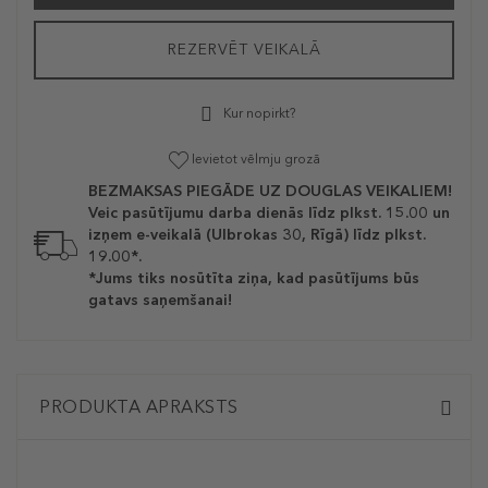
REZERVĒT VEIKALĀ
Kur nopirkt?
Ievietot vēlmju grozā
BEZMAKSAS PIEGĀDE UZ DOUGLAS VEIKALIEM!
Veic pasūtījumu darba dienās līdz plkst. 15.00 un
izņem e-veikalā (Ulbrokas 30, Rīgā) līdz plkst.
19.00*.
*Jums tiks nosūtīta ziņa, kad pasūtījums būs
gatavs saņemšanai!
PRODUKTA APRAKSTS