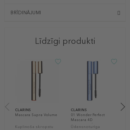
BRĪDINĀJUMI
Līdzīgi produkti
C
W
M
K
t
3
8
CLARINS
CLARINS
Mascara Supra Volume
01 Wonder Perfect
Mascara 4D
Waterproof
Kuplinoša skropstu
Ūdensnoturīga