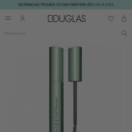
BEZMAKSAS PIEGĀDE UZ PAKOMĀTIEM LĪDZ 09.08.2026