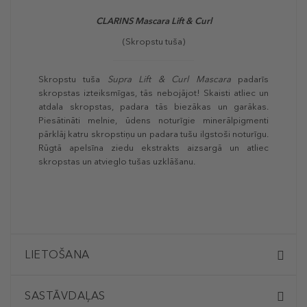
CLARINS Mascara Lift & Curl
(Skropstu tuša)
Skropstu tuša
Supra Lift & Curl Mascara
padarīs
skropstas izteiksmīgas, tās nebojājot! Skaisti atliec un
atdala skropstas, padara tās biezākas un garākas.
Piesātināti melnie, ūdens noturīgie minerālpigmenti
pārklāj katru skropstiņu un padara tušu ilgstoši noturīgu.
Rūgtā apelsīna ziedu ekstrakts aizsargā un atliec
skropstas un atvieglo tušas uzklāšanu.
LIETOŠANA
SASTĀVDAĻAS