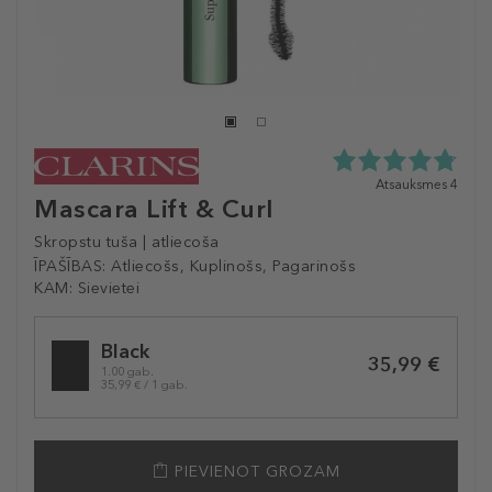
4.8
Atsauksmes 4
Mascara Lift & Curl
zvaigžņu
no
5
Skropstu tuša | atliecoša
no
ĪPAŠĪBAS:
Atliecošs, Kuplinošs, Pagarinošs
4
KAM:
Sievietei
atsauksmēm
Selected
Black
variation
35,99 €
1.00 gab.
35,99 € / 1 gab.
PIEVIENOT GROZAM