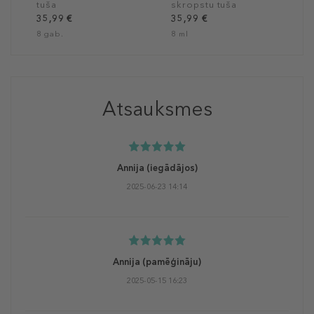
tuša
skropstu tuša
35,99 €
35,99 €
8 gab.
8 ml
Atsauksmes
Annija
(iegādājos)
2025-06-23 14:14
Annija
(pamēģināju)
2025-05-15 16:23