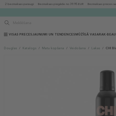
2 bezmaksas paraugi
Bezmaksas piegāde no 39.95 EUR
Bezmaksas preces sa
VISAS PRECES
JAUNUMI UN TENDENCES
MŪŽĪGĀ VASARA
K-BEA
Douglas
/
Katalogs
/
Matu kopšana
/
Veidošana
/
Lakas
/
CHI Bl