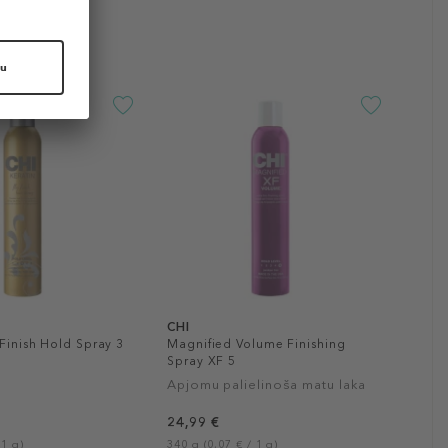
CHI
 Finish Hold Spray 3
Magnified Volume Finishing
Spray XF 5
Apjomu palielinoša matu laka
24,99 €
 1 g)
340 g (0,07 € / 1 g)