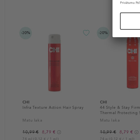
-20%
-20%
CHI
CHI
Infra Texture Action Hair Spray
44 Style & Stay Fir
Thermal Protecting 
Matu laka
Matu laka
10,99 €
8,79 €
10,99 €
8,79 €
74 ml (0,12 € / 1 ml)
74 g (0,12 € / 1 ml)