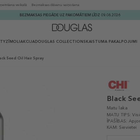
ņemšana veikalā
Bezmaksas dāvanu saiņošana
BEZMAKSAS PIEGĀDE UZ PAKOMĀTIEM LĪDZ 09.08.2026
UTY
ZĪMOLI
AKCIJA
DOUGLAS COLLECTION
SKAISTUMA PAKALPOJUMI
ack Seed Oil Hair Spray
Black See
Matu laka
MATU TIPS:
Vis
ĪPAŠĪBAS:
Apjo
KAM:
Sievietei
Selected