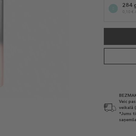
284 
variation
0,10 € 
BEZMAK
Veic pas
veikalā 
*Jums ti
saņemša