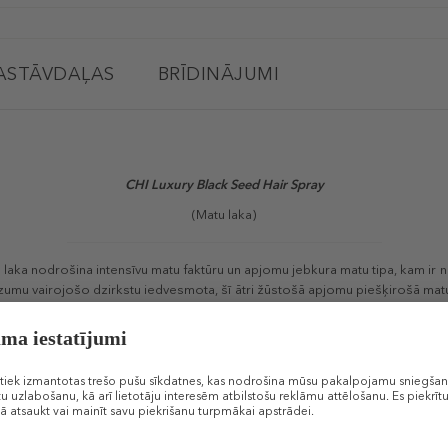
ASTĀVDAĻAS
BRĪDINĀJUMI
CHI Luxury Black Seed
Hair Spray
(Matu laka)
 laka nodrošina intensīvu matu faktūru un apjomu jebkura matu tipa, kam ir 
dzumu vairojošo dzirkstu iedvesmota, šī ātri žūstošā apjomu piešķirošā matu
m izskatam.