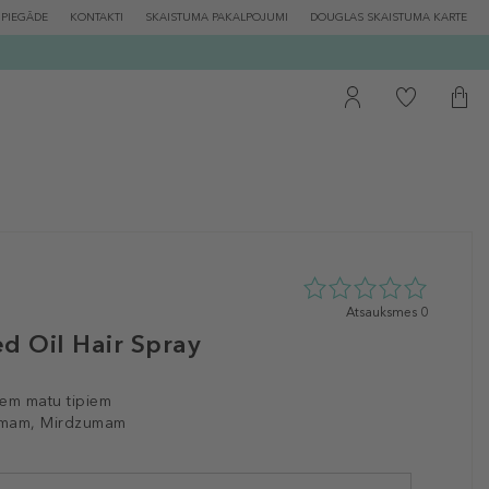
PIEGĀDE
KONTAKTI
SKAISTUMA PAKALPOJUMI
DOUGLAS SKAISTUMA KARTE
0
Atsauksmes 0
zvaigžņu
d Oil Hair Spray
no
5
no
iem matu tipiem
0
mam, Mirdzumam
atsauksmēm