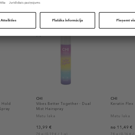
Līdzīgi produkti
CHI
CHI
m Hold
Vibes Better Together - Dual
Keratin Flex
Spray
Mist Hairspray
Matu laka
Matu laka
13,99 €
no 11,49 €
74 g (0,19 € / 1 g)
74 g (0,16 € /