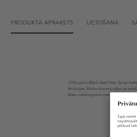
PRODUKTA APRAKSTS
LIETOŠANA
S
CHI Luxury Black Seed
Hair Spray
matu
fiksācijas. Melno ķimeņu eļļas un mir
Matu sakārtojumus patiesi valdzinoša