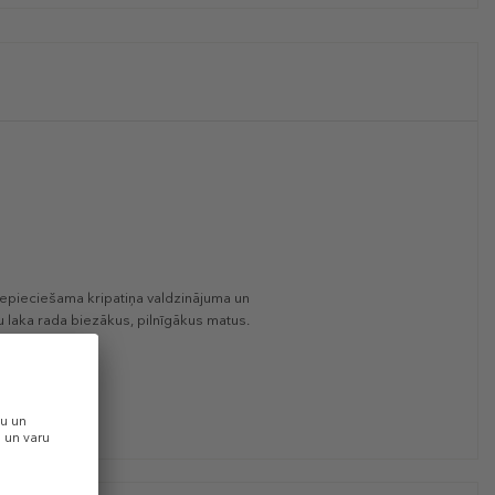
nepieciešama kripatiņa valdzinājuma un
 laka rada biezākus, pilnīgākus matus.