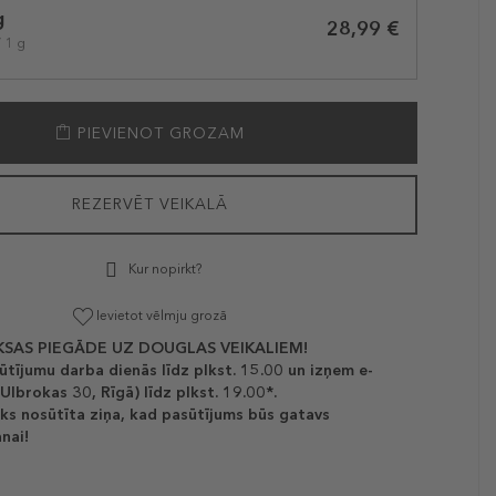
g
28,99 €
/ 1 g
PIEVIENOT GROZAM
REZERVĒT VEIKALĀ
Kur nopirkt?
Ievietot vēlmju grozā
SAS PIEGĀDE UZ DOUGLAS VEIKALIEM!
ūtījumu darba dienās līdz plkst. 15.00 un izņem e-
(Ulbrokas 30, Rīgā) līdz plkst. 19.00*.
ks nosūtīta ziņa, kad pasūtījums būs gatavs
nai!