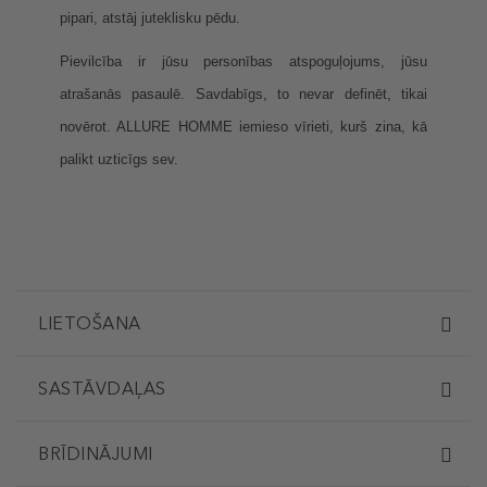
pipari, atstāj juteklisku pēdu.
Pievilcība ir jūsu personības atspoguļojums, jūsu
atrašanās pasaulē. Savdabīgs, to nevar definēt, tikai
novērot. ALLURE HOMME iemieso vīrieti, kurš zina, kā
palikt uzticīgs sev.
LIETOŠANA
SASTĀVDAĻAS
BRĪDINĀJUMI