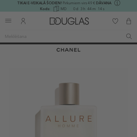
TIKAI E-VEIKALĀ ŠODIEN!
Pirkumiem virs 49 €
DĀVANA
Kods:
MD
0
d
3
h
44
m
14
s