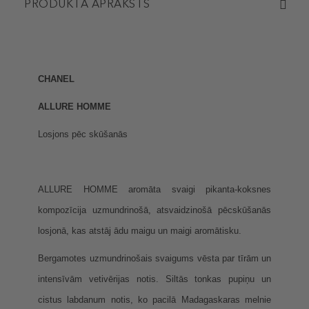
PRODUKTA APRAKSTS
CHANEL
ALLURE HOMME
Losjons pēc skūšanās
ALLURE HOMME aromāta svaigi pikanta-koksnes
kompozīcija uzmundrinošā, atsvaidzinošā pēcskūšanās
losjonā, kas atstāj ādu maigu un maigi aromātisku.
Bergamotes uzmundrinošais svaigums vēsta par tīrām un
intensīvām vetivērijas notis. Siltās tonkas pupiņu un
cistus labdanum notis, ko pacilā Madagaskaras melnie