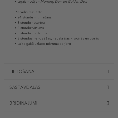
• Izgaismotājs –
Morning Dew un Golden Dew
Pierādīti rezultāti:
• 24 stundu mitrināšana
• 8 stundu noturība
• 8 stundu tvirtums
• 8 stundu mirdzums
• 8 stundas nenosēžas, neuzkrājas krociņās un porās
• Laika gaitā uzlabo mitruma barjeru
LIETOŠANA
SASTĀVDAĻAS
BRĪDINĀJUMI