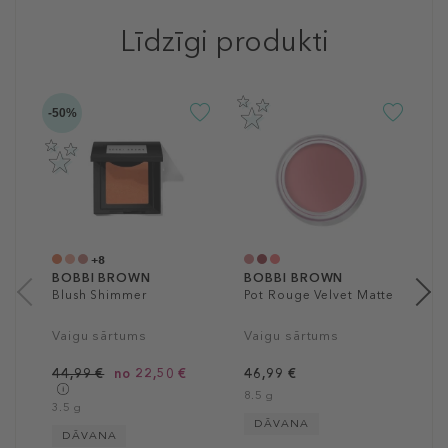
Līdzīgi produkti
-50%
-4
B
L
F
T
1
4
3
+8
BOBBI BROWN
BOBBI BROWN
Blush Shimmer
Pot Rouge Velvet Matte
Vaigu sārtums
Vaigu sārtums
44,99 €
no 22,50 €
46,99 €
8.5 g
3.5 g
DĀVANA
DĀVANA