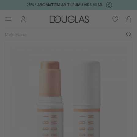
-25%* AROMĀTIEM AR TILPUMU VIRS 80 ML