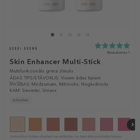
5.0
Atsauksmes 1
zvaigžņu
Skin Enhancer Multi-Stick
no
5
Multifunkcionāls grima zīmulis
no
ĀDAS TIPS/STĀVOKLIS:
Visiem ādas tipiem
1
ĪPAŠĪBAS:
Mirdzumam, Mitrinošs, Nogludinošs
atsauksmēm
KAM:
Sievietei, Unisex
DĀVANA
Uzmanību! Krāsas displejā var atšķirties no faktiskās produkta krāsas.