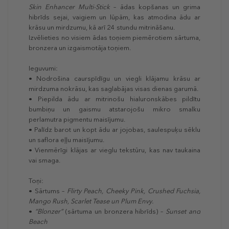
Skin Enhancer Multi-Stick
– ādas kopšanas un grima
hibrīds sejai, vaigiem un lūpām, kas atmodina ādu ar
krāsu un mirdzumu, kā arī 24 stundu mitrināšanu.
Izvēlieties no visiem ādas toņiem piemērotiem sārtuma,
bronzera un izgaismotāja toņiem.
Ieguvumi:
• Nodrošina caurspīdīgu un viegli klājamu krāsu ar
mirdzuma nokrāsu, kas saglabājas visas dienas garumā.
• Piepilda ādu ar mitrinošu hialuronskābes pildītu
bumbiņu un gaismu atstarojošu mikro smalku
perlamutra pigmentu maisījumu.
• Palīdz barot un kopt ādu ar jojobas, saulespuķu sēklu
un saflora eļļu maisījumu.
• Vienmērīgi klājas ar vieglu tekstūru, kas nav taukaina
vai smaga.
Toņi:
• Sārtums –
Flirty Peach, Cheeky Pink, Crushed Fuchsia,
Mango Rush, Scarlet Tease un Plum Envy.
•
“Blonzer”
(sārtuma un bronzera hibrīds) –
Sunset and
Beach