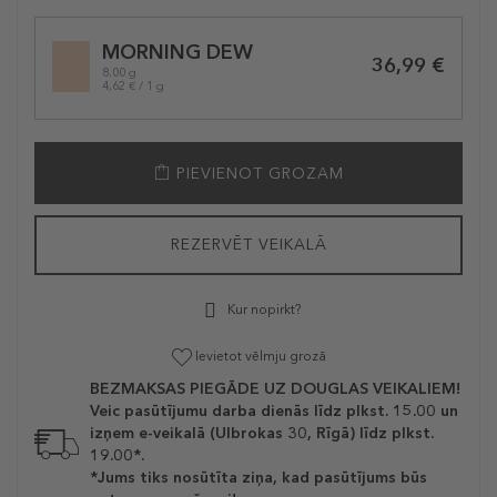
Selected
MORNING DEW
variation
36,99 €
8.00 g
4,62 € / 1 g
PIEVIENOT GROZAM
REZERVĒT VEIKALĀ
Kur nopirkt?
Ievietot vēlmju grozā
BEZMAKSAS PIEGĀDE UZ DOUGLAS VEIKALIEM!
Veic pasūtījumu darba dienās līdz plkst. 15.00 un
izņem e-veikalā (Ulbrokas 30, Rīgā) līdz plkst.
19.00*.
*Jums tiks nosūtīta ziņa, kad pasūtījums būs