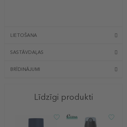
LIETOŠANA
SASTĀVDAĻAS
BRĪDINĀJUMI
Līdzīgi produkti
B
A