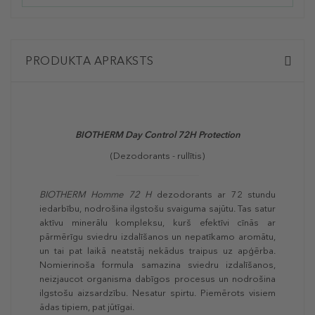
PRODUKTA APRAKSTS
BIOTHERM
Day Control 72H Protection
(Dezodorants - rullītis)
BIOTHERM Homme 72 H
dezodorants ar 72 stundu
iedarbību, nodrošina ilgstošu svaiguma sajūtu. Tas satur
aktīvu minerālu kompleksu, kurš efektīvi cīnās ar
pārmērīgu sviedru izdalīšanos un nepatīkamo aromātu,
un tai pat laikā neatstāj nekādus traipus uz apģērba.
Nomierinoša formula samazina sviedru izdalīšanos,
neizjaucot organisma dabīgos procesus un nodrošina
ilgstošu aizsardzību. Nesatur spirtu. Piemērots visiem
ādas tipiem, pat jūtīgai.