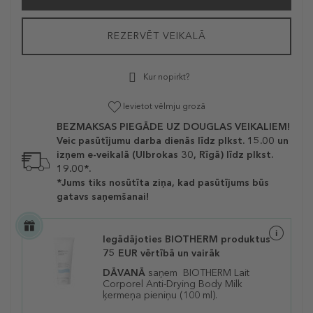
REZERVĒT VEIKALĀ
Kur nopirkt?
Ievietot vēlmju grozā
BEZMAKSAS PIEGĀDE UZ DOUGLAS VEIKALIEM!
Veic pasūtījumu darba dienās līdz plkst. 15.00 un
izņem e-veikalā (Ulbrokas 30, Rīgā) līdz plkst.
19.00*.
*Jums tiks nosūtīta ziņa, kad pasūtījums būs
gatavs saņemšanai!
Iegādājoties BIOTHERM produktus
75 EUR vērtībā un vairāk
DĀVANĀ
saņem BIOTHERM Lait
Corporel Anti-Drying Body Milk
ķermeņa pieniņu (100 ml).