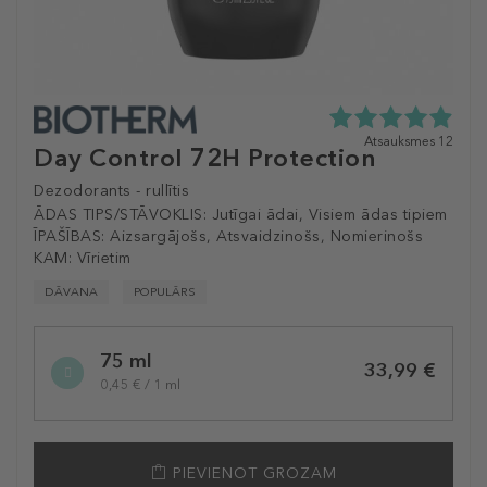
4.9
Atsauksmes 12
Day Control 72H Protection
zvaigžņu
no
Dezodorants - rullītis
5
ĀDAS TIPS/STĀVOKLIS:
Jutīgai ādai, Visiem ādas tipiem
no
12
ĪPAŠĪBAS:
Aizsargājošs, Atsvaidzinošs, Nomierinošs
atsauksmēm
KAM:
Vīrietim
DĀVANA
POPULĀRS
Selected
75 ml
variation
33,99 €
0,45 € / 1 ml
PIEVIENOT GROZAM