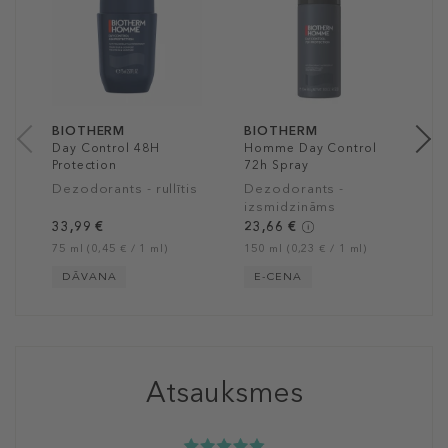
P
D
3
75
BIOTHERM
BIOTHERM
Day Control 48H
Homme Day Control
Protection
72h Spray
Dezodorants - rullītis
Dezodorants -
izsmidzināms
33,99 €
23,66 €
75 ml (0,45 € / 1 ml)
150 ml (0,23 € / 1 ml)
DĀVANA
E-CENA
Atsauksmes