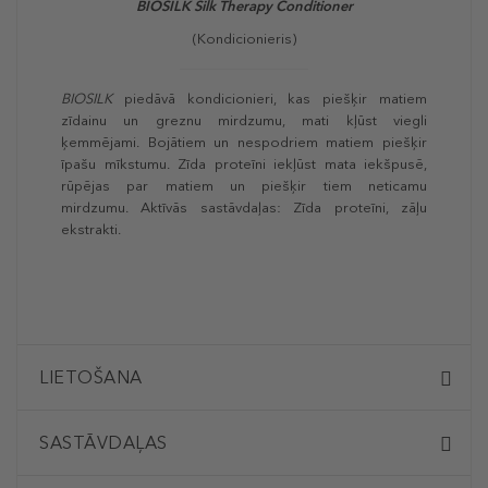
BIOSILK
Silk Therapy Conditioner
(Kondicionieris)
BIOSILK
piedāvā kondicionieri, kas piešķir matiem
zīdainu un greznu mirdzumu, mati kļūst viegli
ķemmējami. Bojātiem un nespodriem matiem piešķir
īpašu mīkstumu. Zīda proteīni iekļūst mata iekšpusē,
rūpējas par matiem un piešķir tiem neticamu
mirdzumu. Aktīvās sastāvdaļas: Zīda proteīni, zāļu
ekstrakti.
LIETOŠANA
SASTĀVDAĻAS