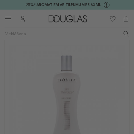
-25%* AROMĀTIEM AR TILPUMU VIRS 80 ML