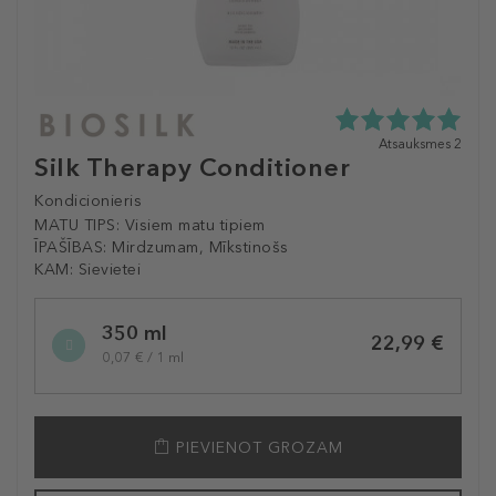
5.0
Atsauksmes 2
Silk Therapy Conditioner
zvaigžņu
no
Kondicionieris
5
no
MATU TIPS:
Visiem matu tipiem
2
ĪPAŠĪBAS:
Mirdzumam, Mīkstinošs
atsauksmēm
KAM:
Sievietei
Selected
350 ml
variation
22,99 €
0,07 € / 1 ml
PIEVIENOT GROZAM