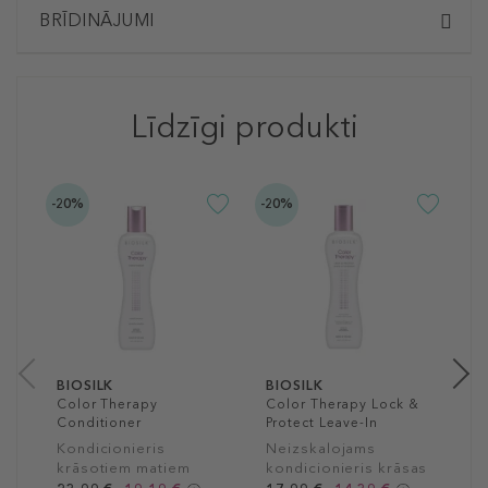
BRĪDINĀJUMI
Līdzīgi produkti
-20%
-20%
-2
B
H
C
M
k
2
35
BIOSILK
BIOSILK
Color Therapy
Color Therapy Lock &
Conditioner
Protect Leave-In
Treatment
Kondicionieris
Neizskalojams
krāsotiem matiem
kondicionieris krāsas
noturībai