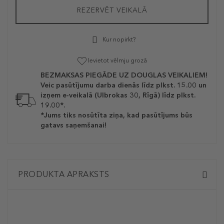
REZERVĒT VEIKALĀ
Kur nopirkt?
Ievietot vēlmju grozā
BEZMAKSAS PIEGĀDE UZ DOUGLAS VEIKALIEM!
Veic pasūtījumu darba dienās līdz plkst. 15.00 un
izņem e-veikalā (Ulbrokas 30, Rīgā) līdz plkst.
19.00*.
*Jums tiks nosūtīta ziņa, kad pasūtījums būs
gatavs saņemšanai!
PRODUKTA APRAKSTS