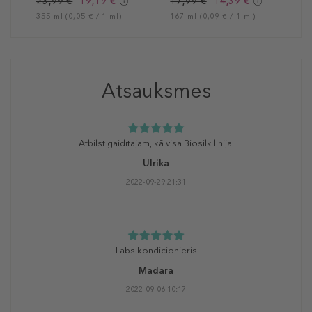
23,99 €
19,19 €
17,99 €
14,39 €
355 ml (0,05 € / 1 ml)
167 ml (0,09 € / 1 ml)
Atsauksmes
Atbilst gaidītajam, kā visa Biosilk līnija.
Ulrika
2022-09-29 21:31
Labs kondicionieris
Madara
2022-09-06 10:17