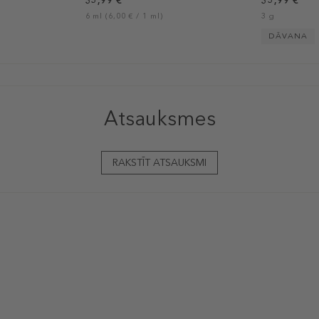
35,99 €
35,99 €
6 ml (6,00 € / 1 ml)
3 g
DĀVANA
Atsauksmes
RAKSTĪT ATSAUKSMI