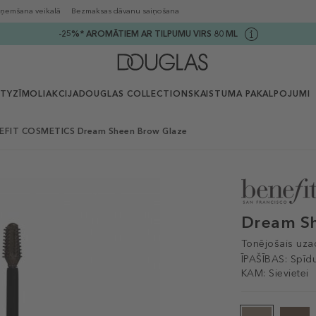
ņemšana veikalā
Bezmaksas dāvanu saiņošana
-25%* AROMĀTIEM AR TILPUMU VIRS 80 ML
UTY
ZĪMOLI
AKCIJA
DOUGLAS COLLECTION
SKAISTUMA PAKALPOJUMI
EFIT COSMETICS Dream Sheen Brow Glaze
Dream S
Tonējošais uza
ĪPAŠĪBAS:
Spīd
KAM:
Sievietei