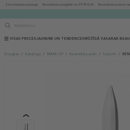
2 bezmaksas paraugi
Bezmaksas piegāde no 39.95 EUR
Bezmaksas preces sa
VISAS PRECES
JAUNUMI UN TENDENCES
MŪŽĪGĀ VASARA
K-BEA
Douglas
/
Katalogs
/
MAKE-UP
/
Kosmētika acīm
/
Uzacīm
/
BEN