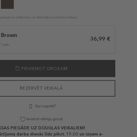
plejā var atšķirties no faktiskās produkta krāsas.
t Brown
36,99 €
.
 1 gab.
PIEVIENOT GROZAM
REZERVĒT VEIKALĀ
Kur nopirkt?
Ievietot vēlmju grozā
SAS PIEGĀDE UZ DOUGLAS VEIKALIEM!
ūtījumu darba dienās līdz plkst. 15.00 un izņem e-