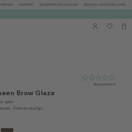
PIEGĀDE
KONTAKTI
SKAISTUMA PAKALPOJUMI
DOUGLAS SKAISTUMA KARTE
0
Atsauksmes 0
zvaigžņu
heen Brow Glaze
no
5
cu gels
no
umam, Ūdensnoturīgs
0
atsauksmēm