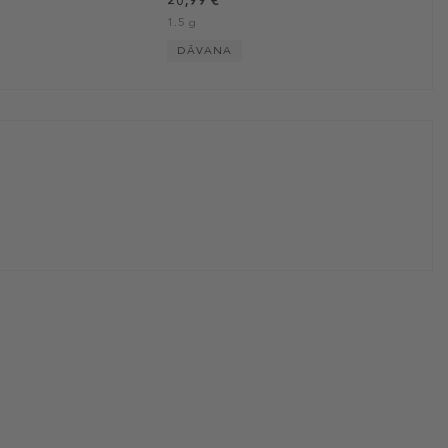
20,99 €
1.5 g
DĀVANA