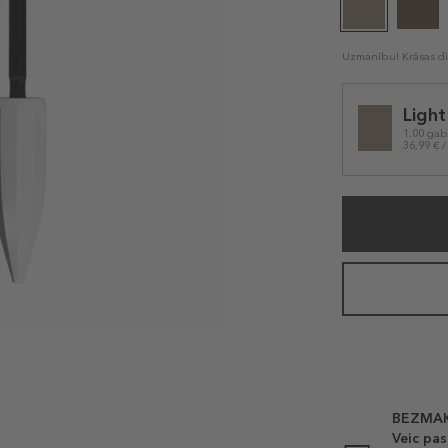
Uzmanību! Krāsas dis
Selected
Ligh
variation
1.00 gab
36,99 € /
BEZMAK
Veic pas