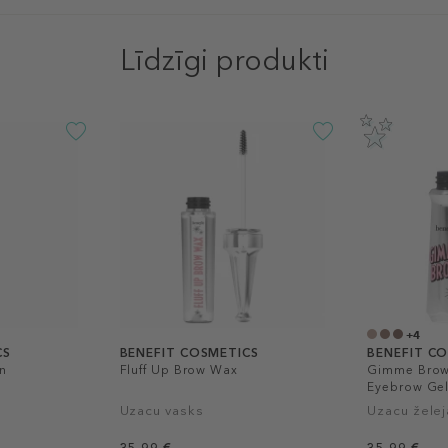
Līdzīgi produkti
+4
CS
BENEFIT COSMETICS
BENEFIT C
en
Fluff Up Brow Wax
Gimme Brow
Eyebrow Ge
Uzacu vasks
Uzacu želej