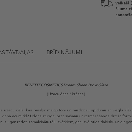
veikalā 
*Jums ti
saņemša
ASTĀVDAĻAS
BRĪDINĀJUMI
BENEFIT COSMETICS Dream Sheen Brow Glaze
(Uzacu ēnas / krāsas)
s uzacu gēls, kas piešķir maigu toni un mirdzošu spīdumu ar vieglu klā
 vienā acumirklī! Ūdensizturīga, pret svīšanu un izsmērēšanos droša formula
enus – gan radot izsmalcinātu tēlu svētkiem, gan izvēloties dabisku un elegant