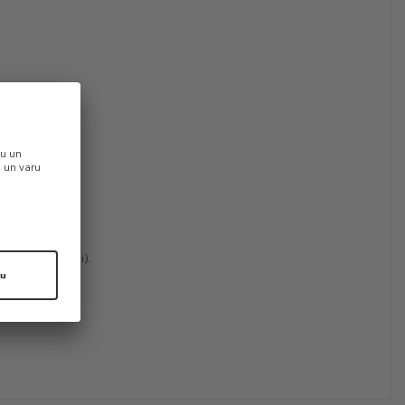
ērkams atsevišķi).