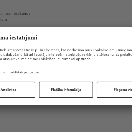
nu un izsmērēšanos
stūra
atīties mirdzošām
zacis
ai piešķirtu uzacīm toni.
mējot uzacu matiņus uz augšu ar sariņu pusi.
ow Pencil
zīmuli, lai piešķirtu uzacīm formu un aizpildītu retinātās vietas (nop
m.
cēm.