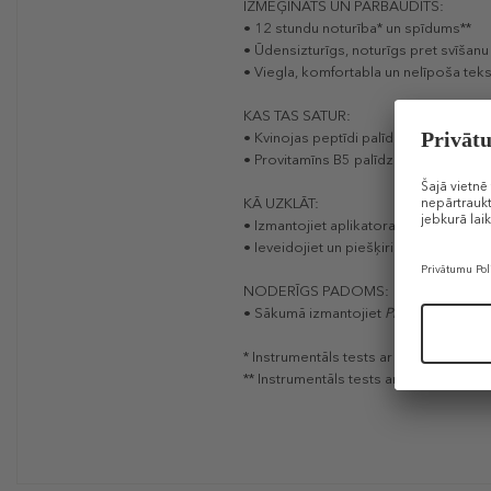
IZMĒĢINĀTS UN PĀRBAUDĪTS:
• 12 stundu noturība* un spīdums**
• Ūdensizturīgs, noturīgs pret svīša
• Viegla, komfortabla un nelīpoša tek
KAS TAS SATUR:
• Kvinojas peptīdi palīdz uzacīm izsk
• Provitamīns B5 palīdz kondicionēt u
KĀ UZKLĀT:
• Izmantojiet aplikatora plakano pusi, l
• Ieveidojiet un piešķiriet formu, ķem
NODERĪGS PADOMS:
• Sākumā izmantojiet
Precisely, My Br
* Instrumentāls tests ar 25 dalībniecē
** Instrumentāls tests ar 100 dalībnie