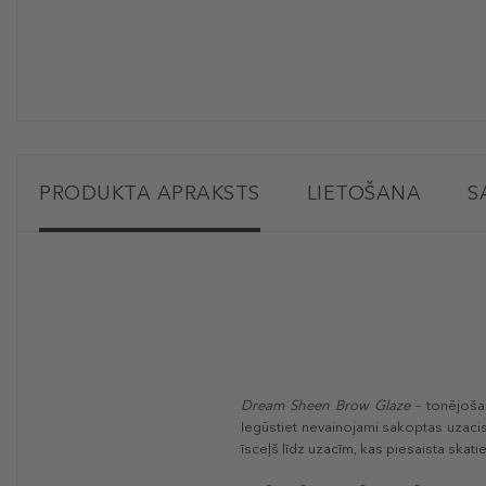
PRODUKTA APRAKSTS
LIETOŠANA
S
Dream Sheen Brow Glaze
– tonējošai
Iegūstiet nevainojami sakoptas uzacis
īsceļš līdz uzacīm, kas piesaista skati