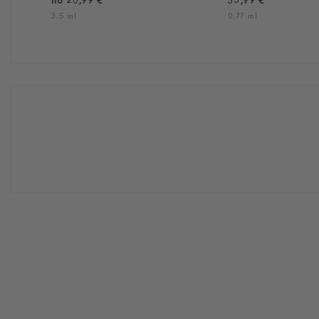
no 20,99 €
35,99 €
3.5 ml
0.77 ml