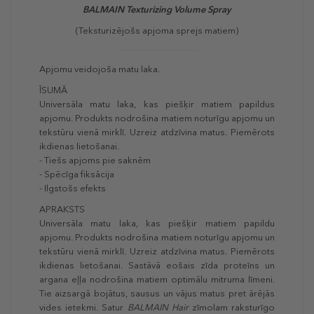
BALMAIN Texturizing Volume Spray
(Teksturizējošs apjoma sprejs matiem)
Apjomu veidojoša matu laka.
ĪSUMĀ
Universāla matu laka, kas piešķir matiem papildus
apjomu. Produkts nodrošina matiem noturīgu apjomu un
tekstūru vienā mirklī. Uzreiz atdzīvina matus. Piemērots
ikdienas lietošanai.
- Tiešs apjoms pie saknēm
- Spēcīga fiksācija
- Ilgstošs efekts
APRAKSTS
Universāla matu laka, kas piešķir matiem papildu
apjomu. Produkts nodrošina matiem noturīgu apjomu un
tekstūru vienā mirklī. Uzreiz atdzīvina matus. Piemērots
ikdienas lietošanai. Sastāvā eošais zīda proteīns un
argana eļļa nodrošina matiem optimālu mitruma līmeni.
Tie aizsargā bojātus, sausus un vājus matus pret ārējās
vides ietekmi. Satur
BALMAIN
Hair
zīmolam raksturīgo