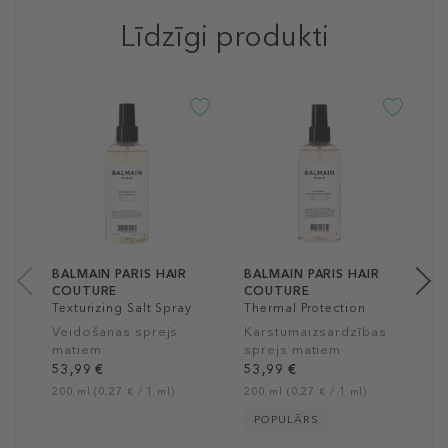
Līdzīgi produkti
B
C
T
S
V
m
2
50
BALMAIN PARIS HAIR
BALMAIN PARIS HAIR
COUTURE
COUTURE
Texturizing Salt Spray
Thermal Protection
Spray
Veidošanas sprejs
Karstumaizsardzības
matiem
sprejs matiem
53,99 €
53,99 €
200 ml (0,27 € / 1 ml)
200 ml (0,27 € / 1 ml)
POPULĀRS