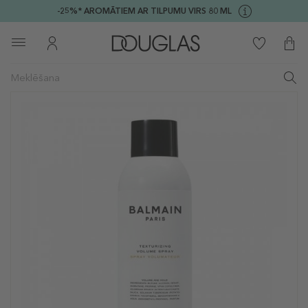
-25%* AROMĀTIEM AR TILPUMU VIRS 80 ML