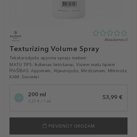
0
Atsauksmes 0
zvaigžņu
Texturizing Volume Spray
no
5
Teksturizējošs apjoma sprejs matiem
no
MATU TIPS:
Ikdienas lietošanai, Visiem matu tipiem
0
ĪPAŠĪBAS:
Apjomam, Atjaunojošs, Mirdzumam, Mitrinošs
atsauksmēm
KAM:
Sievietei
Selected
200 ml
variation
53,99 €
0,27 € / 1 ml
PIEVIENOT GROZAM