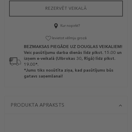
REZERVĒT VEIKALĀ
Kur nopirkt?
Ievietot vēlmju grozā
BEZMAKSAS PIEGĀDE UZ DOUGLAS VEIKALIEM!
Veic pasūtījumu darba dienās līdz plkst. 15.00 un
izņem e-veikalā (Ulbrokas 30, Rīgā) līdz plkst.
19.00*.
*Jums tiks nosūtīta ziņa, kad pasūtījums būs
gatavs saņemšanai!
PRODUKTA APRAKSTS