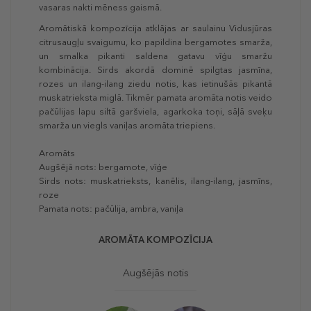
vasaras nakti mēness gaismā.
Aromātiskā kompozīcija atklājas ar saulainu Vidusjūras
citrusaugļu svaigumu, ko papildina bergamotes smarža,
un smalka pikanti saldena gatavu vīģu smaržu
kombinācija. Sirds akordā dominē spilgtas jasmīna,
rozes un ilang-ilang ziedu notis, kas ietinušās pikantā
muskatrieksta miglā. Tikmēr pamata aromāta notis veido
pačūlijas lapu siltā garšviela, agarkoka toņi, sāļā sveķu
smarža un viegls vaniļas aromāta triepiens.
Aromāts
Augšējā nots: bergamote, vīģe
Sirds nots: muskatrieksts, kanēlis, ilang-ilang, jasmīns,
roze
Pamata nots: pačūlija, ambra, vaniļa
AROMĀTA KOMPOZĪCIJA
Augšējās notis