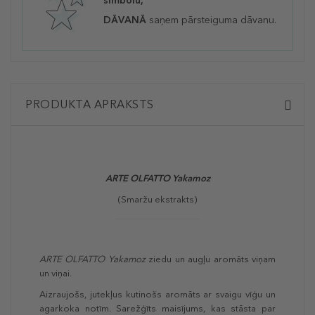
simbolu,
DĀVANĀ
saņem pārsteiguma dāvanu.
PRODUKTA APRAKSTS
ARTE OLFATTO
Yakamoz
(Smaržu ekstrakts)
ARTE OLFATTO
Yakamoz
ziedu un augļu aromāts viņam
un viņai.
Aizraujošs, jutekļus kutinošs aromāts ar svaigu vīģu un
agarkoka notīm. Sarežģīts maisījums, kas stāsta par