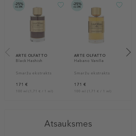
-25%
-25%
-3
no 29€
no 29€
A
W
S
1
10
ARTE OLFATTO
ARTE OLFATTO
Black Hashish
Habano Vanilla
Smaržu ekstrakts
Smaržu ekstrakts
171 €
171 €
100 ml (1,71 € / 1 ml)
100 ml (1,71 € / 1 ml)
Atsauksmes