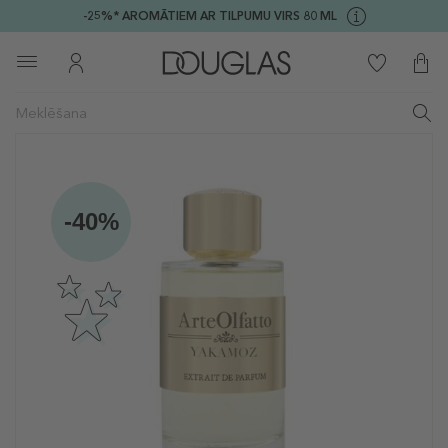
-25%* AROMĀTIEM AR TILPUMU VIRS 80 ML
-40%