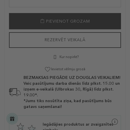
PIEVIENOT GROZAM
REZERVĒT VEIKALĀ
Kur nopirkt?
Ievietot vēlmju grozā
BEZMAKSAS PIEGĀDE UZ DOUGLAS VEIKALIEM!
Veic pasūtījumu darba dienās līdz plkst. 15.00 un
izņem e-veikalā (Ulbrokas 30, Rīgā) līdz plkst.
19.00*.
*Jums tiks nosūtīta ziņa, kad pasūtījums būs
gatavs saņemšanai!
Iegādājies produktus ar zvaigznītes