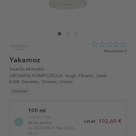
0
Atsauksmes 0
zvaigžņu
Yakamoz
no
5
Smaržu ekstrakts
no
AROMĀTA KOMPOZĪCIJA:
Augļi, Pikants, Ziedi
0
KAM:
Sievietei, Vīrietim, Unisex
atsauksmēm
DĀVANA
Selected
100 ml
variation
1,03 € / 1 ml
102,60 €
171 €*
Akcija spēkā:
no 2026-08-01 līdz 2026-
08-31