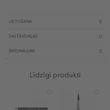
LIETOŠANA
SASTĀVDAĻAS
BRĪDINĀJUMI
Līdzīgi produkti
A
S