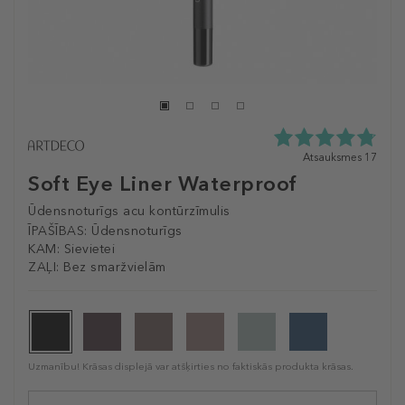
4.8
Atsauksmes 17
zvaigžņu
Soft Eye Liner Waterproof
no
5
Ūdensnoturīgs acu kontūrzīmulis
no
ĪPAŠĪBAS:
Ūdensnoturīgs
17
KAM:
Sievietei
atsauksmēm
ZAĻI:
Bez smaržvielām
Uzmanību! Krāsas displejā var atšķirties no faktiskās produkta krāsas.
Selected