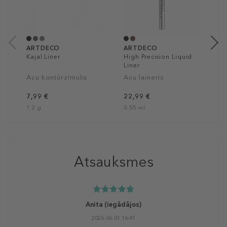
A
a
1
1
ARTDECO
ARTDECO
Kajal Liner
High Precision Liquid
Liner
Acu kontūrzīmulis
Acu laineris
7,99 €
22,99 €
1.2 g
0.55 ml
Atsauksmes
Anita
(iegādājos)
2026-06-01 16:41