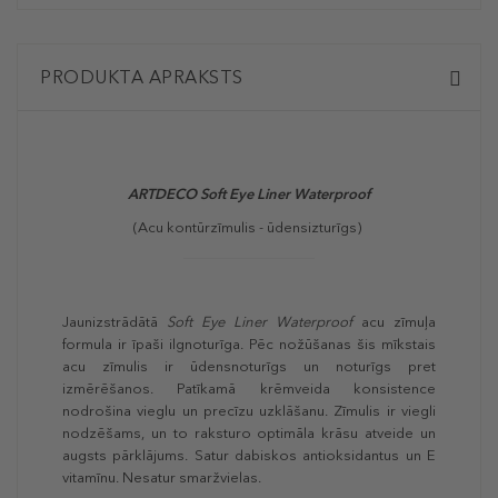
PRODUKTA APRAKSTS
ARTDECO Soft Eye Liner Waterproof
(Acu kontūrzīmulis - ūdensizturīgs)
Jaunizstrādātā
Soft Eye Liner Waterproof
acu zīmuļa
formula ir īpaši ilgnoturīga. Pēc nožūšanas šis mīkstais
acu zīmulis ir ūdensnoturīgs un noturīgs pret
izmērēšanos. Patīkamā krēmveida konsistence
nodrošina vieglu un precīzu uzklāšanu. Zīmulis ir viegli
nodzēšams, un to raksturo optimāla krāsu atveide un
augsts pārklājums. Satur dabiskos antioksidantus un E
vitamīnu. Nesatur smaržvielas.