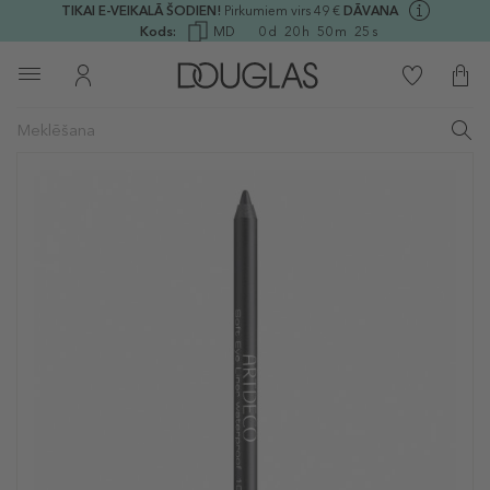
TIKAI E-VEIKALĀ ŠODIEN!
Pirkumiem virs 49 €
DĀVANA
Kods:
MD
0
d
20
h
50
m
25
s