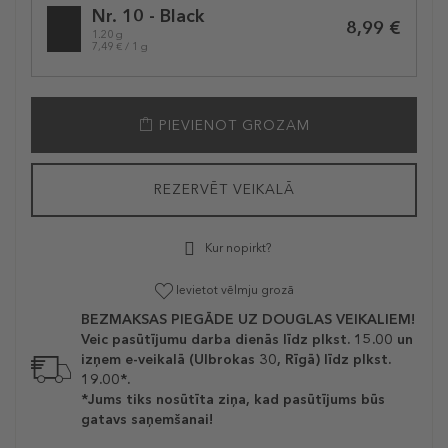
Nr. 10 - Black
variation
8,99 €
1.20 g
7,49 € / 1 g
PIEVIENOT GROZAM
REZERVĒT VEIKALĀ
Kur nopirkt?
Ievietot vēlmju grozā
BEZMAKSAS PIEGĀDE UZ DOUGLAS VEIKALIEM!
Veic pasūtījumu darba dienās līdz plkst. 15.00 un
izņem e-veikalā (Ulbrokas 30, Rīgā) līdz plkst.
19.00*.
*Jums tiks nosūtīta ziņa, kad pasūtījums būs
gatavs saņemšanai!