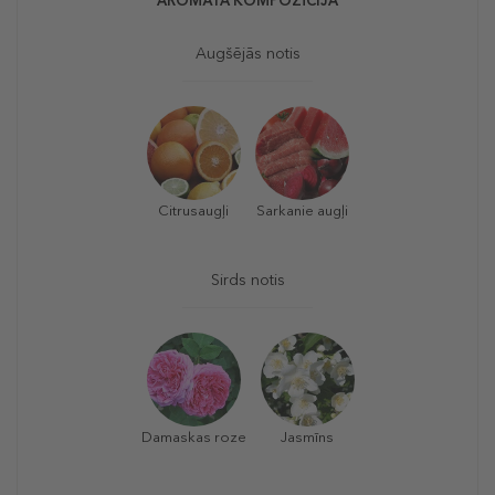
AROMĀTA KOMPOZĪCIJA
Augšējās notis
Citrusaugļi
Sarkanie augļi
Sirds notis
Damaskas roze
Jasmīns