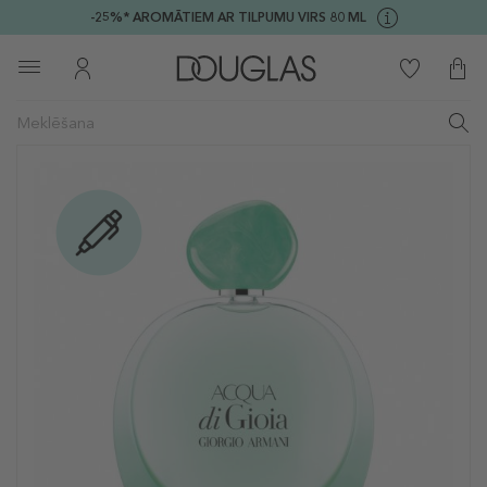
-25%* AROMĀTIEM AR TILPUMU VIRS 80 ML