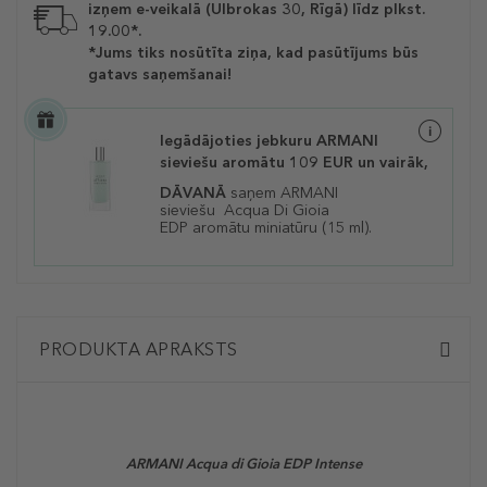
izņem e-veikalā (Ulbrokas 30, Rīgā) līdz plkst.
19.00*.
*Jums tiks nosūtīta ziņa, kad pasūtījums būs
gatavs saņemšanai!
Iegādājoties jebkuru ARMANI
sieviešu aromātu 109 EUR un vairāk,
DĀVANĀ
saņem ARMANI
sieviešu
Acqua Di Gioia
EDP aromātu miniatūru (15 ml).
PRODUKTA APRAKSTS
ARMANI
Acqua di Gioia EDP Intense