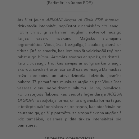
(Parfimērijas ūdens EDP)
Atklājiet jauno
ARMANI
Acqua di Gioia EDP Intense
–
dzirkstošu intensitāti, saplūstot dinamiskām citrusaugļu
notīm un sulīgi sarkaniem augļiem, notverot mūžīgo
Itālijas vasaru noskaņu. Maģisks aicinājums
iegremdēties Vidusjūras bezgalīgajā saules gaismā un
tirkīza jūrā ar smaržu, kas iemieso šī valdzinošā reģiona
raksturīgo būtību. Aromāts atveras ar spožu, dzirkstošu
itāļu citrusaugļu trio, kas savijas ar sulīgi sarkano augļu
akordu, savukārt aromāta sirdī uzzied maigu Damaskas
rožu ziedlapiņu un atsvaidzinoša lielziedu jasmīna
buķete. Tā pamatā tīrs muskuss atgādina par Vidusjūras
vasaras dienu nebeidzamo siltumu. Jauns, pievilcīgs,
kontrastējošs flakons, kas veidots leģendārajā
ACQUA
DI GIOIA
noapaļotajā formā, un tā organiskā forma tagad
ir ietērpta pakāpeniskos zaļos toņos, kas piesātinās no
caurspīdīga, gaiši piparmētru zaļa toņa flakona augšdaļā
līdz tumšākai, gaismas pildīta tirkīza intensitātei pie
pamatnes.