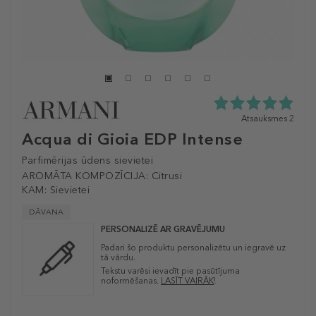
5.0
Atsauksmes 2
zvaigžņu
Acqua di Gioia EDP Intense
no
5
Parfimērijas ūdens sievietei
no
AROMĀTA KOMPOZĪCIJA:
Citrusi
2
KAM:
Sievietei
atsauksmēm
DĀVANA
PERSONALIZĒ AR GRAVĒJUMU
Padari šo produktu personalizētu un iegravē uz
tā vārdu.
Tekstu varēsi ievadīt pie pasūtījuma
noformēšanas.
LASĪT VAIRĀK
!