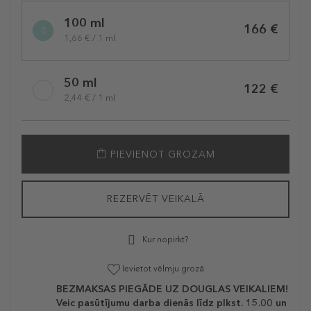
Selected
100 ml
variation
166 €
1,66 € / 1 ml
50 ml
122 €
2,44 € / 1 ml
PIEVIENOT GROZAM
REZERVĒT VEIKALĀ
Kur nopirkt?
Ievietot vēlmju grozā
BEZMAKSAS PIEGĀDE UZ DOUGLAS VEIKALIEM!
Veic pasūtījumu darba dienās līdz plkst. 15.00 un