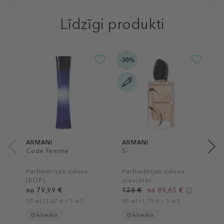
Līdzīgi produkti
-30%
A
B
P
s
1
10
ARMANI
ARMANI
Code Femme
Si
Parfimērijas ūdens
Parfimērijas ūdens
(EDP)
sievietei
no 79,99 €
128 €
no 89,60 €
30 ml (2,67 € / 1 ml)
50 ml (1,79 € / 1 ml)
DĀVANA
DĀVANA