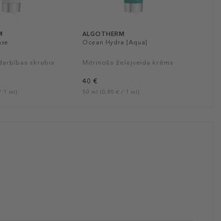
M
ALGOTHERM
nse
Ocean Hydra [Aqua]
darbības skrubis
Mitrinošs želejveida krēms
40 €
/ 1 ml)
50 ml (0,80 € / 1 ml)