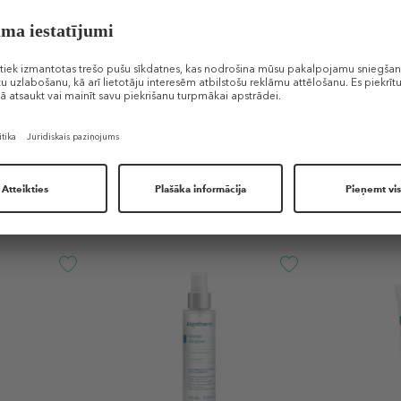
sts ar 32 brīvprātīgajiem pēc pretgrumbu krēma lietošanas divreiz dienā,
 testi ar 32 brīvprātīgajiem lietojot pretgrumbu krēmu divas reizes dienā, 56
Līdzīgi produkti