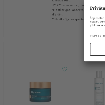
Klīniskie testi:
-21%** samazinās grumbas uz pieres.
*Neatkarīgas laboratorijas veikts te
dienām.
**Neatkarīgo ekspertu veikti klīniskie