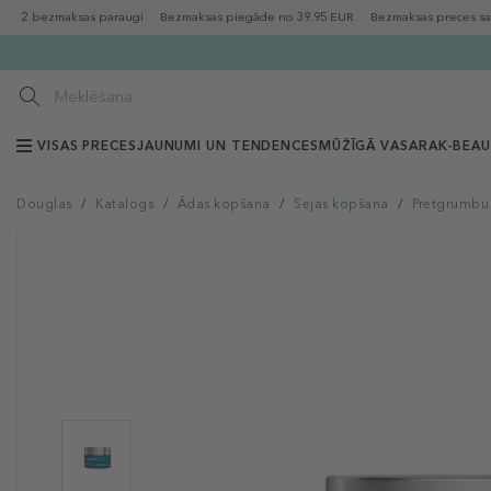
2 bezmaksas paraugi
Bezmaksas piegāde no 39.95 EUR
Bezmaksas preces sa
VISAS PRECES
JAUNUMI UN TENDENCES
MŪŽĪGĀ VASARA
K-BEA
Douglas
/
Katalogs
/
Ādas kopšana
/
Sejas kopšana
/
Pretgrumbu