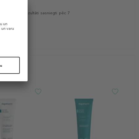
 56 dienas. Rezultāti sasniegti pēc 7
 dienas.