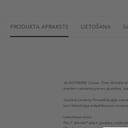
PRODUKTA APRAKSTS
LIETOŠANA
S
ALGOTHERM Ocean Time Wrinkle
t
manāmi samazina pieres grumbas, star
Sastāvā
Undaria Pinnatifida
aļģe sama
tai ir līdzvērtīga iedarbība pret novec
Lietošanas tests:
Pēc 7 dienām* āda ir gludāka, relaksētā