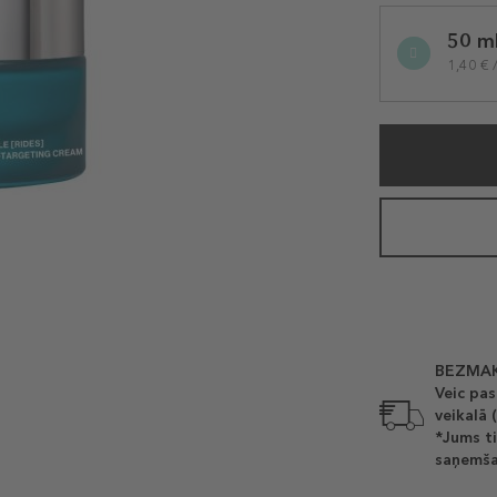
Selected
50 m
variation
1,40 € 
BEZMAK
Veic pas
veikalā 
*Jums ti
saņemša