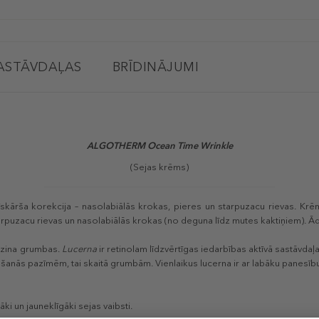
ASTĀVDAĻAS
BRĪDINĀJUMI
ALGOTHERM Ocean Time Wrinkle
(Sejas krēms)
rīskārša korekcija – nasolabiālās krokas, pieres un starpuzacu rievas. Kr
puzacu rievas un nasolabiālās krokas (no deguna līdz mutes kaktiņiem). Ād
zina grumbas.
Lucerna
ir retinolam līdzvērtīgas iedarbības aktīvā sastāvdaļa,
ošanās pazīmēm, tai skaitā grumbām. Vienlaikus lucerna ir ar labāku panesību,
ki un jauneklīgāki sejas vaibsti.