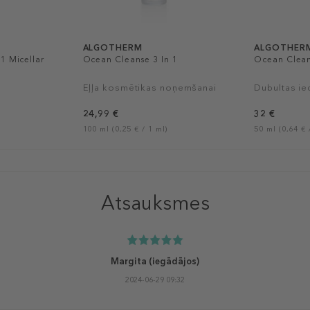
ALGOTHERM
ALGOTHER
1 Micellar
Ocean Cleanse 3 In 1
Ocean Clea
Eļļa kosmētikas noņemšanai
Dubultas ie
24,99 €
32 €
100 ml (0,25 € / 1 ml)
50 ml (0,64 € 
Atsauksmes
Margita
(iegādājos)
2024-06-29 09:32