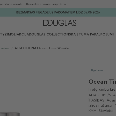
ņemšana veikalā
Bezmaksas dāvanu saiņošana
BEZMAKSAS PIEGĀDE UZ PAKOMĀTIEM LĪDZ 09.08.2026
UTY
ZĪMOLI
AKCIJA
DOUGLAS COLLECTION
SKAISTUMA PAKALPOJUMI
 krēmi
/
ALGOTHERM Ocean Time Wrinkle
Ocean Ti
Pretgrumbu kr
ĀDAS TIPS/STĀ
ĪPAŠĪBAS:
Ādas
izlīdzināšanai,
KAM:
Sievietei