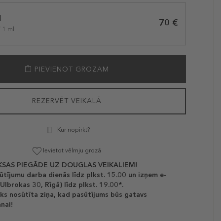
l
70 €
/ 1 ml
PIEVIENOT GROZAM
REZERVĒT VEIKALĀ
Kur nopirkt?
Ievietot vēlmju grozā
SAS PIEGĀDE UZ DOUGLAS VEIKALIEM!
ūtījumu darba dienās līdz plkst. 15.00 un izņem e-
(Ulbrokas 30, Rīgā) līdz plkst. 19.00*.
ks nosūtīta ziņa, kad pasūtījums būs gatavs
nai!