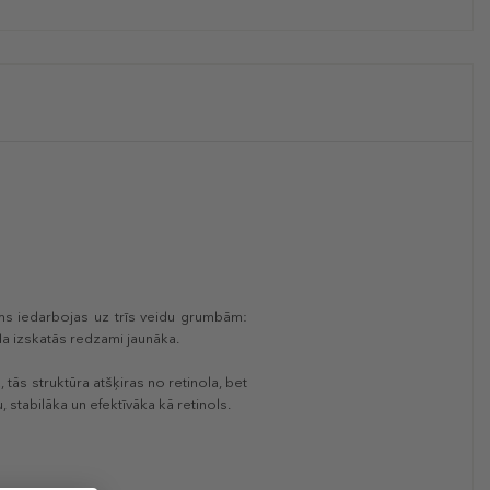
ēms iedarbojas uz trīs veidu grumbām:
a izskatās redzami jaunāka.
 tās struktūra atšķiras no retinola, bet
 stabilāka un efektīvāka kā retinols.