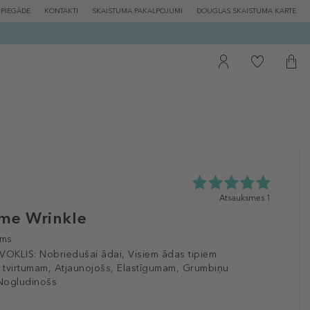
PIEGĀDE
KONTAKTI
SKAISTUMA PAKALPOJUMI
DOUGLAS SKAISTUMA KARTE
5.0
Atsauksmes 1
zvaigžņu
me Wrinkle
no
5
ēms
no
VOKLIS:
Nobriedušai ādai, Visiem ādas tipiem
1
 tvirtumam, Atjaunojošs, Elastīgumam, Grumbiņu
atsauksmēm
 Nogludinošs