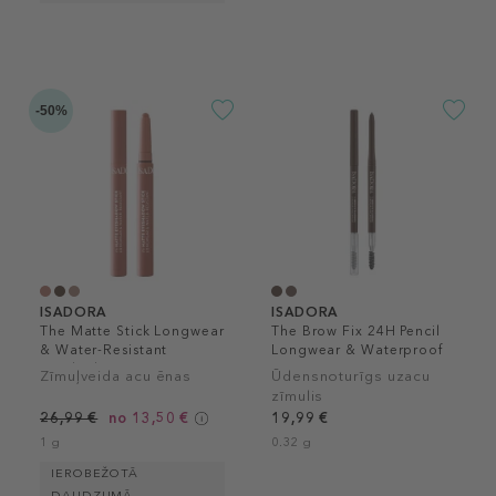
-50%
ISADORA
ISADORA
The Matte Stick Longwear
The Brow Fix 24H Pencil
& Water-Resistant
Longwear & Waterproof
Eyeshadow
Zīmuļveida acu ēnas
Ūdensnoturīgs uzacu
zīmulis
26,99 €
no 13,50 €
19,99 €
1 g
0.32 g
IEROBEŽOTĀ
DAUDZUMĀ