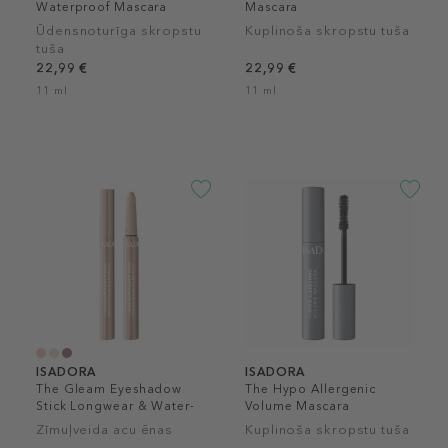
Waterproof Mascara
Mascara
Ūdensnoturīga skropstu
Kuplinoša skropstu tuša
tuša
22,99 €
22,99 €
11 ml
11 ml
ISADORA
ISADORA
The Gleam Eyeshadow
The Hypo Allergenic
Stick Longwear & Water-
Volume Mascara
Resistant
Zīmuļveida acu ēnas
Kuplinoša skropstu tuša