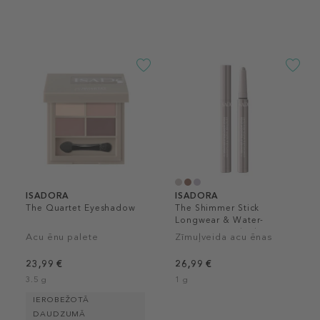
ISADORA
ISADORA
The Quartet Eyeshadow
The Shimmer Stick
Longwear & Water-
Resistant Eyeshadow
Acu ēnu palete
Zīmuļveida acu ēnas
23,99 €
26,99 €
3.5 g
1 g
IEROBEŽOTĀ
DAUDZUMĀ