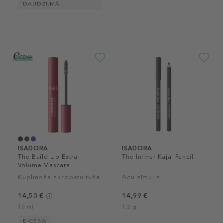
DAUDZUMĀ
ISADORA
ISADORA
The Build Up Extra
The Inliner Kajal Pencil
Volume Mascara
Kuplinoša skropstu tuša
Acu zīmulis
14,50 €
14,99 €
10 ml
1.2 g
E-CENA