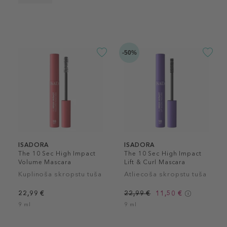
-50%
ISADORA
ISADORA
The 10 Sec High Impact
The 10 Sec High Impact
Volume Mascara
Lift & Curl Mascara
Kuplinoša skropstu tuša
Atliecoša skropstu tuša
22,99 €
22,99 €
11,50 €
9 ml
9 ml