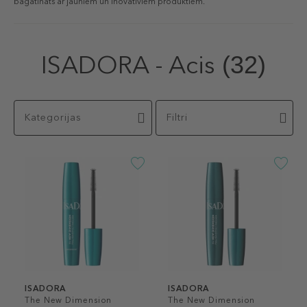
bagātināts ar jauniem un inovatīviem produktiem.
ISADORA - Acis
(32)
Kategorijas
Filtri
ISADORA
ISADORA
The New Dimension
The New Dimension