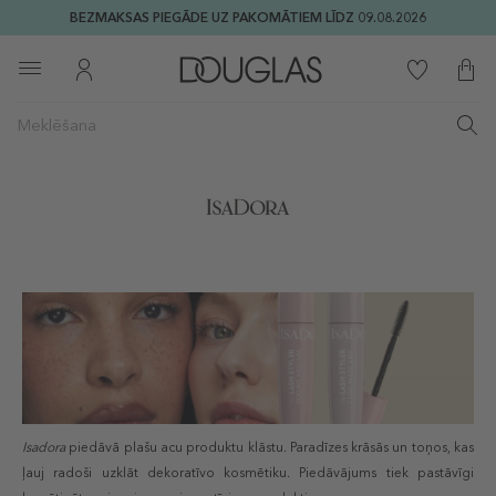
BEZMAKSAS PIEGĀDE UZ PAKOMĀTIEM LĪDZ 09.08.2026
Isadora
piedāvā plašu acu produktu klāstu. Paradīzes krāsās un toņos, kas
ļauj radoši uzklāt dekoratīvo kosmētiku. Piedāvājums tiek pastāvīgi