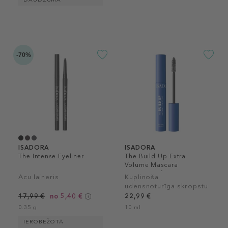
-70%
ISADORA
ISADORA
The Intense Eyeliner
The Build Up Extra
Volume Mascara
Waterproof
Acu laineris
Kuplinoša
ūdensnoturīga skropstu
tuša
17,99 €
no 5,40 €
22,99 €
0.35 g
10 ml
IEROBEŽOTĀ