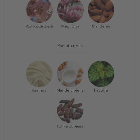
Aprikozu ziedi
Magnolija
Mandeles
Pamata notis
Kašmirs
Mandeļu piens
Pačūlija
Tonka pupiņas