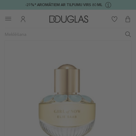
-25%* AROMĀTIEM AR TILPUMU VIRS 80 ML