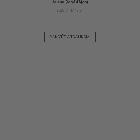
Jelena
(iegādājos)
2025-01-17 12:27
RAKSTĪT ATSAUKSMI