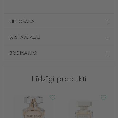
LIETOŠANA
SASTĀVDAĻAS
BRĪDINĀJUMI
Līdzīgi produkti
-3
E
G
P