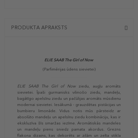
PRODUKTA APRAKSTS
ELIE SAAB
The Girl of Now
(Parfimērijas ūdens sievietei)
ELIE SAAB The Girl of Now
ziedu, augļu aromāts
sievietei. Īpaši gurmanisks vilinošo ziedu, mandeļu,
bagātīgo apelsīnu ziedu un pačūlijas aromāts mūsdienu
modernai sievietei. Iesākumā - grauzdētas pistācijas un
bumbieru limonāde. Vidus notis mūs pārsteidz ar
absolūto mandeļu un apelsīnu ziedu kombināciju, kas ir
ekskluzīva šīs smaržas iezīme. Aromātiskās mandeles
un mandeļu piens sniedz pamata akordus. Grezns
flakona dizains, kas dekorēts ar zilām un zelta stikla