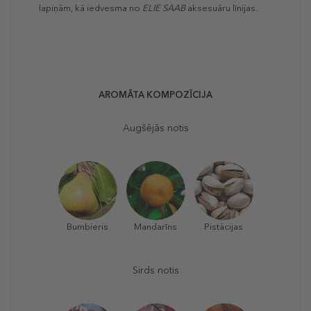
lapiņām, kā iedvesma no
ELIE SAAB
aksesuāru līnijas.
AROMĀTA KOMPOZĪCIJA
Augšējās notis
Bumbieris
Mandarīns
Pistācijas
Sirds notis