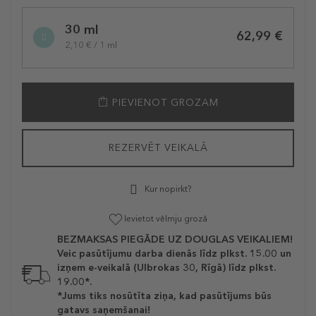
30 ml
62,99 €
2,10 € / 1 ml
PIEVIENOT GROZAM
REZERVĒT VEIKALĀ
Kur nopirkt?
Ievietot vēlmju grozā
BEZMAKSAS PIEGĀDE UZ DOUGLAS VEIKALIEM!
Veic pasūtījumu darba dienās līdz plkst. 15.00 un
izņem e-veikalā (Ulbrokas 30, Rīgā) līdz plkst.
19.00*.
*Jums tiks nosūtīta ziņa, kad pasūtījums būs
gatavs saņemšanai!