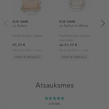
s
6
30
ELIE SAAB
ELIE SAAB
Le Parfum
Le Parfum In White
Parfimērijas ūdens
Parfimērijas ūdens
sievietei
65,99 €
no 65,99 €
30 ml (2,20 € / 1 ml)
30 ml (2,20 € / 1 ml)
TIKAI E-VEIKALĀ
TIKAI E-VEIKALĀ
Atsauksmes
Ļoti labi