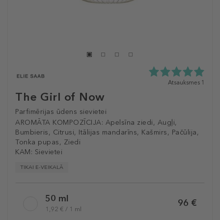
5.0
Atsauksmes 1
zvaigžņu
The Girl of Now
no
5
Parfimērijas ūdens sievietei
no
AROMĀTA KOMPOZĪCIJA:
Apelsīna ziedi, Augļi,
1
Bumbieris, Citrusi, Itālijas mandarīns, Kašmirs, Pačūlija,
atsauksmēm
Tonka pupas, Ziedi
KAM:
Sievietei
TIKAI E-VEIKALĀ
Selected
50 ml
variation
96 €
1,92 € / 1 ml