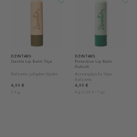
DZINTARS
DZINTARS
Gentle Lip Balm Tūja
Protective Lip Balm
Dubulti
Balzams jutīgām lūpām
Aizsargājošs lūpu
balzams
4,99 €
4,99 €
3.6 g
4 g (1,25 € / 1 g)