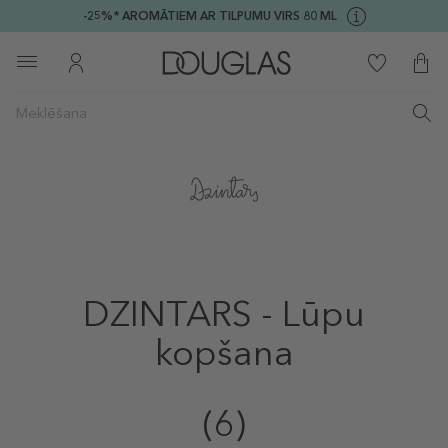
-25%* AROMĀTIEM AR TILPUMU VIRS 80 ML
DZINTARS - Lūpu
kopšana
(6)