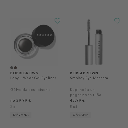
BOBBI BROWN
BOBBI BROWN
Long - Wear Gel Eyeliner
Smokey Eye Mascara
Gēlveida acu laineris
Kuplinoša un
pagarinoša tuša
no 39,99 €
43,99 €
3 g
5 ml
DĀVANA
DĀVANA