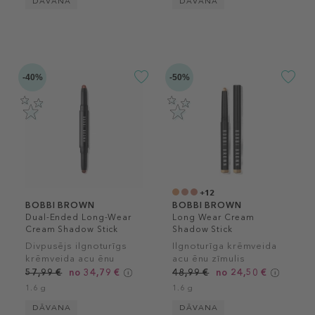
DĀVANA
DĀVANA
-40%
-50%
+12
BOBBI BROWN
BOBBI BROWN
Dual-Ended Long-Wear
Long Wear Cream
Cream Shadow Stick
Shadow Stick
Divpusējs ilgnoturīgs
Ilgnoturīga krēmveida
krēmveida acu ēnu
acu ēnu zīmulis
zīmulis
57,99 €
no 34,79 €
48,99 €
no 24,50 €
1.6 g
1.6 g
DĀVANA
DĀVANA