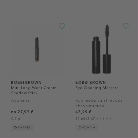
BOBBI BROWN
BOBBI BROWN
Mini Long Wear Cream
Eye Opening Mascara
Shadow Stick
Acu ēnas
Kuplinoša un atliecoša
skropstu tuša
no 27,99 €
43,99 €
0.9 g
12 ml (3,67 € / 1 ml)
DĀVANA
DĀVANA