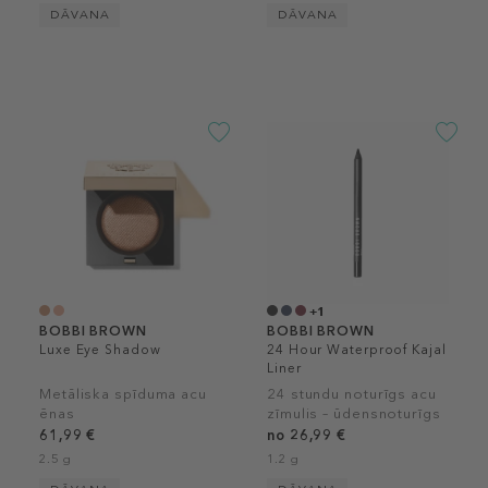
DĀVANA
DĀVANA
+1
BOBBI BROWN
BOBBI BROWN
Luxe Eye Shadow
24 Hour Waterproof Kajal
Liner
Metāliska spīduma acu
24 stundu noturīgs acu
ēnas
zīmulis – ūdensnoturīgs
61,99 €
no 26,99 €
2.5 g
1.2 g