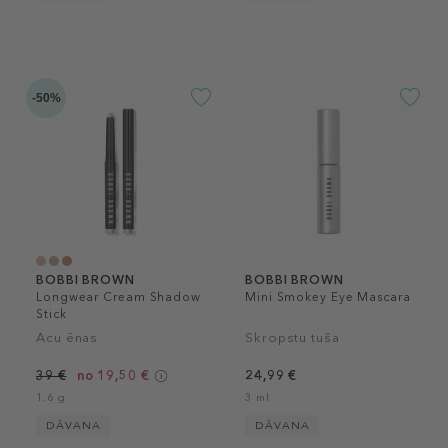
-50%
BOBBI BROWN
BOBBI BROWN
Longwear Cream Shadow
Mini Smokey Eye Mascara
Stick
Acu ēnas
Skropstu tuša
39 €
no 19,50 €
24,99 €
1.6 g
3 ml
DĀVANA
DĀVANA