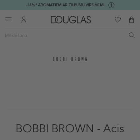
-25%* AROMĀTIEM AR TILPUMU VIRS 80 ML
BOBBI BROWN - Acis