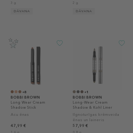
3 g
2 g
DĀVANA
DĀVANA
+8
+1
BOBBI BROWN
BOBBI BROWN
Long Wear Cream
Long-Wear Cream
Shadow Stick
Shadow & Kohl Liner
Acu ēnas
Ilgnoturīgas krēmveida
ēnas un laineris
47,99 €
57,99 €
1.6 g
0.8 g