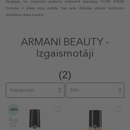
Vieglajai, no organzas auduma iedvesmā tapušajai FLUID SHEER
formulai ir plaša toņu palete, kas rada dabiska izskata mirdzumu
dažādiem ādas toņiem.
ARMANI BEAUTY -
Izgaismotāji
(2)
Kategorijas
Filtri
-30%