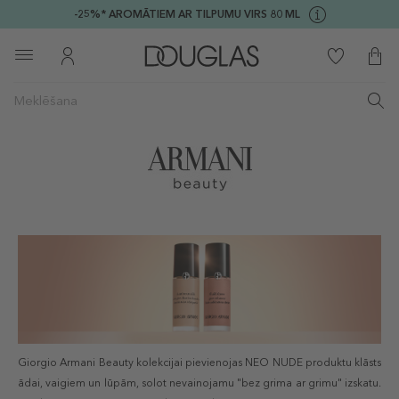
-25%* AROMĀTIEM AR TILPUMU VIRS 80 ML
Giorgio Armani Beauty kolekcijai pievienojas NEO NUDE produktu klāsts
ādai, vaigiem un lūpām, solot nevainojamu "bez grima ar grimu" izskatu.