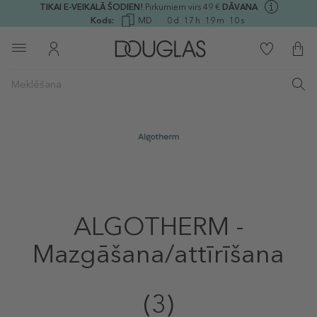
TIKAI E-VEIKALĀ ŠODIEN!
Pirkumiem virs 49 €
DĀVANA
Kods:
MD
0
d
17
h
19
m
10
s
ALGOTHERM -
Mazgāšana/attīrīšana
(3)