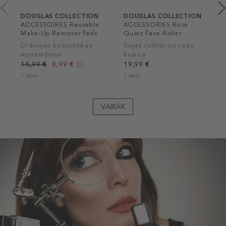
DOUGLAS COLLECTION
DOUGLAS COLLECTION
ACCESSOIRES Reusable
ACCESSORIES Rose
Make-Up Remover Pads
Quarz Face Roller
Drāniņas kosmētikas
Sejas rullītis no rožu
noņemšanai
kvarca
14,99 €
8,99 €
19,99 €
1 gab.
1 gab.
VAIRĀK