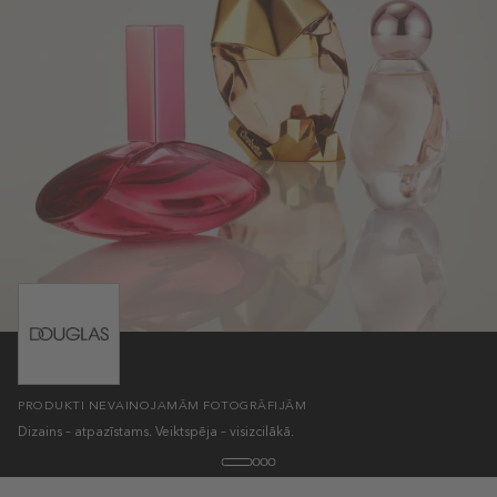
PRODUKTI NEVAINOJAMĀM FOTOGRĀFIJĀM
Dizains – atpazīstams. Veiktspēja – visizcilākā.