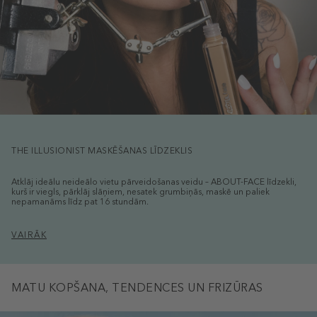
THE ILLUSIONIST MASKĒŠANAS LĪDZEKLIS
Atklāj ideālu neideālo vietu pārveidošanas veidu – ABOUT-FACE līdzekli,
kurš ir viegls, pārklāj slāņiem, nesatek grumbiņās, maskē un paliek
nepamanāms līdz pat 16 stundām.
VAIRĀK
MATU KOPŠANA, TENDENCES UN FRIZŪRAS