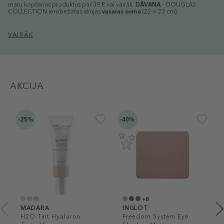
matu kopšanas produktus par 39 € vai vairāk.
DĀVANA
– DOUGLAS
COLLECTION ierobežotas sērijas
vasaras soma
(22 × 23 cm).
VAIRĀK
AKCIJA
-25%
-40%
+8
MADARA
INGLOT
H2O Tint Hyaluron
Freedom System Eye