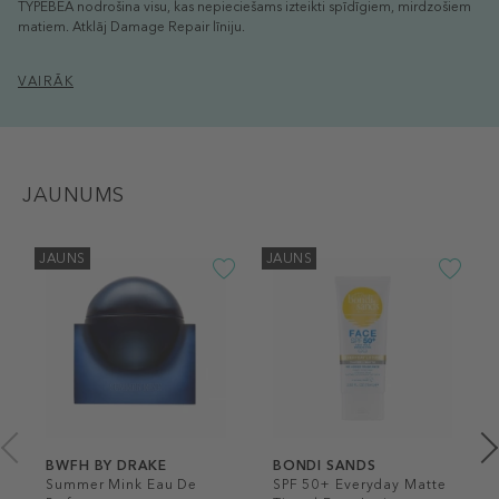
TYPEBEA nodrošina visu, kas nepieciešams izteikti spīdīgiem, mirdzošiem
matiem. Atklāj Damage Repair līniju.
VAIRĀK
JAUNUMS
JAUNS
JAUNS
BWFH BY DRAKE
BONDI SANDS
Summer Mink Eau De
SPF 50+ Everyday Matte