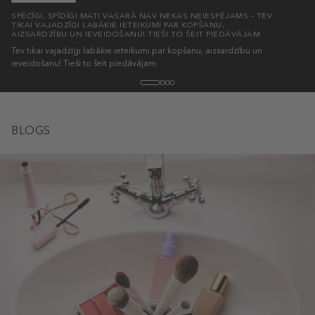
SPĒCĪGI, SPĪDĪGI MATI VASARĀ NAV NEKAS NEIESPĒJAMS – TEV
TIKAI VAJADZĪGI LABĀKIE IETEIKUMI PAR KOPŠANU,
AIZSARDZĪBU UN IEVEIDOŠANU! TIEŠI TO ŠEIT PIEDĀVĀJAM
Tev tikai vajadzīgi labākie ieteikumi par kopšanu, aizsardzību un
ieveidošanu! Tieši to šeit piedāvājam.
BLOGS