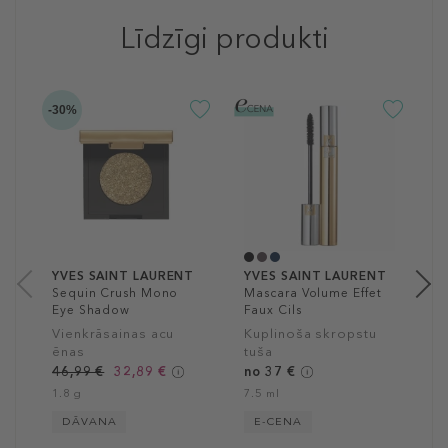
Līdzīgi produkti
-30%
Y
V
M
Ū
s
4
6
YVES SAINT LAURENT
YVES SAINT LAURENT
Sequin Crush Mono
Mascara Volume Effet
Eye Shadow
Faux Cils
Vienkrāsainas acu
Kuplinoša skropstu
ēnas
tuša
46,99 €
32,89 €
no 37 €
1.8 g
7.5 ml
DĀVANA
E-CENA