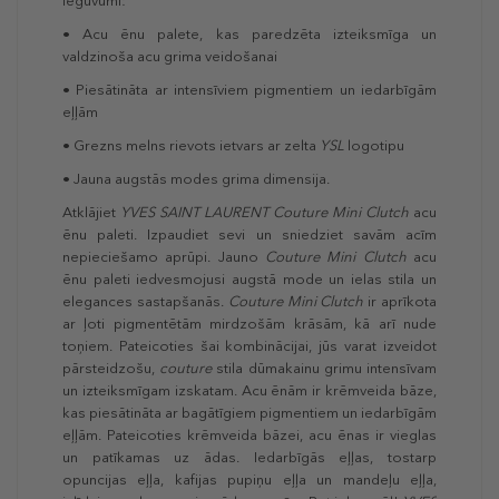
Ieguvumi:
• Acu ēnu palete, kas paredzēta izteiksmīga un
valdzinoša acu grima veidošanai
• Piesātināta ar intensīviem pigmentiem un iedarbīgām
eļļām
• Grezns melns rievots ietvars ar zelta
YSL
logotipu
• Jauna augstās modes grima dimensija.
Atklājiet
YVES SAINT LAURENT
Couture Mini Clutch
acu
ēnu paleti. Izpaudiet sevi un sniedziet savām acīm
nepieciešamo aprūpi. Jauno
Couture Mini Clutch
acu
ēnu paleti iedvesmojusi augstā mode un ielas stila un
elegances sastapšanās.
Couture Mini Clutch
ir aprīkota
ar ļoti pigmentētām mirdzošām krāsām, kā arī nude
toņiem. Pateicoties šai kombinācijai, jūs varat izveidot
pārsteidzošu,
couture
stila dūmakainu grimu intensīvam
un izteiksmīgam izskatam. Acu ēnām ir krēmveida bāze,
kas piesātināta ar bagātīgiem pigmentiem un iedarbīgām
eļļām. Pateicoties krēmveida bāzei, acu ēnas ir vieglas
un patīkamas uz ādas. Iedarbīgās eļļas, tostarp
opuncijas eļļa, kafijas pupiņu eļļa un mandeļu eļļa,