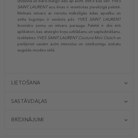
izlīdzina un baro maigo ādu ap acīm. Bet ir kas vēl!
YVES
SAINT LAURENT
acu ēnas ir ievietotas pievilcīgā paletē.
Melnais ietvars ar rievotu mākslīgās ādas apvalku un
zelta logotipu ir veidots pēc
YVES SAINT LAURENT
ikonisko somu un ietvaru parauga. Paletē ir divi ērti
aplikatori, kas atvieglo toņu uzklāšanu un sapludināšanu.
Izvēlieties
YVES SAINT LAURENT
Couture Mini Clutch
un
piešķiriet savām acīm intensīvu un izteiksmīgu izskatu
augstās modes stilā.
LIETOŠANA
SASTĀVDAĻAS
BRĪDINĀJUMI