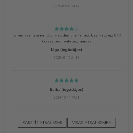
2025-09-08 14:44
Tomēr kvalitāte nenotur visu dienu, arī ar acu bāzi - šoreiz 810
krāsas pigmentētas, maigas
Līga
(iegādājos)
2025-03-10 21:56
Baiba
(iegādājos)
2024-10-14 19:31
RAKSTĪT ATSAUKSMI
VISAS ATSAUKSMES