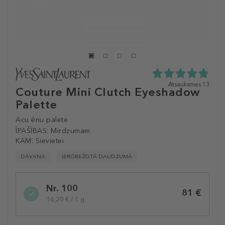
4.8
Atsauksmes 13
Couture Mini Clutch Eyeshadow
zvaigžņu
Palette
no
5
no
Acu ēnu palete
13
ĪPAŠĪBAS:
Mirdzumam
atsauksmēm
KAM:
Sievietei
DĀVANA
IEROBEŽOTĀ DAUDZUMĀ
Selected
Nr. 100
variation
81 €
16,20 € / 1 g