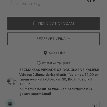
81 €
20,25 € / 1 g
PIEVIENOT GROZAM
REZERVĒT VEIKALĀ
Kur nopirkt?
Ievietot vēlmju grozā
BEZMAKSAS PIEGĀDE UZ DOUGLAS VEIKALIEM!
Veic pasūtījumu darba dienās līdz plkst. 15.00 un
izņem e-veikalā (Ulbrokas 30, Rīgā) līdz plkst.
19.00*.
*Jums tiks nosūtīta ziņa, kad pasūtījums būs
gatavs saņemšanai!