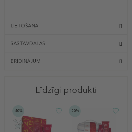
LIETOŠANA
SASTĀVDAĻAS
BRĪDINĀJUMI
Līdzīgi produkti
-40%
-20%
-2
W
P
U