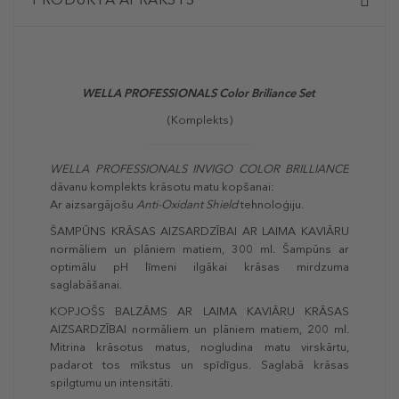
WELLA PROFESSIONALS Color Briliance Set
(Komplekts)
WELLA PROFESSIONALS INVIGO COLOR BRILLIANCE
dāvanu komplekts krāsotu matu kopšanai:
Ar aizsargājošu
Anti-Oxidant Shield
tehnoloģiju.
ŠAMPŪNS KRĀSAS AIZSARDZĪBAI AR LAIMA KAVIĀRU
normāliem un plāniem matiem, 300 ml. Šampūns ar
optimālu pH līmeni ilgākai krāsas mirdzuma
saglabāšanai.
KOPJOŠS BALZĀMS AR LAIMA KAVIĀRU KRĀSAS
AIZSARDZĪBAI normāliem un plāniem matiem, 200 ml.
Mitrina krāsotus matus, nogludina matu virskārtu,
padarot tos mīkstus un spīdīgus. Saglabā krāsas
spilgtumu un intensitāti.