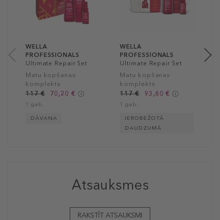
M
k
1
1
WELLA
WELLA
PROFESSIONALS
PROFESSIONALS
Ultimate Repair Set
Ultimate Repair Set
Matu kopšanas
Matu kopšanas
komplekts
komplekts
117 €
70,20 €
117 €
93,60 €
1 gab.
1 gab.
DĀVANA
IEROBEŽOTĀ
DAUDZUMĀ
Atsauksmes
RAKSTĪT ATSAUKSMI