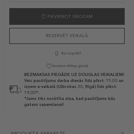
PIEVIENOT GROZAM
REZERVĒT VEIKALĀ
Kur nopirkt?
Ievietot vēlmju grozā
BEZMAKSAS PIEGĀDE UZ DOUGLAS VEIKALIEM!
Veic pasūtījumu darba dienās līdz plkst. 15.00 un
izņem e-veikalā (Ulbrokas 30, Rīgā) līdz plkst.
19.00*.
*Jums tiks nosūtīta ziņa, kad pasūtījums būs
gatavs saņemšanai!
PRODUKTA APRAKSTS