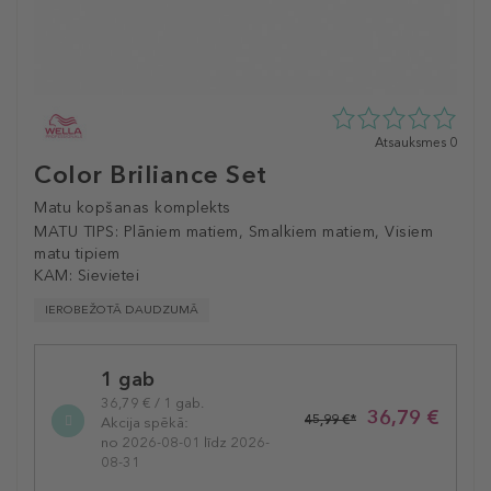
0
Atsauksmes 0
zvaigžņu
Color Briliance Set
no
5
Matu kopšanas komplekts
no
MATU TIPS:
Plāniem matiem, Smalkiem matiem, Visiem
0
matu tipiem
atsauksmēm
KAM:
Sievietei
IEROBEŽOTĀ DAUDZUMĀ
Selected
1 gab
variation
36,79 € / 1 gab.
36,79 €
45,99 €*
Akcija spēkā:
no 2026-08-01 līdz 2026-
08-31