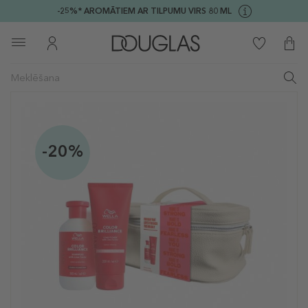
-25%* AROMĀTIEM AR TILPUMU VIRS 80 ML
-20%