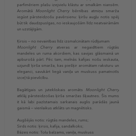
parfimēriem plašu izejvielu klāstu ar smalkām niansēm.
Aromātā
Moonlight Cherry
bērnības atmiņu smarža
iegūst pārsteidzošu pavērsienu: ķiršu augļu notis spēj
būt tik daudzpusīgas, no ieskaujošām līdz neatvairāmām
un uzstājīgām.
Ķirsis — no nevainības līdz izsmalcinātam rūdījumam
Moonlight Cherry
atveras ar negaidītiem rūgtās
mandeles un ruma akordiem, kas savijas glāsmainā un
apburošā pārī. Pēc tam, melnās kafijas nošu ieskauta,
uzjundī ķirša smarža, kas piešķir aromātam raksturu un
eleganci, savukārt liegā vaniļa un muskuss pamatnotīs
izceļ tā pievilcību.
Bagātīgais un jutekliskais aromāts
Moonlight Cherry
atklāj pārsteidzošas ķirša smaržas šķautnes. Šis mums
it kā labi pazīstamais sarkanais auglis parādās jaunā
gaismā — vienlaikus atklāts un magnētisks.
Augšējās notis: rūgtās mandeles, rums;
Sirds notis: ķirsis, kafija, sandalkoks;
Bāzes notis: Tolu balzams, vaniļa, muskuss