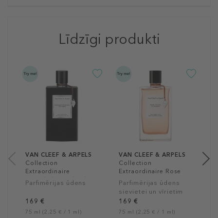
Līdzīgi produkti
V
C
E
D
P
s
1
75
VAN CLEEF & ARPELS
VAN CLEEF & ARPELS
Collection
Collection
Extraordinaire
Extraordinaire Rose
Moonlight Patchouli
Rouge
Parfimērijas ūdens
Parfimērijas ūdens
sievietei un vīrietim
169 €
169 €
75 ml (2,25 € / 1 ml)
75 ml (2,25 € / 1 ml)