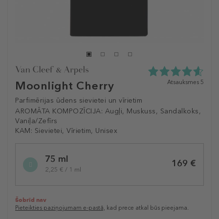
4.6
Atsauksmes 5
Moonlight Cherry
zvaigžņu
no
Parfimērijas ūdens sievietei un vīrietim
5
AROMĀTA KOMPOZĪCIJA:
Augļi, Muskuss, Sandalkoks,
no
Vaniļa/Zefīrs
5
KAM:
Sievietei, Vīrietim, Unisex
atsauksmēm
Selected
75 ml
variation
169 €
2,25 € / 1 ml
Šobrīd nav
Pieteikties paziņojumam e-pastā,
kad prece atkal būs pieejama.