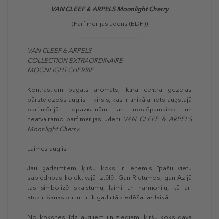
VAN CLEEF & ARPELS Moonlight Cherry
(Parfimērijas ūdens (EDP))
VAN CLEEF & ARPELS
COLLECTION EXTRAORDINAIRE
MOONLIGHT CHERRIE
Kontrastiem bagāts aromāts, kura centrā gozējas
pārsteidzošs auglis — ķirsis, kas ir unikāla nots augstajā
parfimērijā. Iepazīstinām ar noslēpumaino un
neatvairāmo parfimērijas ūdeni
VAN CLEEF & ARPELS
Moonlight Cherry.
Laimes auglis
Jau gadsimtiem ķiršu koks ir ieņēmis īpašu vietu
sabiedrības kolektīvajā iztēlē. Gan Rietumos, gan Āzijā
tas simbolizē skaistumu, laimi un harmoniju, kā arī
atdzimšanas brīnumu ik gadu tā ziedēšanas laikā.
No koksnes līdz augļiem un ziediem, ķiršu koks dāvā