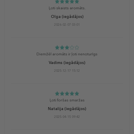
Ļoti skaists aromāts.
Olga
(iegādājos)
2026-02-07 03:01
Diemžēl aromāts ir ļoti nenoturīgs
Vadims
(iegādājos)
2025-12-17 15:12
Ļoti foršas smaržas
Natalija
(iegādājos)
2025-04-15 09:42