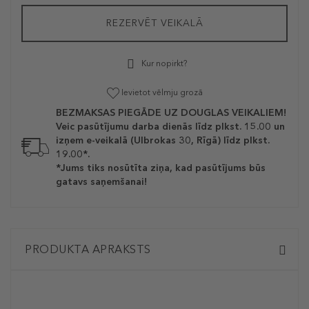
REZERVĒT VEIKALĀ
Kur nopirkt?
Ievietot vēlmju grozā
BEZMAKSAS PIEGĀDE UZ DOUGLAS VEIKALIEM!
Veic pasūtījumu darba dienās līdz plkst. 15.00 un
izņem e-veikalā (Ulbrokas 30, Rīgā) līdz plkst.
19.00*.
*Jums tiks nosūtīta ziņa, kad pasūtījums būs
gatavs saņemšanai!
PRODUKTA APRAKSTS