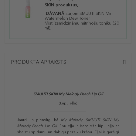
SKIN produktus,
DĀVANĀ
saņem SMUUTI SKIN Mini
Watermelon Dew Toner
Mist izsmidzināmu mitrinošu toniku (20
ml).
PRODUKTA APRAKSTS
SMUUTI SKIN My Melody Peach Lip Oil
(Lūpu eļļa)
Jautri un piemīlīgi kā
My Melody.
SMUUTI SKIN My
Melody Peach Lip Oil
lūpu eļļa ir barojoša lūpu eļļa ar
skaistu spīdumu un dabīgu persiku krāsu. Eļļai ir garšīgi