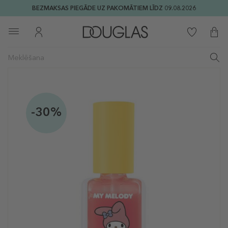
BEZMAKSAS PIEGĀDE UZ PAKOMĀTIEM LĪDZ 09.08.2026
-30%