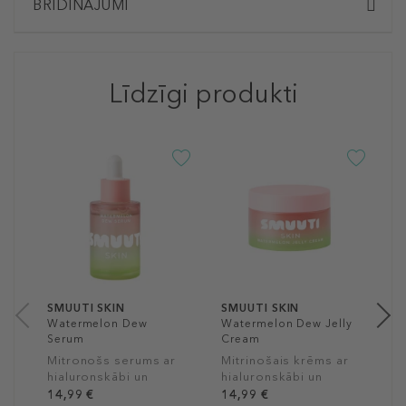
BRĪDINĀJUMI
Līdzīgi produkti
S
W
M
L
9
15
SMUUTI SKIN
SMUUTI SKIN
Watermelon Dew
Watermelon Dew Jelly
Serum
Cream
Mitronošs serums ar
Mitrinošais krēms ar
hialuronskābi un
hialuronskābi un
arbūza ekstraktu
arbūza ekstraktu
14,99 €
14,99 €