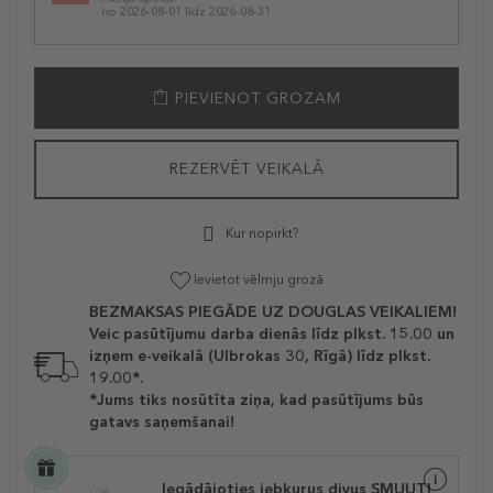
no 2026-08-01 līdz 2026-08-31
PIEVIENOT GROZAM
REZERVĒT VEIKALĀ
Kur nopirkt?
Ievietot vēlmju grozā
BEZMAKSAS PIEGĀDE UZ DOUGLAS VEIKALIEM!
Veic pasūtījumu darba dienās līdz plkst. 15.00 un
izņem e-veikalā (Ulbrokas 30, Rīgā) līdz plkst.
19.00*.
*Jums tiks nosūtīta ziņa, kad pasūtījums būs
gatavs saņemšanai!
Iegādājoties jebkurus divus SMUUTI