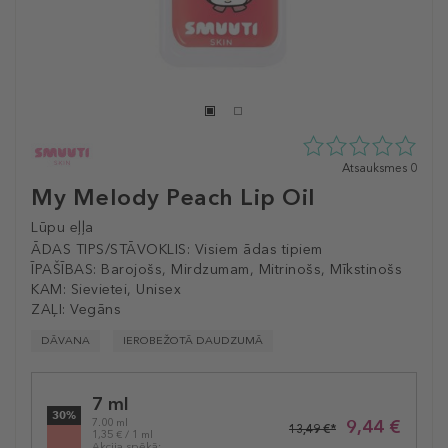
0
Atsauksmes 0
zvaigžņu
My Melody Peach Lip Oil
no
5
Lūpu eļļa
no
ĀDAS TIPS/STĀVOKLIS:
Visiem ādas tipiem
0
ĪPAŠĪBAS:
Barojošs, Mirdzumam, Mitrinošs, Mīkstinošs
atsauksmēm
KAM:
Sievietei, Unisex
ZAĻI:
Vegāns
DĀVANA
IEROBEŽOTĀ DAUDZUMĀ
Selected
7 ml
variation
30%
9,44 €
7.00 ml
13,49 €*
1,35 € / 1 ml
Akcija spēkā: