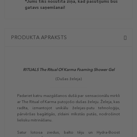
*Jums tiks nosūtīta ziņa, kad pasūtījums būs
gatavs saņemšanai!
PRODUKTA APRAKSTS
RITUALS The Ritual Of Karma Foaming Shower Gel
(Dušas želeja)
Padariet katru mazgāšanos dušā par sensacionālu mirkli
ar The Ritual of Karma putojošo dušas želeju. Želeja, kas
radīta, izmantojot unikālu želejas-putu tehnoloģiju,
pārvēršas bagātīgās, zīdaini mīkstās putās, nodrošinot
lielisku mitrināšanu.
Satur lotosa ziedus, balto tēju un Hydra-Boost