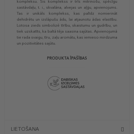
kompleksu. Šis komplekss ir trīs mitrinošu, spēcīgu
sastāvdaļu, t. i., skvalāna, alvejas un aļģu, apvienojums.
Tas ir unikāls komplekss, kas palīdz nomierināt
dehidrētu un izslāpušu ādu, lai atjaunotu ādas elastību.
Lotosa zieds simbolizē tīrību, skaistumu un gudrību, un
tiek uzskatīts, ka baltā tēja saasina sajūtas. Apvienojumā
tie rada svaigu, tīru, zaļu aromātu, kas iemieso mirdzuma
un pozitivitātes sajūtu.
PRODUKTA ĪPAŠĪBAS
LIETOŠANA