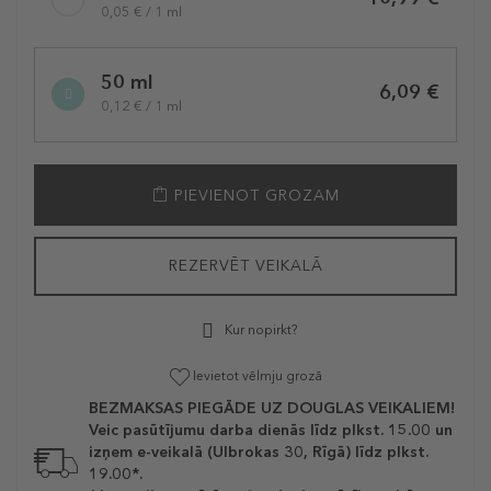
0,05 € / 1 ml
50 ml
6,09 €
0,12 € / 1 ml
PIEVIENOT GROZAM
REZERVĒT VEIKALĀ
Kur nopirkt?
Ievietot vēlmju grozā
BEZMAKSAS PIEGĀDE UZ DOUGLAS VEIKALIEM!
Veic pasūtījumu darba dienās līdz plkst. 15.00 un
izņem e-veikalā (Ulbrokas 30, Rīgā) līdz plkst.
19.00*.