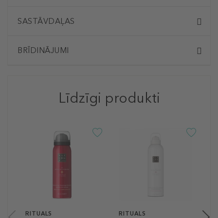
SASTĀVDAĻAS
BRĪDINĀJUMI
Līdzīgi produkti
R
T
S
S
1
30
RITUALS
RITUALS