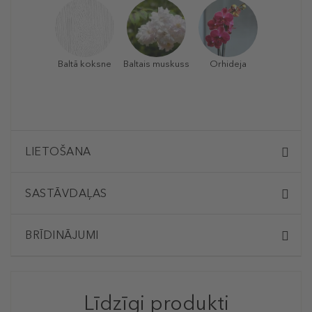
Baltā koksne
Baltais muskuss
Orhideja
LIETOŠANA
SASTĀVDAĻAS
BRĪDINĀJUMI
Līdzīgi produkti