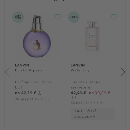
-2
LABA
-30%
CENA
no 
L
M
J
P
s
n
30
LANVIN
LANVIN
Éclat d'Arpège
Water Lily
Parfimērijas ūdens
Tualetes ūdens
EDP
sievietēm
no 42,39 €
42,99 €
no 30,09 €
30 ml (1,41 € / 1 ml)
50 ml (0,60 € / 1 ml)
IEROBEŽOTĀ
DAUDZUMĀ