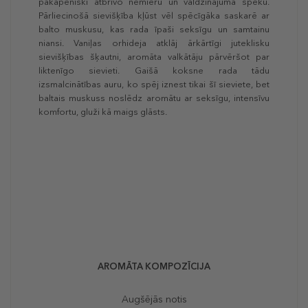
pakāpeniski atbrīvo nemieru un valdzinājuma spēku.
Pārliecinošā sievišķība kļūst vēl spēcīgāka saskarē ar
balto muskusu, kas rada īpaši seksīgu un samtainu
niansi. Vaniļas orhideja atklāj ārkārtīgi juteklisku
sievišķības šķautni, aromāta valkātāju pārvēršot par
liktenīgo sievieti. Gaišā koksne rada tādu
izsmalcinātības auru, ko spēj iznest tikai šī sieviete, bet
baltais muskuss noslēdz aromātu ar seksīgu, intensīvu
komfortu, gluži kā maigs glāsts.
AROMĀTA KOMPOZĪCIJA
Augšējās notis