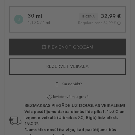
30 ml
32,99 €
E-CENA
1,10 € / 1 ml
Regulārā cena 54,99 €
PIEVIENOT GROZAM
REZERVĒT VEIKALĀ
Kur nopirkt?
Ievietot vēlmju grozā
BEZMAKSAS PIEGĀDE UZ DOUGLAS VEIKALIEM!
Veic pasūtījumu darba dienās līdz plkst. 15.00 un
izņem e-veikalā (Ulbrokas 30, Rīgā) līdz plkst.
19.00*.
*Jums tiks nosūtīta ziņa, kad pasūtījums būs