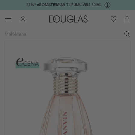
-25%* AROMĀTIEM AR TILPUMU VIRS 80 ML