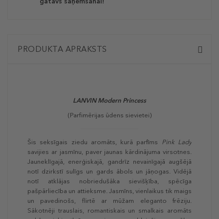
gatavs saņemšanai!
PRODUKTA APRAKSTS
LANVIN
Modern Princess
(Parfimērijas ūdens sievietei)
Šis seksīgais ziedu aromāts, kurā parfīms
Pink Lady
savijies ar jasmīnu, paver jaunas kārdinājuma virsotnes.
Jauneklīgajā, enerģiskajā, gandrīz nevainīgajā augšējā
notī dzirkstī sulīgs un gards ābols un jāņogas. Vidējā
notī atklājas nobriedušāka sievišķība, spēcīga
pašpārliecība un attieksme. Jasmīns, vienlaikus tik maigs
un pavedinošs, flirtē ar mūžam eleganto frēziju.
Sākotnēji trauslais, romantiskais un smalkais aromāts