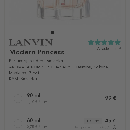
4.8
Atsauksmes 19
Modern Princess
zvaigžņu
no
Parfimērijas ūdens sievietei
5
AROMĀTA KOMPOZĪCIJA:
Augļi, Jasmīns, Koksne,
no
Muskuss, Ziedi
19
atsauksmēm
KAM:
Sievietei
Selected
90 ml
variation
99 €
1,10 € / 1 ml
60 ml
45 €
E-CENA
0,75 € / 1 ml
Regulārā cena 74,99 €