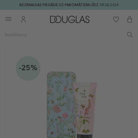
BEZMAKSAS PIEGĀDE UZ PAKOMĀTIEM LĪDZ 09.08.2026
-25%