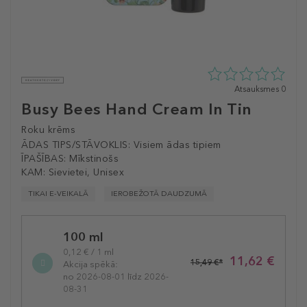
0
Atsauksmes 0
zvaigžņu
Busy Bees Hand Cream In Tin
no
5
Roku krēms
no
ĀDAS TIPS/STĀVOKLIS:
Visiem ādas tipiem
0
ĪPAŠĪBAS:
Mīkstinošs
atsauksmēm
KAM:
Sievietei, Unisex
TIKAI E-VEIKALĀ
IEROBEŽOTĀ DAUDZUMĀ
Selected
100 ml
variation
0,12 € / 1 ml
11,62 €
15,49 €*
Akcija spēkā:
no 2026-08-01 līdz 2026-
08-31