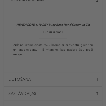
HEATHCOTE & IVORY Busy Bees Hand Cream In Tin
(Roku krēms)
Zīdains, izsmalcināts roku krēms ar šī sviestu, glicerīnu
un antioksidantu – E vitamīnu, kas padara ādu īpaši
maigu.
LIETOŠANA
SASTĀVDAĻAS