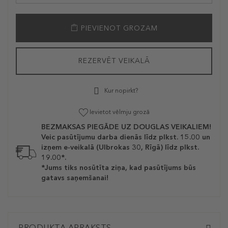
PIEVIENOT GROZAM
REZERVĒT VEIKALĀ
Kur nopirkt?
Ievietot vēlmju grozā
BEZMAKSAS PIEGĀDE UZ DOUGLAS VEIKALIEM!
Veic pasūtījumu darba dienās līdz plkst. 15.00 un
izņem e-veikalā (Ulbrokas 30, Rīgā) līdz plkst.
19.00*.
*Jums tiks nosūtīta ziņa, kad pasūtījums būs
gatavs saņemšanai!
PRODUKTA APRAKSTS