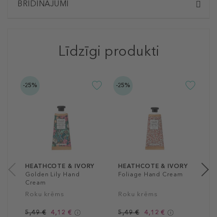
BRĪDINĀJUMI
Līdzīgi produkti
-25%
-25%
-2
H
E
R
5
50
HEATHCOTE & IVORY
HEATHCOTE & IVORY
Golden Lily Hand
Foliage Hand Cream
Cream
Roku krēms
Roku krēms
5,49 €
4,12 €
5,49 €
4,12 €