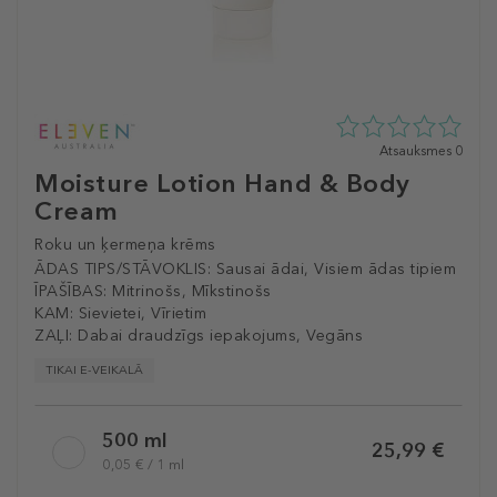
0
Atsauksmes 0
zvaigžņu
Moisture Lotion Hand & Body
no
Cream
5
no
Roku un ķermeņa krēms
0
atsauksmēm
ĀDAS TIPS/STĀVOKLIS:
Sausai ādai, Visiem ādas tipiem
ĪPAŠĪBAS:
Mitrinošs, Mīkstinošs
KAM:
Sievietei, Vīrietim
ZAĻI:
Dabai draudzīgs iepakojums, Vegāns
TIKAI E-VEIKALĀ
Selected
500 ml
variation
25,99 €
0,05 € / 1 ml