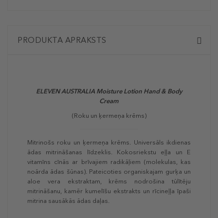
PRODUKTA APRAKSTS
ELEVEN AUSTRALIA
Moisture Lotion Hand & Body
Cream
(Roku un ķermeņa krēms)
Mitrinošs roku un ķermeņa krēms. Universāls ikdienas
ādas mitrināšanas līdzeklis. Kokosriekstu eļļa un E
vitamīns cīnās ar brīvajiem radikāļiem (molekulas, kas
noārda ādas šūnas). Pateicoties organiskajam gurķa un
aloe vera ekstraktam, krēms nodrošina tūlītēju
mitrināšanu, kamēr kumelīšu ekstrakts un rīcineļļa īpaši
mitrina sausākās ādas daļas.