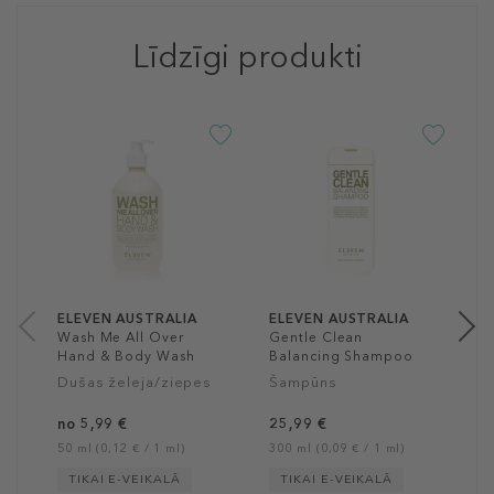
Līdzīgi produkti
E
H
S
Š
n
50
ELEVEN AUSTRALIA
ELEVEN AUSTRALIA
Wash Me All Over
Gentle Clean
Hand & Body Wash
Balancing Shampoo
Dušas želeja/ziepes
Šampūns
no 5,99 €
25,99 €
50 ml (0,12 € / 1 ml)
300 ml (0,09 € / 1 ml)
TIKAI E-VEIKALĀ
TIKAI E-VEIKALĀ