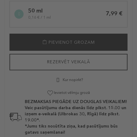
50 ml
7,99 €
0,16 € / 1 ml
PIEVIENOT GROZAM
REZERVĒT VEIKALĀ
Kur nopirkt?
Ievietot vēlmju grozā
BEZMAKSAS PIEGĀDE UZ DOUGLAS VEIKALIEM!
Veic pasūtījumu darba dienās līdz plkst. 15.00 un
izņem e-veikalā (Ulbrokas 30, Rīgā) līdz plkst.
19.00*.
*Jums tiks nosūtīta ziņa, kad pasūtījums būs
gatavs saņemšanai!