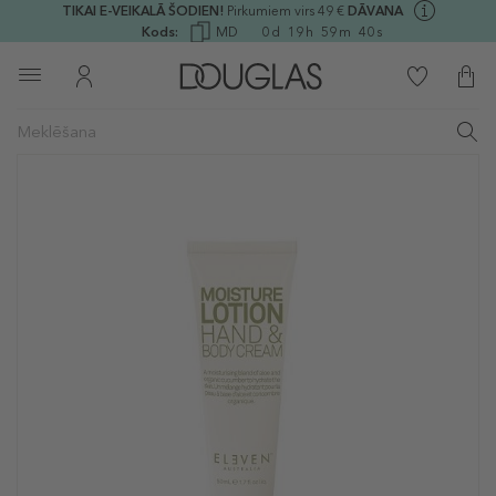
TIKAI E-VEIKALĀ ŠODIEN!
Pirkumiem virs 49 €
DĀVANA
Kods:
MD
0
d
19
h
59
m
40
s