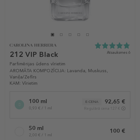
212 VIP Black
4.8
Atsauksmes 6
zvaigžņu
no
Parfimērijas ūdens vīrietim
5
AROMĀTA KOMPOZĪCIJA:
Lavanda, Muskuss,
no
Vaniļa/Zefīrs
6
KAM:
Vīrietim
atsauksmēm
Selected
100 ml
92,65 €
variation
E-CENA
0,93 € / 1 ml
Regulārā cena 127 €
50 ml
100 €
2,00 € / 1 ml