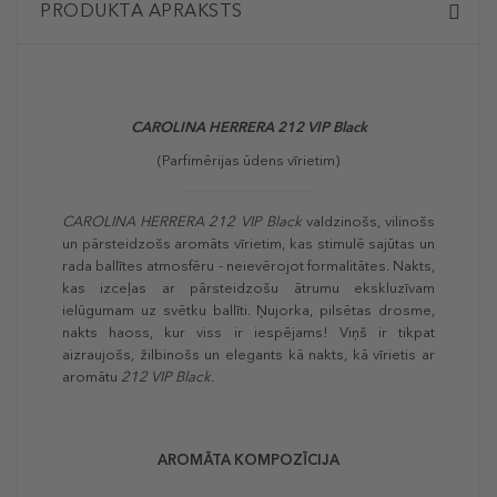
PRODUKTA APRAKSTS
CAROLINA HERRERA 212 VIP Black
(Parfimērijas ūdens vīrietim)
CAROLINA HERRERA 212 VIP Black
valdzinošs, vilinošs
un pārsteidzošs aromāts vīrietim, kas stimulē sajūtas un
rada ballītes atmosfēru - neievērojot formalitātes. Nakts,
kas izceļas ar pārsteidzošu ātrumu ekskluzīvam
ielūgumam uz svētku ballīti. Ņujorka, pilsētas drosme,
nakts haoss, kur viss ir iespējams! Viņš ir tikpat
aizraujošs, žilbinošs un elegants kā nakts, kā vīrietis ar
aromātu
212 VIP Black.
AROMĀTA KOMPOZĪCIJA