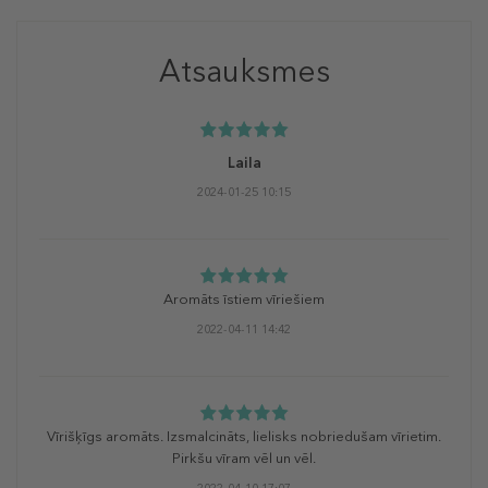
Atsauksmes
Laila
2024-01-25 10:15
Aromāts īstiem vīriešiem
2022-04-11 14:42
Vīrišķīgs aromāts. Izsmalcināts, lielisks nobriedušam vīrietim.
Pirkšu vīram vēl un vēl.