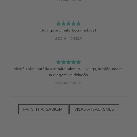
2022-04-10 17:07
Burvīgs aromāts. Ļoti vīrišķīgs!
2022-04-10 15:29
Melnā krāsa parāda aromāta raksturu - svaigs, noslēpumains
un eleganti valdzinošs!
2022-04-10 15:21
RAKSTĪT ATSAUKSMI
VISAS ATSAUKSMES