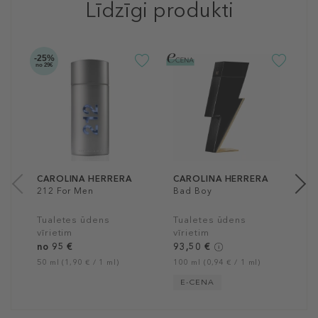
Līdzīgi produkti
-25%
-2
no 29€
C
B
S
T
v
9
10
CAROLINA HERRERA
CAROLINA HERRERA
212 For Men
Bad Boy
Tualetes ūdens
Tualetes ūdens
vīrietim
vīrietim
no 95 €
93,50 €
50 ml (1,90 € / 1 ml)
100 ml (0,94 € / 1 ml)
E-CENA