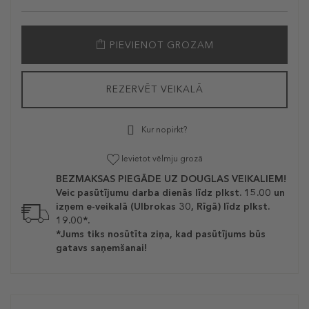
PIEVIENOT GROZAM
REZERVĒT VEIKALĀ
Kur nopirkt?
Ievietot vēlmju grozā
BEZMAKSAS PIEGĀDE UZ DOUGLAS VEIKALIEM!
Veic pasūtījumu darba dienās līdz plkst. 15.00 un
izņem e-veikalā (Ulbrokas 30, Rīgā) līdz plkst.
19.00*.
*Jums tiks nosūtīta ziņa, kad pasūtījums būs
gatavs saņemšanai!