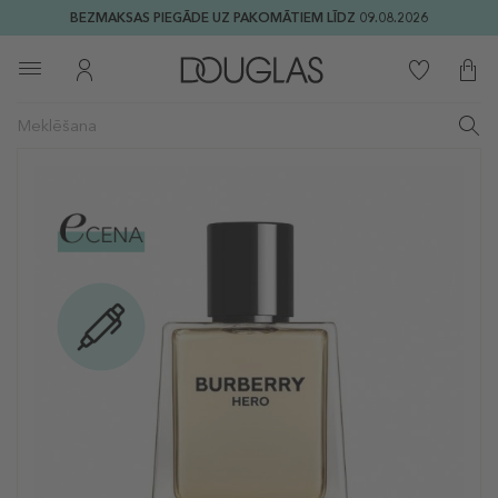
BEZMAKSAS PIEGĀDE UZ PAKOMĀTIEM LĪDZ 09.08.2026