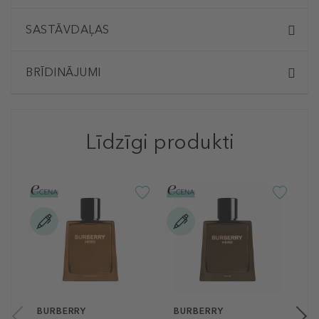
SASTĀVDAĻAS
BRĪDINĀJUMI
Līdzīgi produkti
B
H
P
v
n
50
BURBERRY
BURBERRY