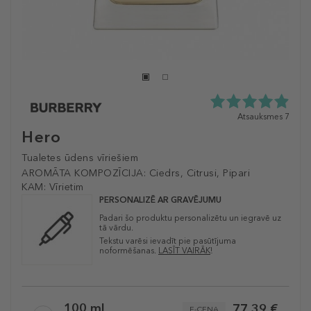
4.9
Atsauksmes 7
zvaigžņu
Hero
no
5
Tualetes ūdens vīriešiem
no
AROMĀTA KOMPOZĪCIJA:
Ciedrs, Citrusi, Pipari
7
KAM:
Vīrietim
atsauksmēm
PERSONALIZĒ AR GRAVĒJUMU
Padari šo produktu personalizētu un iegravē uz
tā vārdu.
Tekstu varēsi ievadīt pie pasūtījuma
noformēšanas.
LASĪT VAIRĀK
!
Selected
100 ml
77,39 €
E-CENA