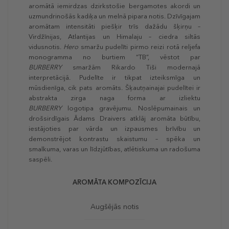
aromātā iemirdzas dzirkstošie bergamotes akordi un
uzmundrinošās kadiķa un melnā pipara notis. Dzīvīgajam
aromātam intensitāti piešķir trīs dažādu šķirņu –
Virdžīnijas, Atlantijas un Himalaju – ciedra siltās
vidusnotis.
Hero
smaržu pudelīti pirmo reizi rotā reljefa
monogramma no burtiem “TB”, vēstot par
BURBERRY
smaržām Rikardo Tiši modernajā
interpretācijā. Pudelīte ir tikpat izteiksmīga un
mūsdienīga, cik pats aromāts. Šķautņainajai pudelītei ir
abstrakta zirga naga forma ar izliektu
BURBERRY
logotipa gravējumu. Noslēpumainais un
drošsirdīgais Ādams Draivers atklāj aromāta būtību,
iestājoties par vārda un izpausmes brīvību un
demonstrējot kontrastu skaistumu – spēka un
smalkuma, varas un līdzjūtības, atlētiskuma un radošuma
saspēli.
AROMĀTA KOMPOZĪCIJA
Augšējās notis