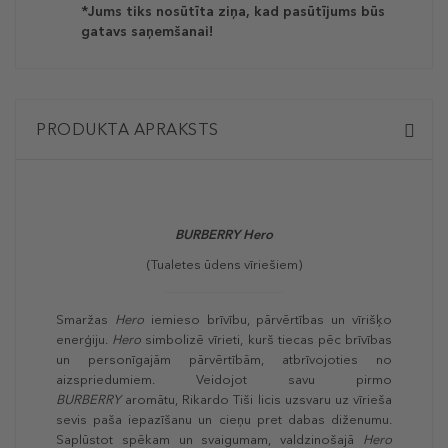
*Jums tiks nosūtīta ziņa, kad pasūtījums būs
gatavs saņemšanai!
PRODUKTA APRAKSTS
BURBERRY Hero
(Tualetes ūdens vīriešiem)
Smaržas
Hero
iemieso brīvību, pārvērtības un vīrišķo
enerģiju.
Hero
simbolizē vīrieti, kurš tiecas pēc brīvības
un personīgajām pārvērtībām, atbrīvojoties no
aizspriedumiem. Veidojot savu pirmo
BURBERRY
aromātu, Rikardo Tiši licis uzsvaru uz vīrieša
sevis paša iepazīšanu un cieņu pret dabas diženumu.
Saplūstot spēkam un svaigumam, valdzinošajā
Hero