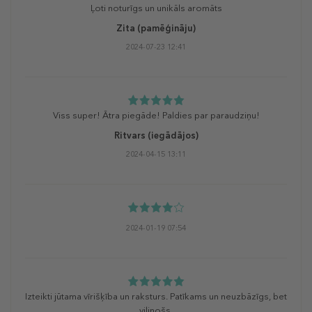
Ļoti noturīgs un unikāls aromāts
Zita
(pamēģināju)
2024-07-23 12:41
Viss super! Ātra piegāde! Paldies par paraudziņu!
Ritvars
(iegādājos)
2024-04-15 13:11
2024-01-19 07:54
Izteikti jūtama vīrišķība un raksturs. Patīkams un neuzbāzīgs, bet
vilinošs.