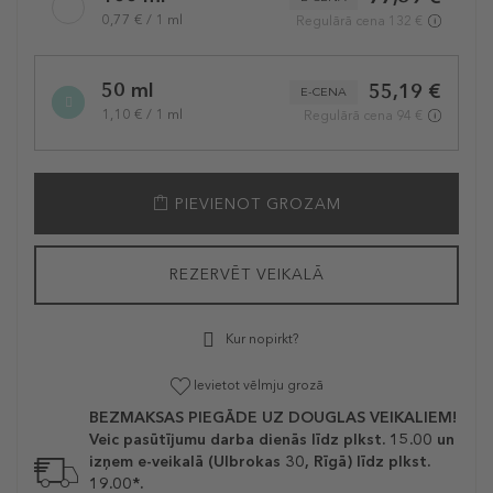
variation
0,77 € / 1 ml
Regulārā cena 132 €
50 ml
55,19 €
E-CENA
1,10 € / 1 ml
Regulārā cena 94 €
PIEVIENOT GROZAM
REZERVĒT VEIKALĀ
Kur nopirkt?
Ievietot vēlmju grozā
BEZMAKSAS PIEGĀDE UZ DOUGLAS VEIKALIEM!
Veic pasūtījumu darba dienās līdz plkst. 15.00 un
izņem e-veikalā (Ulbrokas 30, Rīgā) līdz plkst.
19.00*.