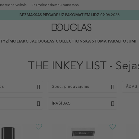
ņemšana veikalā
Bezmaksas dāvanu saiņošana
BEZMAKSAS PIEGĀDE UZ PAKOMĀTIEM LĪDZ 09.08.2026
UTY
ZĪMOLI
AKCIJA
DOUGLAS COLLECTION
SKAISTUMA PAKALPOJUMI
THE INKEY LIST - Sej
ps
Spec. piedāvājums
ĀDAS 
ĪPAŠĪBAS