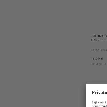
THE INKEY
15% Vitam
Sejas kr
15,99 €
30 ml (0,53 