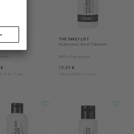
NKEY LIST
THE INKEY LIST
ine Eye Cream
Hyaluronic Acid Cleanser
rēms
Attīrošas putas
 €
12,99 €
0,73 € / 1 ml)
150 ml (0,09 € / 1 ml)