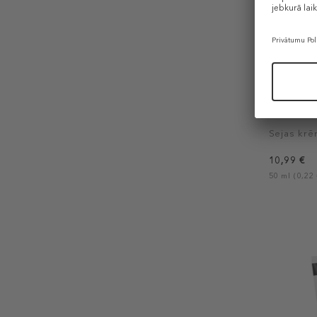
THE INKEY
Omega Wa
Sejas kr
10,99 €
50 ml (0,22 