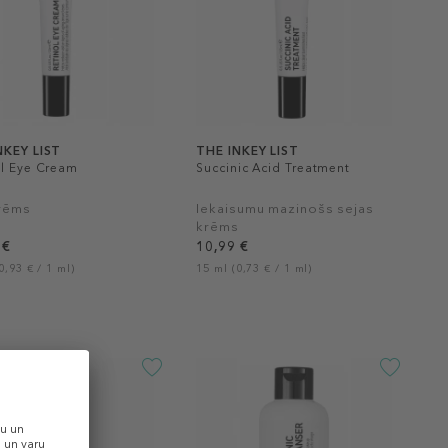
NKEY LIST
THE INKEY LIST
ol Eye Cream
Succinic Acid Treatment
rēms
Iekaisumu mazinošs sejas
krēms
 €
10,99 €
0,93 € / 1 ml)
15 ml (0,73 € / 1 ml)