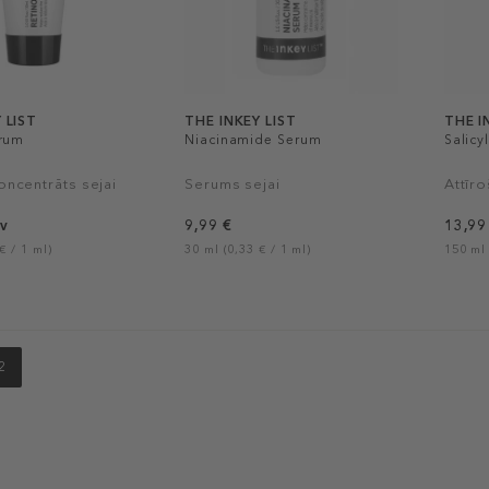
 LIST
THE INKEY LIST
THE I
erum
Niacinamide Serum
Salicy
ncentrāts sejai
Serums sejai
Attīr
v
9,99 €
13,99
€ / 1 ml)
30 ml (0,33 € / 1 ml)
150 ml 
2