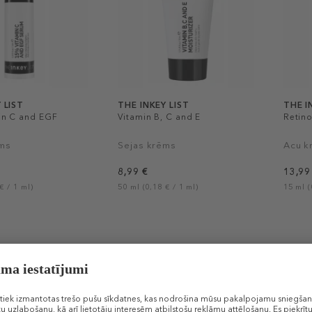
 LIST
THE INKEY LIST
THE I
in C and EGF
Vitamin B, C and E
Retin
ēms
Sejas krēms
Acu k
8,99 €
13,99
€ / 1 ml)
50 ml (0,18 € / 1 ml)
15 ml (