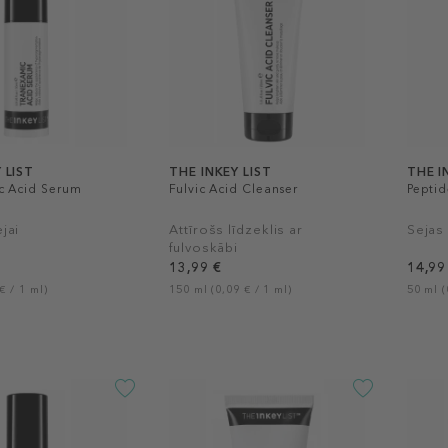
 LIST
THE INKEY LIST
THE I
c Acid Serum
Fulvic Acid Cleanser
Peptid
jai
Attīrošs līdzeklis ar
Sejas
fulvoskābi
13,99 €
14,99
€ / 1 ml)
150 ml (0,09 € / 1 ml)
50 ml (