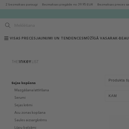
2 bezmaksas paraugi
Bezmaksas piegāde no 39.95 EUR
Bezmaksas preces sa
VISAS PRECES
JAUNUMI UN TENDENCES
MŪŽĪGĀ VASARA
K-BEA
Produkta ti
Sejas kopšana
Mazgāšana/attīrīšana
KAM
Serumi
Sejas krēmi
Acu zonas kopšana
Saules aizsargkrēms
Lūpu balzāmi