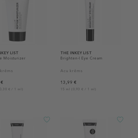
NKEY LIST
THE INKEY LIST
e Moisturizer
Brighten-I Eye Cream
 krēms
Acu krēms
 €
13,99 €
0,30 € / 1 ml)
15 ml (0,93 € / 1 ml)