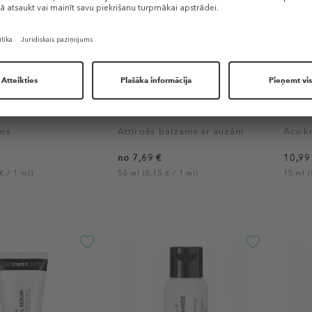
 LIST
THE INKEY LIST
THE I
ter Cream
Oat Cleansing Balm
Caffe
ēms
Attīrošs balzams ar auzām
Acu k
no 7,69 €
10,99
€ / 1 ml)
50 ml (0,15 € / 1 ml)
15 ml (