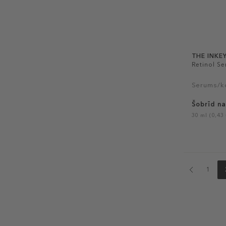
THE INKEY
Retinol S
Serums/ko
Šobrīd na
30 ml (0,43 
1