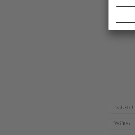
Produkta t
ĪPAŠĪBAS