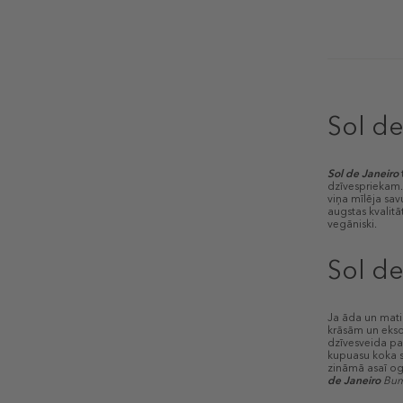
Sol de
Sol de Janeiro
t
dzīvesprieka
viņa mīlēja sa
augstas kvalitā
vegāniski.
Sol de
Ja āda un mati
krāsām un eks
dzīvesveida par
kupuasu koka sē
zināmā asaī ogu
de Janeiro
Bum