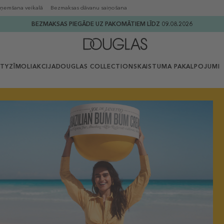
ņemšana veikalā
Bezmaksas dāvanu saiņošana
BEZMAKSAS PIEGĀDE UZ PAKOMĀTIEM LĪDZ 09.08.2026
UTY
ZĪMOLI
AKCIJA
DOUGLAS COLLECTION
SKAISTUMA PAKALPOJUMI