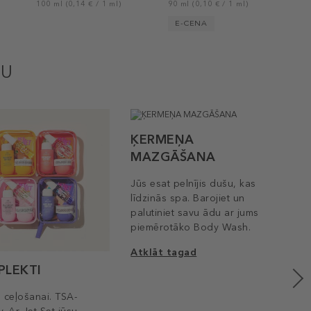
100 ml (0,14 € / 1 ml)
90 ml (0,10 € / 1 ml)
E-CENA
MU
ĶERMEŅA
MAZGĀŠANA
Jūs esat pelnījis dušu, kas
līdzinās spa. Barojiet un
palutiniet savu ādu ar jums
piemērotāko Body Wash.
Atklāt tagad
PLEKTI
M
 ceļošanai. TSA-
Atj