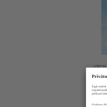
IZCI
Nogludin