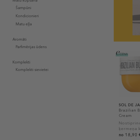
Matu kopšana
Šampūni
Kondicionieri
Matu eļļa
Aromāti
Parfimērijas ūdens
Komplekti
Komplekti sievietei
SOL DE J
Brazilian
Cream
Nostiprin
ķermeņa 
no 18,90 