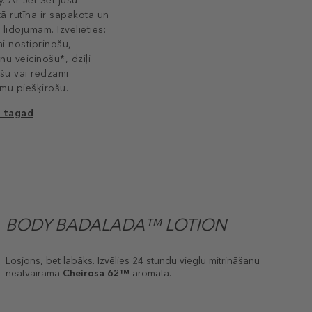
y. Ar Jet Set jūsu
krā
tā rutīna ir sapakota un
aro
lidojumam. Izvēlieties:
ar 
i nostiprinošu,
šam
nu veicinošu*, dziļi
arī
ošu vai redzami
par
mu piešķirošu.
kon
t tagad
Atk
BODY BADALADA™ LOTION
Losjons, bet labāks. Izvēlies 24 stundu vieglu mitrināšanu
neatvairāmā
Cheirosa 62™
aromātā.