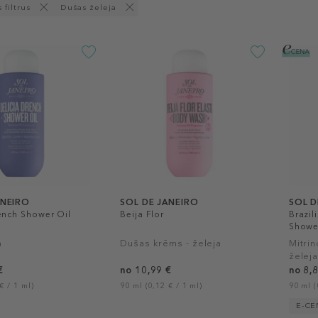
 filtrus
Dušas želeja
ANEIRO
SOL DE JANEIRO
SOL D
ench Shower Oil
Beija Flor
Brazil
Showe
a
Dušas krēms - želeja
Mitri
želej
€
no 10,99 €
no 8,
€ / 1 ml)
90 ml (0,12 € / 1 ml)
90 ml (
E-C