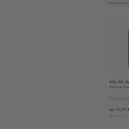
Notīrīt visus
SOL DE J
Delicia Dr
Dušas eļļ
no 10,99 
90 ml (0,12 