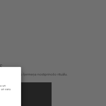
S
 Janeiro izcilo ķermeņa nostiprinošo rituālu.