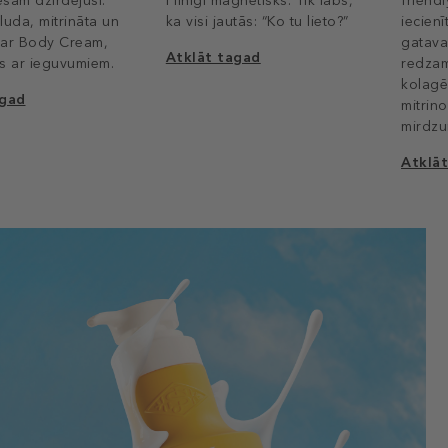
sam dzirdējuši.
Pilnīgi magnētisks. Tik labs,
friendl
gluda, mitrināta un
ka visi jautās: “Ko tu lieto?”
iecienī
k ar Body Cream,
gatava 
Atklāt tagad
s ar ieguvumiem.
redzam
kolagē
agad
mitrin
mirdzu
Atklā