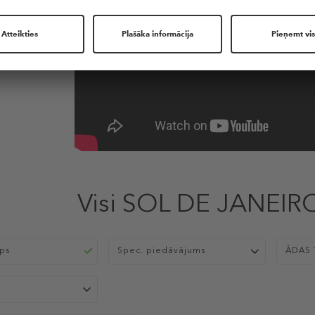
Visi SOL DE JANEIR
ips
Spec. piedāvājums
ĀDAS 