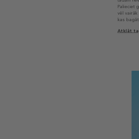
tādām nee
Palieciet 
vēl vairā
kas bagāt
Atklāt t