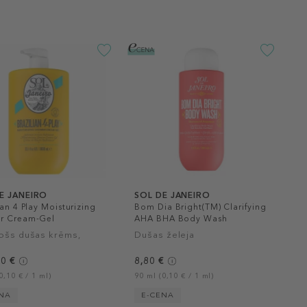
E JANEIRO
SOL DE JANEIRO
ian 4 Play Moisturizing
Bom Dia Bright(TM) Clarifying
r Cream-Gel
AHA BHA Body Wash
nošs dušas krēms,
Dušas želeja
a
80 €
8,80 €
0,10 € / 1 ml)
90 ml (0,10 € / 1 ml)
ENA
E-CENA