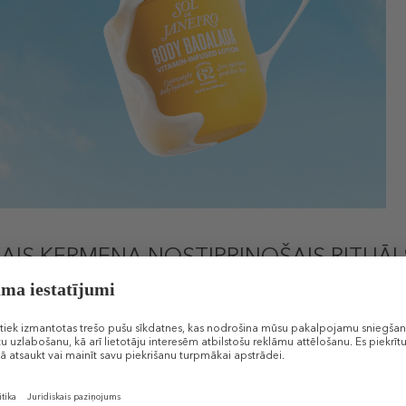
LAIS ĶERMEŅA NOSTIPRINOŠAIS RITUĀL
a, samazina pietūkumu un smaržo pēc saules. Vienkārši izvēlies Sol de