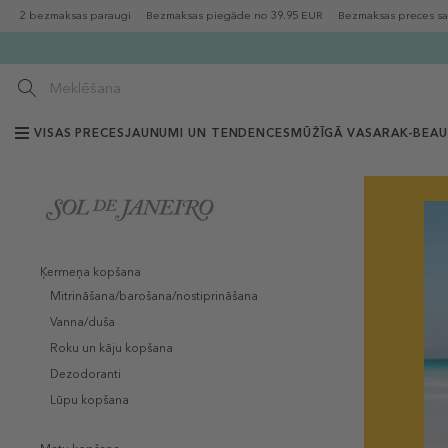
2 bezmaksas paraugi
Bezmaksas piegāde no 39.95 EUR
Bezmaksas preces sa
VISAS PRECES
JAUNUMI UN TENDENCES
MŪŽĪGĀ VASARA
K-BEA
Ķermeņa kopšana
Mitrināšana/barošana/nostiprināšana
Vanna/duša
Roku un kāju kopšana
Dezodoranti
Lūpu kopšana