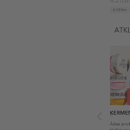
75 ml (0,25 
E-CENA
ATK
ĶERME
Ādas pro