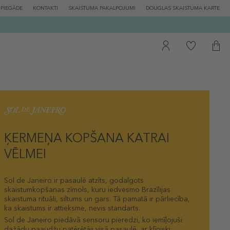
PIEGĀDE
KONTAKTI
SKAISTUMA PAKALPOJUMI
DOUGLAS SKAISTUMA KARTE
ĶERMEŅA KOPŠANA KATRAI
VĒLMEI
Sol de Janeiro ir pasaulē atzīts, godalgots
skaistumkopšanas zīmols, kuru iedvesmo Brazīlijas
skaistuma rituāli, siltums un gars. Tā pamatā ir pārliecība,
ka skaistums ir attieksme, nevis standarts.
Sol de Janeiro piedāvā sensoru pieredzi, ko iemīļojuši
dažādu paaudžu patērētāji visā pasaulē, ar klīniski