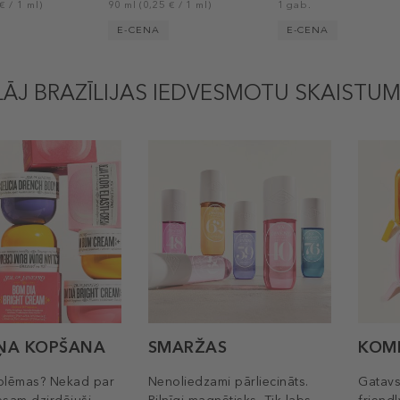
€ / 1 ml)
90 ml (0,25 € / 1 ml)
1 gab.
E-CENA
E-CENA
LĀJ BRAZĪLIJAS IEDVESMOTU SKAISTU
ŅA KOPŠANA
SMARŽAS
KOM
blēmas? Nekad par
Nenoliedzami pārliecināts.
Gatavs