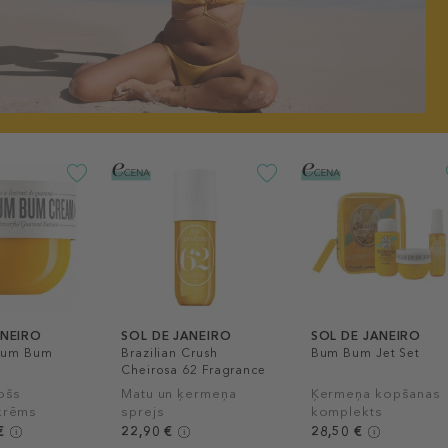
ANEIRO
SOL DE JANEIRO
SOL DE JANEIRO
 Bum Bum
Brazilian Crush
Bum Bum Jet Set
Cheirosa 62 Fragrance
Mist
ošs
Matu un ķermeņa
Ķermeņa kopšanas
krēms
sprejs
komplekts
€
22,90 €
28,50 €