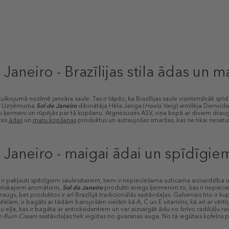
 Janeiro - Brazīlijas stila ādas un 
ulkojumā nozīmē janvāra saule. Tas ir tāpēc, ka Brazīlijas saule visintensīvāk spīd
m. Uzņēmuma
Sol de Janeiro
dibinātāja Hēla Janga (
Heela Yang
) iemīlēja Dienvid
vu ķermeni un rūpējās par tā kopšanu. Atgriezusies ASV, viņa kopā ar diviem d
tes
ādas
un
matu kopšanas
produktus un aizraujošas smaržas, kas ne tikai nesatur
 Janeiro - maigai ādai un spīdīgi
 ir pakļauti spēcīgiem saulesstariem, tiem ir nepieciešama uzticama aizsardzība
otiskajiem aromātiem,
Sol de Janeiro
produkti sniegs ķermenim to, kas ir nepieci
augs, bet produktos ir arī Brazīlijā tradicionālās sastāvdaļas. Galvenais trio ir ku
klām, ir bagāts ar tādām barojošām vielām kā A, C un E vitamīns, kā arī ar vērt
 eļļa, kas ir bagāta ar antioksidantiem un var aizsargāt ādu no brīvo radikāļu r
 Bum Cream
sastāvdaļas tiek iegūtas no gvaranas auga. No tā iegūtais kofeīns 