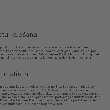
matu kopšana
 janvārī, un tā ir pludmales sezona kailai, iedegušai ādai un īstam
amerikas dzīvesveidu, atpūšoties kādā no Brazīlijas pludmalēm. Jo īpaši
raugiem nodibināja uzņēmumu
Sol de Janeiro
. Kopš tā laika šis vārds apzīmē
 naftalīnu un parabēnus un nav izmēģināti ar dzīvniekiem, bet arī ir
em matiem
 un bagātīga kopšana. Iedvesmojoties no Brazīlijas dabas mirdzošajām
ešams karstajās vasaras dienās.
Sol de Janeiro
ir ne tikai brazīliešu
puasu sviests, asaī ogas un kokosriekstu eļļa. Kupuasu sviests, gatavots no
īgiem flavonoīdiem un derīgām skābēm. Īpaši vērtīgs dabiskais produkts ir
adītajiem bojājumiem. Kokosriekstu eļļa mitrina ādu. Populārā krēma
Sol
palīdz atūdeņot audus un iedarbojas savelkoši.