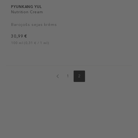
PYUNKANG YUL
Nutrition Cream
Barojošs sejas krēms
30,99 €
100 ml (0,31 € / 1 ml)
1
2