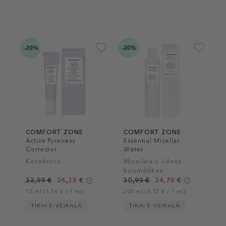
-20%
-20%
COMFORT ZONE
COMFORT ZONE
Active Pureness
Essential Micellar
Corrector
Water
Korektors
Micelārais ūdens
kosmētikas
noņemšanai
32,99 €
26,39 €
30,99 €
24,79 €
15 ml (1,76 € / 1 ml)
200 ml (0,12 € / 1 ml)
TIKAI E-VEIKALĀ
TIKAI E-VEIKALĀ