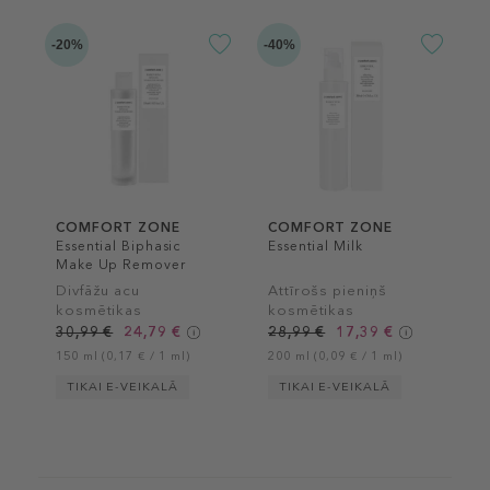
-20%
-40%
COMFORT ZONE
COMFORT ZONE
Essential Biphasic
Essential Milk
Make Up Remover
Divfāžu acu
Attīrošs pieniņš
kosmētikas
kosmētikas
noņemšanas līdzeklis
noņemšanai
30,99 €
24,79 €
28,99 €
17,39 €
150 ml (0,17 € / 1 ml)
200 ml (0,09 € / 1 ml)
TIKAI E-VEIKALĀ
TIKAI E-VEIKALĀ