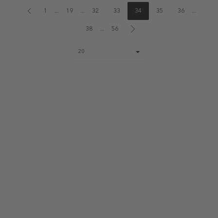
1
...
19
...
32
33
34
35
36
...
38
...
56
Page
20
size
select