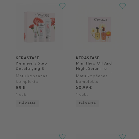
KÉRASTASE
KÉRASTASE
Premiere 3 Step
Mini Hero Oil And
Decalcifying &
Night Serum To
Repairing Routine For
Nourish And Reinforce
Matu kopšanas
Matu kopšanas
Damaged Hair Gift Set
Gift Set
komplekts
komplekts
88 €
50,99 €
1 gab.
1 gab.
DĀVANA
DĀVANA