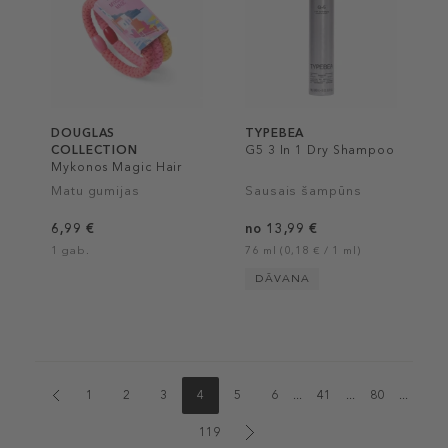
DOUGLAS
TYPEBEA
COLLECTION
G5 3 In 1 Dry Shampoo
Mykonos Magic Hair
Ties
Matu gumijas
Sausais šampūns
6,99 €
no 13,99 €
1 gab.
76 ml (0,18 € / 1 ml)
DĀVANA
1
2
3
4
5
6
...
41
...
80
...
119