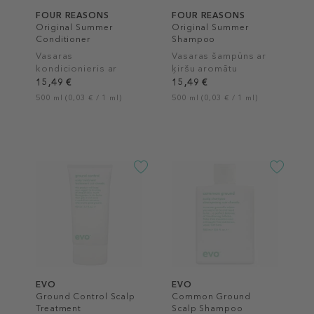
FOUR REASONS
FOUR REASONS
Original Summer
Original Summer
Conditioner
Shampoo
Vasaras
Vasaras šampūns ar
kondicionieris ar
ķiršu aromātu
ķiršu aromātu
15,49 €
15,49 €
500 ml (0,03 € / 1 ml)
500 ml (0,03 € / 1 ml)
EVO
EVO
Ground Control Scalp
Common Ground
Treatment
Scalp Shampoo