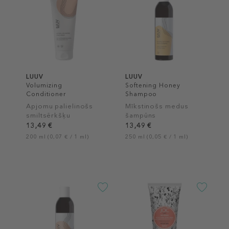
LUUV
LUUV
Volumizing
Softening Honey
Conditioner
Shampoo
Apjomu palielinošs
Mīkstinošs medus
smiltsērkšķu
šampūns
kondicionieris
13,49 €
13,49 €
200 ml (0,07 € / 1 ml)
250 ml (0,05 € / 1 ml)