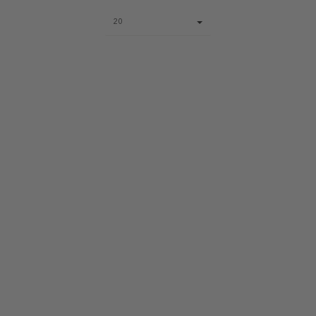
Page
20
size
select