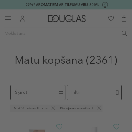
-25%* AROMĀTIEM AR TILPUMU VIRS 80 ML
Matu kopšana
(2361)
Šķirot
Filtri
Notīrīt visus filtrus
Pieejams e-veikalā