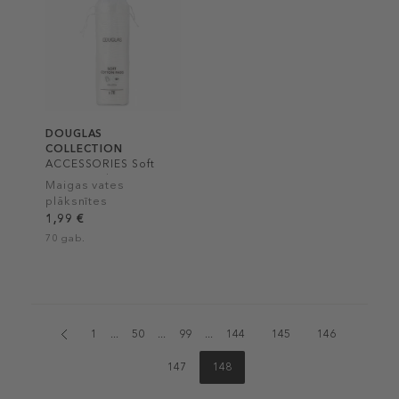
DOUGLAS
COLLECTION
ACCESSORIES Soft
Cotton Pads
Maigas vates
plāksnītes
1,99 €
70 gab.
1
...
50
...
99
...
144
145
146
147
148