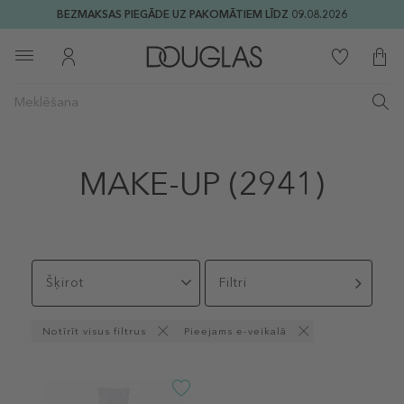
BEZMAKSAS PIEGĀDE UZ PAKOMĀTIEM LĪDZ 09.08.2026
MAKE-UP
(2941)
Šķirot
Filtri
Notīrīt visus filtrus
Pieejams e-veikalā