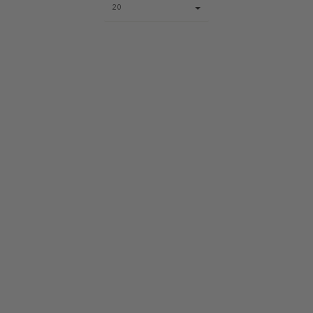
Page
20
size
select