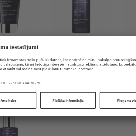
 ESTHEDERM
INSTITUT ESTHEDERM
INST
ropolis+ Purifying
Intensive Propolis+ Zink
Intens
Lotion
as ādai ar
Losjons
Serum
m
salici
37,99 €
52,99
€ / 1 ml)
130 ml (0,29 € / 1 ml)
30 ml (