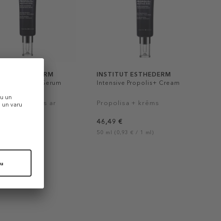
ITUT ESTHEDERM
INSTITUT ESTHEDERM
ive Propolis+ Serum
Intensive Propolis+ Cream
a koncentrāts ar
Propolisa + krēms
lskābi
 €
46,49 €
1,77 € / 1 ml)
50 ml (0,93 € / 1 ml)