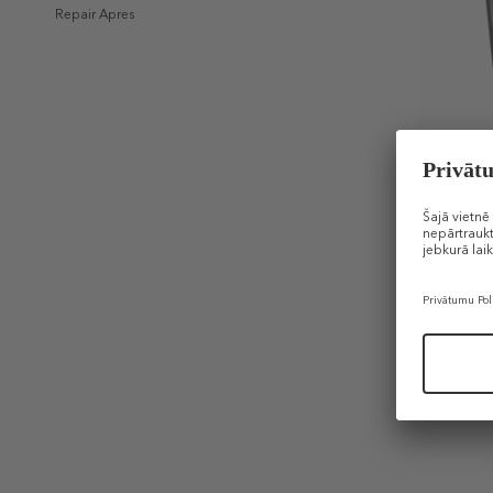
Repair Apres
INSTITUT
Intensive P
Mask
Maska sej
izsitumie
38,99 €
75 ml (0,52 