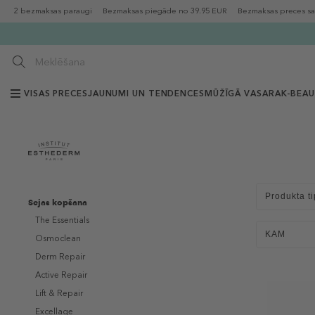
2 bezmaksas paraugi
Bezmaksas piegāde no 39.95 EUR
Bezmaksas preces sa
VISAS PRECES
JAUNUMI UN TENDENCES
MŪŽĪGĀ VASARA
K-BEA
Produkta ti
Sejas kopšana
The Essentials
KAM
Osmoclean
Derm Repair
Active Repair
Lift & Repair
Excellage