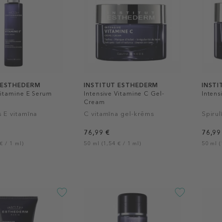
 ESTHEDERM
INSTITUT ESTHEDERM
INST
Vitamine E Serum
Intensive Vitamine C Gel-
Intens
Cream
s E vitamīna
C vitamīna gel-krēms
Spiru
76,99 €
76,99
€ / 1 ml)
50 ml (1,54 € / 1 ml)
50 ml (