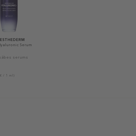
 ESTHEDERM
Hyaluronic Serum
kābes serums
€ / 1 ml)