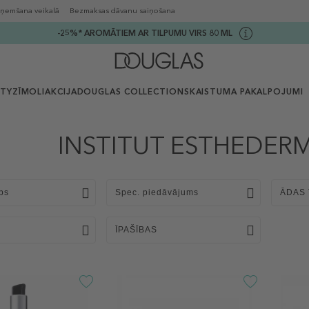
ņemšana veikalā
Bezmaksas dāvanu saiņošana
-25%* AROMĀTIEM AR TILPUMU VIRS 80 ML
UTY
ZĪMOLI
AKCIJA
DOUGLAS COLLECTION
SKAISTUMA PAKALPOJUMI
INSTITUT ESTHEDERM 
ps
Spec. piedāvājums
ĀDAS 
ĪPAŠĪBAS