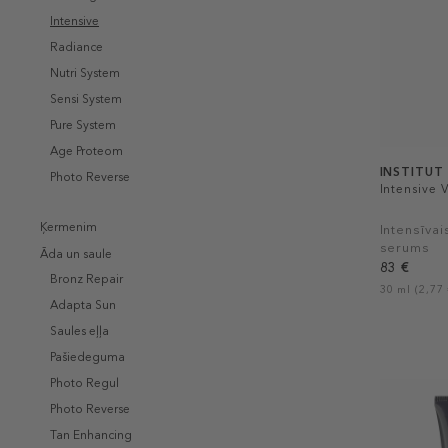
Intensive
Radiance
Nutri System
Sensi System
Pure System
Age Proteom
INSTITUT
Photo Reverse
Intensive 
Ķermenim
Intensīvai
serums
Āda un saule
83 €
Bronz Repair
30 ml (2,77 
Adapta Sun
Saules eļļa
Pašiedeguma
Photo Regul
Photo Reverse
Tan Enhancing